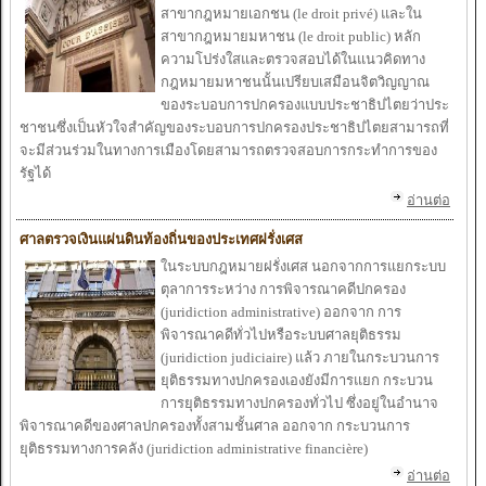
สาขากฎหมาย
เอกชน (le droit privé
)
และ
ใน
สาขากฎหมาย
มหาชน (le droit public) หลัก
ความ
โปร่ง
ใส
และ
ตรวจ
สอบ
ได้
ใน
แนวคิดทาง
กฎหมาย
มหาชนนั้น
เปรียบ
เสมือนจิตวิญญาณ
ของ
ระ
บอบการปกครอง
แบบประ
ชาธิป
ไตยว่าประ
ชาชนซึ่ง
เป็น
หัว
ใจสำ
คัญของ
ระ
บอบการปกครองประ
ชาธิป
ไตยสามารถ
ที่
จะ
มีส่วนร่วม
ในทาง
การ
เมือง
โดยสามารถ
ตรวจ
สอบ
การกระ
ทำ
การของ
รัฐ
ได้
อ่านต่อ
ศาลตรวจ
เงิน
แผ่นดินท้องถิ่นของ
ประ
เทศฝรั่ง
เศส
ในระ
บบกฎหมาย
ฝรั่ง
เศส นอกจาก
การ
แยกระ
บบ
ตุลาการระ
หว่าง การพิจารณาคดีปกครอง
(juridiction administrative) ออก
จาก
การ
พิจารณาคดีทั่ว
ไปหรือ
ระ
บบศาลยุติธรรม
(juridiction judiciaire)
แล้ว
ภาย
ในกระ
บวนการ
ยุติธรรมทาง
ปกครอง
เองยังมีการ
แยก กระ
บวน
การยุติธรรมทาง
ปกครองทั่ว
ไป ซึ่งอยู่
ในอำ
นาจ
พิจารณาคดีของ
ศาลปกครองทั้ง
สามชั้นศาล ออก
จาก
กระ
บวนการ
ยุติธรรมทาง
การคลัง (juridiction administrative financiè
re)
อ่านต่อ