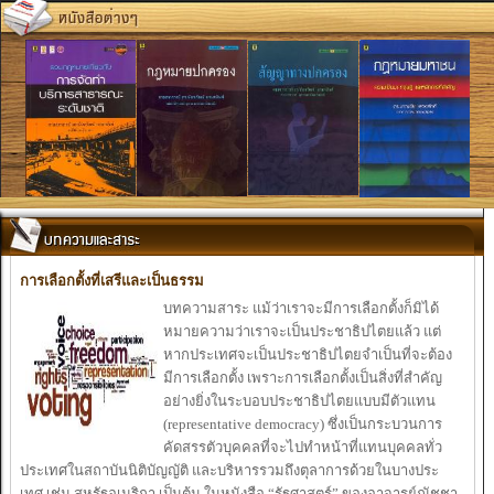
การ
เลือกตั้ง
ที่
เสรี
และ
เป็น
ธรรม
บทความ
สาระ
แม้ว่า
เราจะ
มีการ
เลือกตั้ง
ก็มิ
ได้
หมาย
ความ
ว่า
เราจะ
เป็น
ประ
ชาธิป
ไตย
แล้ว
แต่
หากประ
เทศจะ
เป็น
ประ
ชาธิป
ไตยจำ
เป็น
ที่
จะ
ต้อง
มีการ
เลือกตั้ง
เพราะ
การ
เลือกตั้ง
เป็น
สิ่งที่
สำ
คัญ
อย่าง
ยิ่ง
ในระ
บอบประ
ชาธิป
ไตย
แบบมีตัว
แทน
(representative democracy) ซึ่ง
เป็น
กระ
บวนการ
คัดสรรตัว
บุคคลที่
จะ
ไปทำ
หน้า
ที่
แทนบุคคลทั่ว
ประ
เทศ
ในสถาบันนิติบัญญัติ
และ
บริหารรวมถึง
ตุลาการด้วย
ในบางประ
เทศ
เช่น
สหรัฐอ
เมริกา
เป็น
ต้น
ในหนังสือ “รัฐศาสตร์
” ของ
อาจ
ารย์
ณัชชา