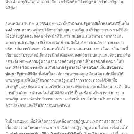
ที่จะนำมาดูกันในบทบรรณาธิการครั้งนี้ก็คือ “ร่างกฏหมายว่าด้วยรัฐบาล
ดิจิทัล”
ย้อนหลังไปในปี พ.ศ. 2554 มีการจัดตั้ง
สำนักงานรัฐบาลอิเล็กทรอนิกส์
ขึ้นเป็น
องค์การมหาชน
อยู่ภายใต้การกำกับดูแลของรัฐมนตรีว่าการกระทรวงดิจิทัล
เพื่อเศรษฐกิจและสังคม ทำหน้าที่ในการเสนอแนะแนวทาง มาตรการและ
มาตรฐานด้านรัฐบาลอิเล็กทรอนิกส์ รวมถึงให้บริการด้านวิชาการและการ
บริหารจัดการโครงการด้านเทคโนโลยีสาระสนเทศและการสื่อสารในส่วนที่
เกี่ยวข้องกับรัฐบาลอิเล็กทรอนิกส์ ตลอดจนส่งเสริมสนับสนุนและจัดอบรมเพื่อ
ยกระดับทักษะความรู้ความสามารถด้านรัฐบาลอิเล็กทรอนิกส์ ต่อมา ในปี
พ.ศ. 2561 ได้มีการเปลี่ยน
สำนักงานรัฐบาลอิเล็กทรอนิกส์
เป็น
สำนักงาน
พัฒนารัฐบาลดิจิทัล
ซึ่งยังเป็นองค์การมหาชนอยู่เหมือนเดิม แต่เปลี่ยนให้
นายกรัฐมนตรีเป็นผู้รักษาการแทนรัฐมนตรีว่าการกระทรวงดิจิทัลเพื่อ
เศรษฐกิจและสังคม มีการแก้ไขวัตถุประสงค์ของหน่วยงานให้สามารถดำเนิน
การเกี่ยวกับการนำเทคโนโลยีดิจิทัลมาใช้เป็นเครื่องมือในการบริหารงาน
ภาครัฐและการจัดทำบริการสาธารณะเพื่อเพิ่มประสิทธิภาพในการอำนวย
ความสะดวกและให้บริการกับประชาชน
ในปี พ.ศ.2560 เพื่อให้เกิดการขับเคลื่อนการปฏิรูปประเทศ ส่วนราชการที่
เกี่ยวข้องร่วมกับคณะกรรมการดำเนินการปฏิรูปกฎหมายในระยะเร่งด่วนได้
จัดทำ
ร่างพระราชบัญญัติว่าด้วยรัฐบาลดิจิทัล
ขึ้น โดยมีวัตถุประสงค์เพื่อช่วย