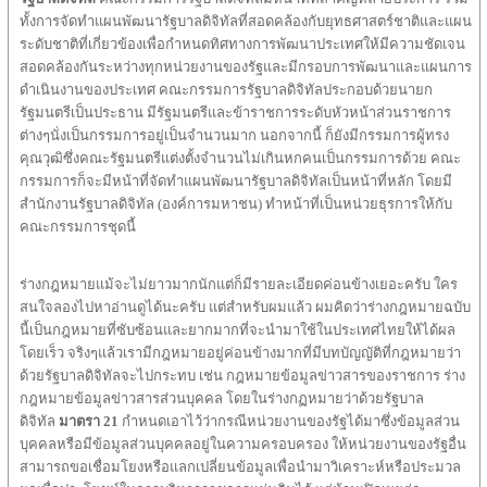
ทั้งการจัดทำแผนพัฒนารัฐบาลดิจิทัลที่สอดคล้องกับยุทธศาสตร์ชาติและแผน
ระดับชาติที่เกี่ยวข้องเพื่อกำหนดทิศทางการพัฒนาประเทศให้มีความชัดเจน
สอดคล้องกันระหว่างทุกหน่วยงานของรัฐและมีกรอบการพัฒนาและแผนการ
ดำเนินงานของประเทศ คณะกรรมการรัฐบาลดิจิทัลประกอบด้วยนายก
รัฐมนตรีเป็นประธาน มีรัฐมนตรีและข้าราชการระดับหัวหน้าส่วนราชการ
ต่างๆนั่งเป็นกรรมการอยู่เป็นจำนวนมาก นอกจากนี้ ก็ยังมีกรรมการผู้ทรง
คุณวุฒิซึ่งคณะรัฐมนตรีแต่งตั้งจำนวนไม่เกินหกคนเป็นกรรมการด้วย คณะ
กรรมการก็จะมีหน้าที่จัดทำแผนพัฒนารัฐบาลดิจิทัลเป็นหน้าที่หลัก โดยมี
สำนักงานรัฐบาลดิจิทัล (องค์การมหาชน) ทำหน้าที่เป็นหน่วยธุรการให้กับ
คณะกรรมการชุดนี้
ร่างกฎหมายแม้จะไม่ยาวมากนักแต่ก็มีรายละเอียดค่อนข้างเยอะครับ ใคร
สนใจลองไปหาอ่านดูได้นะครับ แต่สำหรับผมแล้ว ผมคิดว่าร่างกฎหมายฉบับ
นี้เป็นกฎหมายที่ซับซ้อนและยากมากที่จะนำมาใช้ในประเทศไทยให้ได้ผล
โดยเร็ว จริงๆแล้วเรามีกฎหมายอยู่ค่อนข้างมากที่มีบทบัญญัติที่กฎหมายว่า
ด้วยรัฐบาลดิจิทัลจะไปกระทบ เช่น กฎหมายข้อมูลข่าวสารของราชการ ร่าง
กฎหมายข้อมูลข่าวสารส่วนบุคคล โดยในร่างกฏหมายว่าด้วยรัฐบาล
ดิจิทัล
มาตรา
21
กำหนดเอาไว้ว่ากรณีหน่วยงานของรัฐได้มาซึ่งข้อมูลส่วน
บุคคลหรือมีข้อมูลส่วนบุคคลอยู่ในความครอบครอง ให้หน่วยงานของรัฐอื่น
สามารถขอเชื่อมโยงหรือแลกเปลี่ยนข้อมูลเพื่อนำมาวิเคราะห์หรือประมวล