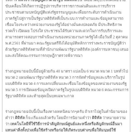
ขับเคลื่อนให้เกิดการปฏิรูปการบริหารราชการแผ่นดินและการบริการ
ประชาชนตามบทบัญญัติแห่งรัฐธรรมนูญและเพื่อยกระดับการดำเนินงาน
ภาครัฐไปสู่การเป็นรัฐบาลดิจิทัลที่เป็นระบบ การทำงานและข้อมูลสามารถ
เชื่อมโยงระหว่างหน่วยงานของรัฐได้อย่างมั่นคงปลอดภัย มีประสิทธิภาพ
รวดเร็ว เปิดเผย โปร่งใส ประชาชนได้รับความสะดวกในการรับบริการและ
สามารถตรวจสอบการดำเนินงานของหน่วยงานภาครัฐได้ เมื่อวันที่ 2 ตุลาคม
พ.ศ.2561 ที่ผ่านมา คณะรัฐมนตรีจึงได้อนุมัติหลักการร่างพระราชบัญญัติว่า
ด้วยรัฐบาลดิจิทัลตามที่สำนักงานพัฒนารัฐบาลดิจิทัล (องค์การมหาชน) เสนอ
และส่งให้คณะกรรมการกฤษฎีกาตรวจพิจารณา
ร่างกฎหมายฉบับนี้มีอยู่ด้วยกัน 40 มาตรา แบ่งเป็น 6 หมวด หมวด 1 บททั่วไป
หมวด 2 แผนพัฒนารัฐบาลดิจิทัล หมวด 3 การจัดทำข้อมูลและบริการในรูป
แบบดิจิทัล หมวด 4 การแลกเปลี่ยนและเชื่อมโยงข้อมูลของหน่วยงานของรัฐ
หมวด 5 การเปิดเผยข้อมูลเปิดภาครัฐในรูปแบบดิจิทัล หมวด 6 คณะกรรมการ
รัฐบาลดิจิทัล และท้ายสุดเป็นบทเฉพาะกาล
ร่างกฎหมายฉบับนี้เป็นเรื่องทางเทคนิคมากๆครับ ถ้าเราไปดูในคำนิยามของ
คำว่า
ดิจิทัล
ก็จะเริ่มงงแล้วครับ โดยมีการนิยามคำว่า
ดิจิทัล
ว่าหมายความ
ว่า
เทคโนโลยีที่ใช้วิธีการนำสัญลักษณ์ศูนย์และหนึ่งหรือสัญลักษณ์อื่นมา
แทนค่าสิ่งทั้งปวงเพื่อใช้สร้างหรือก่อให้เกิดระบบต่างๆเพื่อให้มนุษย์ใช้