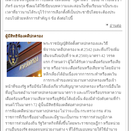
ภัทร์
อมรกุล ซึ่งผม
ได้
ใช้
เขียนบทความ
และ
สอน
ในชั้น
เรียนมา
เป็น
ระ
ยะ
เวลาที่
ยาวนาน
ได้ระ
บุ
ไว้ว่าการ
เลือกตั้ง
ที่
เป็น
ประ
ชาธิป
ไตยจะ
ต้อง
ประ
กอบ
ไปด้วย
หลักการสำ
คัญ 6 ข้อ ดัง
ต่อ
ไปนี้
อ่านต่อ
ผู้มีสิทธิฟ้อง
คดีปกครอง
พระ
ราชบัญญัติจัดตั้ง
ศาลปกครอง
และ
วิธี
พิจารณาคดีปกครอง พ.ศ.2542 (
และ
ที่
แก้
ไข
เพิ่ม
เติมจนถึง
ฉบับที่
9 พ.ศ.2560) มาตรา 42 วรรค
แรก กำ
หนดว่า ผู้
ใด
ได้รับ
ความ
เดือดร้อนหรือ
เสีย
หาย
หรือ
อาจ
จะ
เดือดร้อนหรือ
เสียหาย
โดยมิอาจ
หลีก
เลี่ยง
ได้อัน
เนื่องจาก
การกระ
ทำ
หรือ
งด
เว้น
การกระ
ทำ
ของ
หน่วยงาน
ทาง
ปกครองหรือ
เจ้า
หน้า
ที่
ของ
รัฐ หรือ
มีข้อ
โต้
แย้ง
เกี่ยวกับ
สัญญาทาง
ปกครอง หรือ
กรณีอื่น
ใด
ที่
อยู่
ใน
เขตอำ
นาจศาลปกครองตาม
มาตรา 9
และ
แก้
ไขหรือ
บรร
เทาความ
เดือดร้อนหรือ
ความ
เสียหาย
หรือ
ยุติข้อ
โต้
แย้งนั้น
ต้อง
มีคำ
บังคับตาม
ที่
กำ
หนด
ไว้
ในมาตรา 72 ผู้นั้น
มีสิทธิฟ้อง
คดีต่อ
ศาลปกครอง
การฟ้อง
คดีหน่วยงาน
ทาง
ปกครอง
ไม่ว่าจะ
เป็น
กระ
ทรวง กรม ส่วน
ราชการที่
เรียกชื่ออย่าง
อื่น
และ
มีฐานะ
เป็น
กรม ราชการส่วนภูมิภาค
ราชการส่วนท้องถิ่น รัฐวิสาหกิจที่
ตั้ง
ขึ้น
โดยพระ
ราชกฤษฎีกา หรือ
หน่วย
งาน
อื่นของ
รัฐ ตลอดจนหน่วยงาน
ต่าง ๆ ที่
ได้รับ
มอบหมาย
ให้
ใช้อำ
นาจ