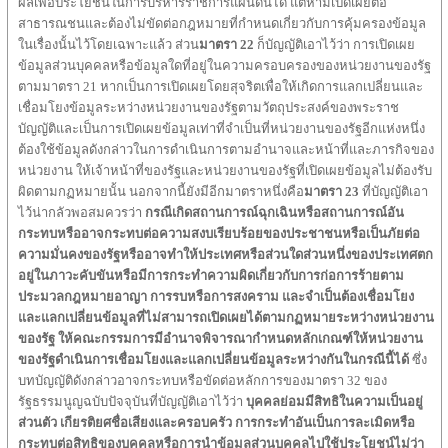
ผลเพื่อประโยชน์ในการบริหารราชการแผ่นดินได้ แต่ห้ามเปิดเผยต่อ
สาธารณชนและต้องไม่ขัดต่อกฎหมายที่กำหนดเกี่ยวกับการคุ้มครองข้อมูล
ในเรื่องนั้นไว้โดยเฉพาะแล้ว ส่วน
มาตรา
22
ก็บัญญัติเอาไว้ว่า การเปิดเผย
ข้อมูลส่วนบุคคลหรือข้อมูลใดที่อยู่ในความครอบครองของหน่วยงานของรัฐ
ตามมาตรา 21 หากเป็นการเปิดเผยโดยสุจริตเพื่อให้เกิดการแลกเปลี่ยนและ
เชื่อมโยงข้อมูลระหว่างหน่วยงานของรัฐตามวัตถุประสงค์ของพระราช
บัญญัติและเป็นการเปิดเผยข้อมูลเท่าที่จำเป็นที่หน่วยงานของรัฐอีกแห่งหนึ่ง
ต้องใช้ข้อมูลดังกล่าวในการดำเนินการตามอำนาจและหน้าที่และภารกิจของ
หน่วยงาน ให้เจ้าหน้าที่ของรัฐและหน่วยงานของรัฐที่เปิดเผยข้อมูลไม่ต้องรับ
ผิดตามกฏหมายนั้น นอกจากนี้ยังมีอีกมาตราหนึ่งคือ
มาตรา
23
ที่บัญญัติเอา
ไว้น่ากลัวพอสมควรว่า
กรณีเกิดสถานการณ์ฉุกเฉินหรือสถานการณ์อัน
กระทบหรืออาจกระทบต่อความสงบเรียบร้อยของประชาชนหรือเป็นภัยต่อ
ความมั่นคงของรัฐหรืออาจทำให้ประเทศหรือส่วนใดส่วนหนึ่งของประเทศตก
อยู่ในภาวะคับขันหรือมีการกระทำความผิดเกี่ยวกับการก่อการร้ายตาม
ประมวลกฎหมายอาญา การรบหรือการสงคราม และจำเป็นต้องเชื่อมโยง
และแลกเปลี่ยนข้อมูลที่ไม่สามารถเปิดเผยได้ตามกฏหมายระหว่างหน่วยงาน
ของรัฐ ให้คณะกรรมการมีอำนาจพิจารณากำหนดหลักเกณฑ์ให้หน่วยงาน
ของรัฐดำเนินการเชื่อมโยงและแลกเปลี่ยนข้อมูลระหว่างกันในกรณีนี้ได้
ซึ่ง
บทบัญญัติดังกล่าวอาจกระทบหรือขัดต่อหลักการของมาตรา 32 ของ
รัฐธรรมนูญฉบับปัจจุบันที่บัญญัติเอาไว้ว่า
บุคคลย่อมมีสิทธิในความเป็นอยู่
ส่วนตัว
เกียรติยศชื่อเสียงและครอบครัว
การกระทำอันเป็นการละเมิดหรือ
กระทบต่อสิทธิของบุคคลหรือการนำข้อมูลส่วนบุคคลไปใช้ประโยชน์ไม่ว่า