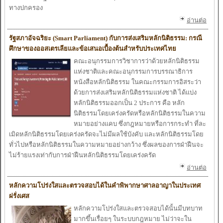
ทาง
ปกครอง
อ่านต่อ
รัฐสภาอัจฉริยะ
(Smart Parliament) กับ
การส่ง
เสริมหลักนิติธรรม: กรณี
ศึกษาของ
ออส
เตร
เลีย
และ
ข้อ
เสนอ
เบื้องต้นสำ
หรับ
ประ
เทศ
ไทย
คณะ
อนุกรรมการวิชาการว่าด้วย
หลักนิติธรรม
แห่งชาติ
และ
คณะ
อนุกรรมการบรรณาธิการ
หนังสือหลักนิติธรรม
ในคณะ
กรรมการอิสระ
ว่า
ด้วย
การส่ง
เสริมหลักนิติธรรม
แห่งชาติ
ได้
แบ่ง
หลักนิติธรรมออก
เป็น
2 ประ
การ คือ
หลัก
นิติธรรม
โดย
เคร่งครัดหรือ
หลักนิติธรรม
ในความ
หมาย
อย่าง
แคบ ซึ่งกฎหมาย
หรือ
การกระ
ทำ
ที่
ละ
เมิดหลักนิติธรรม
โดย
เคร่งครัดจะ
ไม่มีผล
ใช้บังคับ
และ
หลักนิติธรรม
โดย
ทั่ว
ไปหรือ
หลักนิติธรรม
ในความ
หมาย
อย่าง
กว้าง ซึ่งผลของ
การฝ่าฝืนจะ
ไม่ร้าย
แรง
เท่ากับ
การฝ่าฝืนหลักนิติธรรม
โดย
เคร่งครัด
อ่านต่อ
หลักความ
โปร่ง
ใส
และ
ตรวจ
สอบ
ได้
ในคำ
พิพากษาศาลอาญา
ในประ
เทศ
ฝรั่ง
เศส
หลักความ
โปร่ง
ใส
และ
ตรวจ
สอบ
ได้นั้น
มีบทบาท
มากขึ้น
เรื่อยๆ
ในระ
บบกฎหมาย
ไม่ว่าจะ
ใน