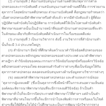
(2) งานกลุ่มที่ 2 คืองานสนับสนุนงานด้านคดีให้แก่ตุลาการศาล
ปกครองและการบังคับคดี งานสนับสนุนงานศาลด้านคดีก็คือ การช่วยงาน
ตุลาการโดยพนักงานคดีปกครอง ส่วนงานบังคับคดี คือกฎหมายกำหนดว่า
เมื่อศาลปกครองมีคำพิพากษาหรือคำสั่งแล้ว หากมีคำบังคับแล้ว ผู้ที่ต้อง
ปฏิบัติตามคำบังคับไม่ปฏิบัติตาม การบังคับคดีให้เป็นไปตามคำบังคับคำ
พิพากษาของศาลนั้นเป็นอำนาจหน้าที่ของสำนักงานศาลปกครองที่จะทำ
ในลักษณะเดียวกับที่กรมบังคับคดีดำเนินการในเรื่องของคดีแพ่ง
(3) งานกลุ่มที่ 3 เป็นงานวิชาการ ดังนี้ งานวิชาการที่สำนักงานทำ
นั้นก็จะมี 3-4 ประเภทใหญ่ๆ
(ก) สำนักงานฯ มีหน้าที่ศึกษาค้นคว้าแนวคำวินิจฉัยคดีปกครองของ
ศาลปกครองและหลักกฎหมายปกครองของต่างประเทศ แนวคำพิพากษา
ศาลฎีกา คำวินิจฉัยของคณะกรรมการวินิจฉัยร้องทุกข์หรือองค์กรวินิจฉัย
คดีปกครองต่างๆของไทย ตลอดจนตำรับตำราต่างๆเพื่อเป็นข้อมูลให้กับ
ตุลาการศาลปกครอง ตลอดจนสนับสนุนทางด้านข้อมูลทางวิชาการต่างๆ
(ข) เผยแพร่คำพิพากษาของศาลปกครอง และคำแถลงการณ์ของ
"ตุลาการผู้แถลงคดี" (ซึ่งเป็นตุลาการซึ่งมีหน้าที่ในการเสนอความเห็นต่อ
องค์คณะพิจารณาพิพากษาก่อนที่จะมีการลงมติวินิจฉัย) ถ้าเป็นคำ
พิพากษาทั่วไปก็จะมีการปิดประกาศคำพิพากษาไว้ที่ศาลฯ แต่ถ้าเป็นคำ
พิพากษาที่น่าสนใจมากขึ้นก็จะมีการนำไปลงพิมพ์วารสารหรือลงเว็บไซต์
ต่างๆเพื่อให้ผู้ที่สนใจได้นำไปศึกษาและเป็นการพัฒนานักวิชาการทาง