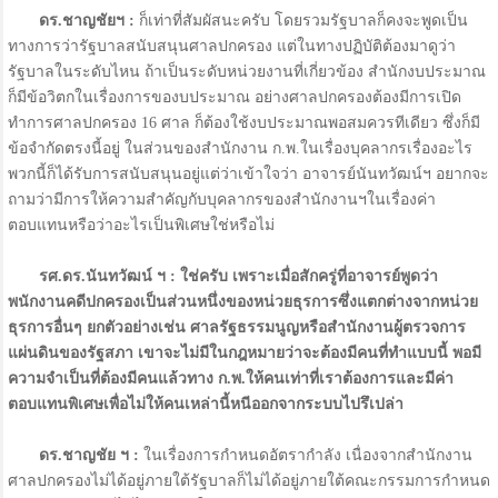
ดร.ชาญชัยฯ :
ก็เท่าที่สัมผัสนะครับ โดยรวมรัฐบาลก็คงจะพูดเป็น
ทางการว่ารัฐบาลสนับสนุนศาลปกครอง แต่ในทางปฏิบัติต้องมาดูว่า
รัฐบาลในระดับไหน ถ้าเป็นระดับหน่วยงานที่เกี่ยวข้อง สำนักงบประมาณ
ก็มีข้อวิตกในเรื่องการของบประมาณ อย่างศาลปกครองต้องมีการเปิด
ทำการศาลปกครอง 16 ศาล ก็ต้องใช้งบประมาณพอสมควรทีเดียว ซึ่งก็มี
ข้อจำกัดตรงนี้อยู่ ในส่วนของสำนักงาน ก.พ.ในเรื่องบุคลากรเรื่องอะไร
พวกนี้ก็ได้รับการสนับสนุนอยู่แต่ว่าเข้าใจว่า อาจารย์นันทวัฒน์ฯ อยากจะ
ถามว่ามีการให้ความสำคัญกับบุคลากรของสำนักงานฯในเรื่องค่า
ตอบแทนหรือว่าอะไรเป็นพิเศษใช่หรือไม่
รศ.ดร.นันทวัฒน์ ฯ : ใช่ครับ เพราะเมื่อสักครู่ที่อาจารย์พูดว่า
พนักงานคดีปกครองเป็นส่วนหนึ่งของหน่วยธุรการซึ่งแตกต่างจากหน่วย
ธุรการอื่นๆ ยกตัวอย่างเช่น ศาลรัฐธรรมนูญหรือสำนักงานผู้ตรวจการ
แผ่นดินของรัฐสภา เขาจะไม่มีในกฎหมายว่าจะต้องมีคนที่ทำแบบนี้ พอมี
ความจำเป็นที่ต้องมีคนแล้วทาง ก.พ.ให้คนเท่าที่เราต้องการและมีค่า
ตอบแทนพิเศษเพื่อไม่ให้คนเหล่านี้หนีออกจากระบบไปรึเปล่า
ดร.ชาญชัย ฯ :
ในเรื่องการกำหนดอัตรากำลัง เนื่องจากสำนักงาน
ศาลปกครองไม่ได้อยู่ภายใต้รัฐบาลก็ไม่ได้อยู่ภายใต้คณะกรรมการกำหนด