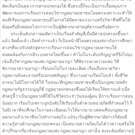
คัดเลือกเป็นตุลาการศาลปกครองได้ ซึ่งตรงนี้ก็จะเป็นการเกื้อหนุนการ
พัฒนาของการเรียนการสอนวิชากฎหมายมหาชนโดยตรงเพราะจะทำให้
คนที่เรียนกฎหมายมหาชนมีโอกาสได้มีตลาดแรงงานหรือวิชาชีพที่ไม่ได้
ด้อยหรือยิ่งหย่อนไปกว่าการเป็นผู้พิพากษาศาลยุติธรรมหรืออัยการ
ประเด็นดังกล่าวผมคิดว่าเป็นเรื่องสำคัญที่เมื่อมีศาลปกครองขึ้นมา
แล้ว จัดตั้งแล้ว เปิดทำการแล้ว ก็เป็นหน้าที่โดยตรงของสถาบันการศึกษา
ต่างๆที่จะปรับหลักสูตรการเรียนการสอนวิชากฎหมายมหาชนให้
สอดคล้องกับการมีระบบศาลใหม่ขึ้นมา ทำไมในระดับปริญญาตรีจึงไปมุ่ง
เน้นถึงวิชากฎหมายแพ่ง กฎหมายอาญา วิธีพิจารณาความแพ่ง วิธี
พิจารณาความอาญา เรียนลงไปในรายละเอียด เรียนถึงขนาดวิชา
กฎหมายล้มละลายหรือเอกเทศสัญญา ซึ่งบางอย่างเรียนไปแล้ว ทั้งชีวิต
อาจจะไม่มีโอกาสได้ใช้ ในขณะที่กฎหมายมหาชนซึ่งเป็นกฎหมายหลัก
กฎหมายรัฐธรรมนูญก็ดี กฎหมายปกครองซึ่งผมได้เรียนให้ทราบแล้วเมื่อ
สักครู่นี้ว่าเป็นกฎหมายที่ใช้ในชีวิตประจำวันของผู้คน มีการเรียนการสอน
น้อยมาก เรียนไปเพราะถูกบังคับให้เรียนขั้นต่ำตามหน่วยกิตที่กำหนดไว้ ก็
ไม่มีเวลาที่จะศึกษาในรายละเอียดอะไรได้มากมาย แต่คนที่จบกฎหมาย
ออกมาแล้วเวลาที่จะไปทำงานต่อไป แม้จะเป็นผู้พิพากษาอัยการก็ต้องมี
ความรู้ทางด้านกฎหมายปกครอง เป็นทนายความก็คงไม่ได้ว่าความหรือให้
คำปรึกษาเกี่ยวข้องกฎหมายแพ่ง กฎหมายอาญา เท่านั้น คงจะต้องมีความรู้