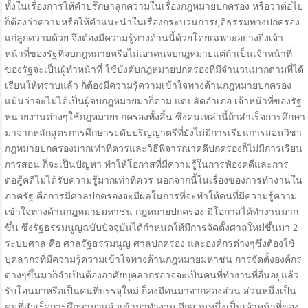
ทั้งในเรื่องการให้คำปรึกษาลูกความในเรื่องกฎหมายปกครอง หรือว่าต่อไป
ก็ต้องว่าความหรือให้คำแนะนำในเรื่องกระบวนการยุติธรรมทางปกครอง
แก่ลูกความด้วย จึงต้องมีความรู้ทางด้านนี้ด้วยโดยเฉพาะอย่างยิ่งเจ้า
หน้าที่ของรัฐที่จบกฎหมายหรือไม่เอาคนจบกฎหมายแต่ถ้าเป็นเจ้าหน้าที่
ของรัฐจะเป็นผู้ทำหน้าที่ ใช้บังคับกฎหมายปกครองที่มีจำนวนมากตามที่ได้
เรียนให้ทราบแล้ว ก็ต้องมีความรู้ความเข้าใจทางด้านกฎหมายปกครอง
แม้นว่าจะไม่ได้เป็นผู้จบกฎหมายมาก็ตาม แต่ปลัดอำเภอ เจ้าหน้าที่ของรัฐ
หน่วยงานต่างๆใช้กฎหมายปกครองทั้งสิ้น ซึ่งคนเหล่านี้ถ้าสำเร็จการศึกษา
มาจากหลักสูตรการศึกษาระดับปริญญาตรีที่ยังไม่มีการเรียนการสอนวิชา
กฎหมายปกครองมากเท่าที่ควรและวิธีพิจารณาคดีปกครองก็ไม่มีการเรียน
การสอน ก็จะเป็นปัญหา ทำให้โอกาสที่มีความรู้ในการฟ้องคดีและการ
ต่อสู้คดีไม่ได้รับความรู้มากเท่าที่ควร นอกจากนี้ในเรื่องของการทำงานใน
ภาครัฐ คือการมีศาลปกครองจะมีผลในการที่จะทำให้คนที่มีความรู้ความ
เข้าใจทางด้านกฎหมายมหาชน กฎหมายปกครอง มีโอกาสได้ทำงานมาก
ขึ้น ซึ่งรัฐธรรมนูญฉบับปัจจุบันได้กำหนดให้มีการจัดตั้งศาลใหม่ขึ้นมา 2
ระบบศาล คือ ศาลรัฐธรรมนูญ ศาลปกครอง และองค์กรต่างๆซึ่งต้องใช้
บุคลากรที่มีความรู้ความเข้าใจทางด้านกฎหมายมหาชน การจัดตั้งองค์กร
ต่างๆขึ้นมาก็จำเป็นต้องอาศัยบุคลากรอาจจะเป็นคนที่ทำงานที่อื่นอยู่แล้ว
รับโอนมาหรือเป็นคนที่บรรจุใหม่ ก็คงมีคนมาจากสองส่วน ส่วนหนึ่งเป็น
คนที่สำเร็จการศึกษามาแล้วเข้ามาทำงาน อีกส่วนหนึ่งเป็นเจ้าหน้าที่ของ