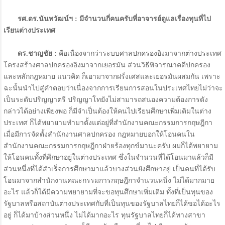
รศ.ดร.นันทวัฒน์ฯ : มีจำนวนกี่คนครับที่อาจารย์ดูแลเรื่องทุนที่ไป
เรียนต่างประเทศ
ดร.ชาญชัย :
คือเนื่องจากว่าระบบศาลปกครองอิงมาจากต่างประเทศ
โครงสร้างศาลปกครองอิงมาจากเยอรมัน ส่วนวิธีพิจารณาคดีปกครอง
และหลักกฎหมาย แนวคิด ก็เอามาจากฝรั่งเศสและเยอรมันผสมกัน เพราะ
ฉะนั้นนำไปสู่คำตอบว่าเนื่องจากการเรียนการสอนในประเทศไทยไม่ว่าจะ
เป็นระดับปริญญาตรี ปริญญาโทยังไม่สามารถสนองความต้องการดัง
กล่าวได้อย่างเพียงพอ ก็มีจำเป็นต้องให้คนไปเรียนศึกษาเพิ่มเติมในต่าง
ประเทศ ก็ได้พยายามทำมาตั้งแต่อยู่ที่สำนักงานคณะกรรมการกฤษฎีกา
เมื่อมีการจัดตั้งสำนักงานศาลปกครอง กฎหมายบอกให้โอนคนใน
สำนักงานคณะกรรมการกฤษฎีกาฝ่ายร้องทุกข์มานะครับ ผมก็ได้พยายาม
ให้โอนคนทั้งที่ศึกษาอยู่ในต่างประเทศ ซึ่งในจำนวนที่ได้โอนมาแล้วก็มี
ส่วนหนึ่งที่ได้สำเร็จการศึกษามาแล้วบางส่วนยังศึกษาอยู่ เป็นคนที่ได้รับ
โอนมาจากสำนักงานคณะกรรมการกฤษฎีกาจำนวนหนึ่ง ไม่ได้มากมาย
อะไร แล้วก็ได้มีความพยายามที่จะขอทุนศึกษาเพิ่มเติม ทั้งที่เป็นทุนของ
รัฐบาลหรือสถาบันต่างประเทศกับที่เป็นทุนของรัฐบาลไทยก็ได้ขอได้อะไร
อยู่ ก็ได้มาบ้างส่วนหนึ่ง ไม่ได้มากอะไร ทุนรัฐบาลไทยก็ได้ทางสาขา