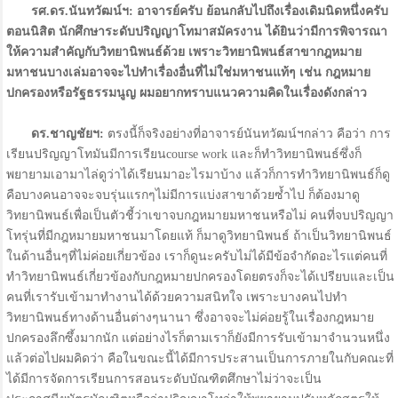
รศ.ดร.นันทวัฒน์ฯ: อาจารย์ครับ ย้อนกลับไปถึงเรื่องเดิมนิดหนึ่งครับ
ตอนนิสิต นักศึกษาระดับปริญญาโทมาสมัครงาน ได้ยินว่ามีการพิจารณา
ให้ความสำคัญกับวิทยานิพนธ์ด้วย เพราะวิทยานิพนธ์สาขากฎหมาย
มหาชนบางเล่มอาจจะไปทำเรื่องอื่นที่ไม่ใช่มหาชนแท้ๆ เช่น กฎหมาย
ปกครองหรือรัฐธรรมนูญ ผมอยากทราบแนวความคิดในเรื่องดังกล่าว
ดร.ชาญชัยฯ:
ตรงนี้ก็จริงอย่างที่อาจารย์นันทวัฒน์ฯกล่าว คือว่า การ
เรียนปริญญาโทมันมีการเรียนcourse work และก็ทำวิทยานิพนธ์ซึ่งก็
พยายามเอามาไล่ดูว่าได้เรียนมาอะไรมาบ้าง แล้วก็การทำวิทยานิพนธ์ก็ดู
คือบางคนอาจจะจบรุ่นแรกๆไม่มีการแบ่งสาขาด้วยซ้ำไป ก็ต้องมาดู
วิทยานิพนธ์เพื่อเป็นตัวชี้ว่าเขาจบกฎหมายมหาชนหรือไม่ คนที่จบปริญญา
โทรุ่นที่มีกฎหมายมหาชนมาโดยแท้ ก็มาดูวิทยานิพนธ์ ถ้าเป็นวิทยานิพนธ์
ในด้านอื่นๆที่ไม่ค่อยเกี่ยวข้อง เราก็ดูนะครับไม่ได้มีข้อจำกัดอะไรแต่คนที่
ทำวิทยานิพนธ์เกี่ยวข้องกับกฎหมายปกครองโดยตรงก็จะได้เปรียบและเป็น
คนที่เรารับเข้ามาทำงานได้ด้วยความสนิทใจ เพราะบางคนไปทำ
วิทยานิพนธ์ทางด้านอื่นต่างๆนานา ซึ่งอาจจะไม่ค่อยรู้ในเรื่องกฎหมาย
ปกครองลึกซึ้งมากนัก แต่อย่างไรก็ตามเราก็ยังมีการรับเข้ามาจำนวนหนึ่ง
แล้วต่อไปผมคิดว่า คือในขณะนี้ได้มีการประสานเป็นการภายในกับคณะที่
ได้มีการจัดการเรียนการสอนระดับบัณฑิตศึกษาไม่ว่าจะเป็น