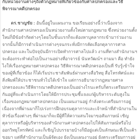
กับหน่วยงานต่างๆถึงตัวกฎหมายที่เกี่ยวข้องกับศาลปกครองและวิธี
พิจารณาคดีปกครอง
ดร.ชาญชัย :
อันนี้อยู่ในแผนงาน ขอเรียนอย่างนี้ว่าเนื่องจาก
สำนักงานศาลปกครองเป็นหน่วยงานตั้งใหม่ตามกฎหมาย ซึ่งหน่วยงานตั้ง
ใหม่ก็มีข้อจำกัดต่างๆโดยในชั้นแรกก็จะต้องหาบุคลากรเข้ามาร่วมงาน
จากนั้นก็มีการดำเนินการต่างๆจนกระทั่งมีการคัดเลือกตุลาการศาล
ปกครอง และในปัจจุบันมีการเปิดทำการศาลไปแล้ว งานที่ทางสำนักงานฯ
จะต้องกระทำต่อไปเป็นงานอย่างที่อาจารย์ นันทวัฒน์ฯ ถามมา คือ ทำยัง
ไงให้เรื่องกฎหมายศาลปกครอง วิธีพิจารณาคดีปกครองเป็นที่ รับรู้เข้าใจ
ของผู้ที่เกี่ยวข้อง ก็ได้เริ่มประชาสัมพันธ์ผ่านทางสื่อวิทยุ สื่อโทรทัศน์และ
สิ่งพิมพ์ให้ประชาชนทั่วไปได้เข้าใจ แต่การอธิบายว่ากฎหมายศาล
ปกครองและวิธีพิจารณาคดีปกครองเป็นอย่างไรนะครับก็ตระเตรียมการ
กันอยู่ที่จะดำเนินการโดยให้มีการประชุมชี้แจงแก่ผู้บริหารระดับสูงใน
เรื่องของกฎหมายศาลปกครอง เป็นแผนงานอยู่ กำลังตระเตรียมการอยู่
เนื่องจากที่ผ่านมาก็ไปเร่งการฝึกอบรมตุลาการและเจ้าหน้าที่สำนักงานใน
หัวข้อเรื่องต่างๆ ที่ผ่านมาก็จะมีผู้ที่ให้ความสนใจมาขอสัมภาษณ์ เชิญ
ตุลาการหรือผู้บริหารของสำนักงานศาลปกครองไปให้สัมภาษณ์หรือไป
ออกวิทยุโทรทัศน์ และก็เชิญไปบรรยายบ้างก็มีอยู่แต่เป็นลักษณะที่เป็นเค้า
ขอมา แต่ที่สำนักงานเป็นผู้จัดเอง ยังเป็นแผนงานอยู่ ยังตระเตรียมการอยู่