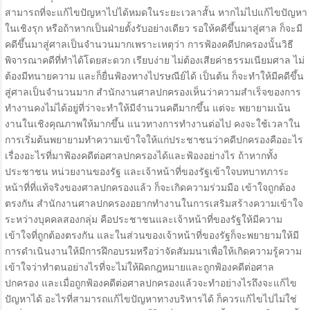
สามารถที่จะแก้ไขปัญหาไปได้หมดในระยะเวลาสั้น หากไม่ไปแก้ไขปัญหา
ในเชิงรุก หรือถ้าหากเป็นฝ่ายตั้งรับอย่างเดียว รอให้คดีขึ้นมาสู่ศาล ก็จะมี
คดีขึ้นมาสู่ศาลเป็นจำนวนมากเพราะเหตุว่า การฟ้องคดีปกครองนั้นวิธี
พิจารณาคดีที่ทำได้โดยสะดวก เรียบง่าย ไม่ต้องเสียค่าธรรมเนียมศาล ไม่
ต้องมีทนายความ และก็ยื่นฟ้องทางไปรษณีย์ได้ เป็นต้น ก็จะทำให้มีคดีขึ้น
สู่ศาลเป็นจำนวนมาก สำนักงานศาลปกครองเห็นว่าความสำเร็จของการ
ทำงานคงไม่ได้อยู่ที่ว่าจะทำให้มีจำนวนคดีมากขึ้น แต่จะ พยายามเน้น
งานในเชิงคุณภาพให้มากขึ้น แนวทางการทำงานต่อไป คงจะใช้เวลาใน
การเริ่มต้นพยายามทำความเข้าใจให้แก่ประชาชนว่าคดีปกครองคืออะไร
เรื่องอะไรที่มาฟ้องคดีต่อศาลปกครองได้และฟ้องอย่างไร ถ้าหากทั้ง
ประชาชน หน่วยงานของรัฐ และเจ้าหน้าที่ของรัฐเข้าใจบทบาทภาระ
หน้าที่ที่แท้จริงของศาลปกครองแล้ว ก็จะเกิดความร่วมมือ เข้าใจถูกต้อง
ตรงกัน สำนักงานศาลปกครองอยากทำงานในการเสริมสร้างความเข้าใจ
ระหว่างบุคคลสองกลุ่ม คือประชาชนและเจ้าหน้าที่ของรัฐให้มีความ
เข้าใจที่ถูกต้องตรงกัน และในส่วนของเจ้าหน้าที่ของรัฐก็จะพยายามให้มี
การดำเนินงานให้มีการฝึกอบรมหรือว่าจัดสัมมนาเพื่อให้เกิดความรู้ความ
เข้าใจว่าทำตนอย่างไรที่จะไม่ให้ผิดกฎหมายและถูกฟ้องคดีต่อศาล
ปกครอง และเมื่อถูกฟ้องคดีต่อศาลปกครองแล้วจะทำอย่างไรถึงจะแก้ไข
ปัญหาได้ อะไรที่สามารถแก้ไขปัญหาทางบริหารได้ ก็ควรแก้ไขไปไม่ใช่