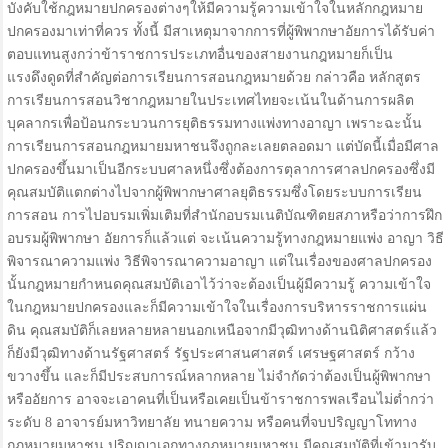
บังคับใช้กฎหมายปกครองต่างๆให้มีความรู้ความเข้าใจในหลักกฎหมาย
ปกครองมาเท่าที่ควร ทั้งนี้ มีสาเหตุมาจากการที่ผู้พิพากษาอัยการได้รับค่า
ตอบแทนสูงกว่าข้าราชการประเภทอื่นของสายงานกฎหมายก็เป็น
แรงดึงดูดที่สำคัญต่อการเรียนการสอนกฎหมายด้วย กล่าวคือ หลักสูตร
การเรียนการสอนวิชากฎหมายในประเทศไทยจะเน้นในด้านการผลิต
บุคลากรเพื่อป้อนกระบวนการยุติธรรมทางแพ่งทางอาญา เพราะฉะนั้น
การเรียนการสอนกฎหมายมหาชนจึงถูกละเลยตลอดมา แต่บัดนี้เมื่อมีศาล
ปกครองขึ้นมาเป็นอีกระบบศาลหนึ่งซึ่งต้องการตุลาการศาลปกครองซึ่งมี
คุณสมบัติแตกต่างไปจากผู้พิพากษาศาลยุติธรรมซึ่งโดยระบบการเรียน
การสอน การไปอบรมเพิ่มเติมที่สำนักอบรมเนติบัณฑิตยสภาหรือว่าการฝึก
อบรมผู้พิพากษา อัยการก็แล้วแต่ จะเน้นความรู้ทางกฎหมายแพ่ง อาญา วิธี
พิจารณาความแพ่ง วิธีพิจารณาความอาญา แต่ในเรื่องของศาลปกครอง
นั้นกฎหมายกำหนดคุณสมบัติเอาไว้ว่าจะต้องเป็นผู้มีความรู้ ความเข้าใจ
ในกฎหมายปกครองและก็มีความเข้าใจในเรื่องการบริหารราชการแผ่น
ดิน คุณสมบัติก็เลยหลายหลายนอกเหนือจากมีวุฒิทางด้านนิติศาสตร์แล้ว
ก็ยังมีวุฒิทางด้านรัฐศาสตร์ รัฐประศาสนศาสตร์ เศรษฐศาสตร์ กว้าง
ขวางขึ้น และก็มีประสบการณ์หลากหลาย ไม่จำกัดว่าต้องเป็นผู้พิพากษา
หรืออัยการ อาจจะเอาคนที่เป็นหรือเคยเป็นข้าราชการพลเรือนไม่ต่ำกว่า
ระดับ 8 อาจารย์มหาวิทยาลัย ทนายความ หรือคนที่จบปริญญาโททาง
กฎหมายมหาชน ปริญญาเอกทางกฎหมายมหาชน มีคุณสมบัติที่เข้ามารับ