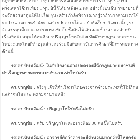
กฎหมายปกครองมา 1 ทุน ก็มีการคัดเลือกคนที่จะไปเรียน ทุนรัฐบาล
ฝรั่งเศสก็ได้มาเพียง 1 ทุน ปีนี้ก็ได้มาเพียง 2 ทุน อย่างนี้เป็นต้น ก็พยายามที่
จะจัดสรรหาทุนให้ไปเรื่อยๆนะครับ กำลังพิจารณาอยู่ว่าถ้าหากสามารถใช้
งบประมาณของสำนักงานศาลปกครองได้เอง กำลังศึกษากันตรงนี้อยู่จะ
จัดสรรทุนศึกษาต่างประเทศเพิ่มขึ้นซึ่งมันใช้เงินค่อนข้างสูง แต่สำหรับ
เรื่องที่สนับสนุนให้คนศึกษาปริญญาโทหรือบัณฑิตศึกษากฎหมายมหาชน
ในประเทศไทยก็ทำอยู่แล้วโดยร่วมมือกับสถาบันการศึกษาที่มีการสอนทาง
ด้านนี้
รศ.ดร.นันทวัฒน์: ในสำนักงานศาลปกครองมีนักกฎหมายมหาชนที่
สำเร็จกฎหมายมหาชนมาจำนวนเท่าไหร่ครับ
ดร.ชาญชัย :
จริงๆแล้วที่สำเร็จมาโดยตรงจากต่างประเทศก็มีไม่กี่คน
แต่ถ้าจบในประเทศก็มีจำนวนหนึ่ง
รศ.ดร.นันทวัฒน์ : ปริญญาโทใช่หรือไม่ครับ
ดร.ชาญชัย :
ครับ ปริญญาโท คงอย่างน้อย 30 คนขึ้นไปครับ
รศ.ดร.นันทวัฒน์ : อาจารย์คิดว่าควรจะมีจำนวนมากกว่านี้ไหมครับ