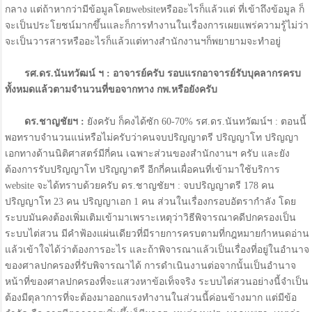
กลาง แต่ถ้าหากว่ามีข้อมูลโดยwebsiteหรืออะไรก็แล้วแต่ ที่เข้าถึงข้อมูล ก็
จะเป็นประโยชน์มากขึ้นและก็การทำงานในเรื่องการเผยแพร่ความรู้ไม่ว่า
จะเป็นวารสารหรืออะไรก็แล้วแต่ทางสำนักงานฯก็พยายามจะทำอยู่
รศ.ดร.นันทวัฒน์ ฯ : อาจารย์ครับ รอบแรกอาจารย์รับบุคลากรครบ
ทั้งหมดแล้วตามจำนวนที่ขอจากทาง กพ.หรือยังครับ
ดร.ชาญชัยฯ :
ยังครับ ก็คงได้ซัก 60-70% รศ.ดร.นันทวัฒน์ฯ : ตอนนี้
พอทราบจำนวนแน่หรือไม่ครับว่าคนจบปริญญาตรี ปริญญาโท ปริญญา
เอกทางด้านนิติศาสตร์มีกี่คน เฉพาะส่วนของสำนักงานฯ ครับ และยัง
ต้องการรับปริญญาโท ปริญญาตรี อีกกี่คนเผื่อคนที่เข้ามาใช้บริการ
website จะได้ทราบด้วยครับ ดร.ชาญชัยฯ : จบปริญญาตรี 178 คน
ปริญญาโท 23 คน ปริญญาเอก 1 คน ส่วนในเรื่องกรอบอัตรากำลัง โดย
ระบบมันคงต้องเพิ่มเติมเข้ามาเพราะเหตุว่าวิธีพิจารณาคดีปกครองเป็น
ระบบไต่สวน มีคำฟ้องแผ่นเดียวที่มีรายการครบตามที่กฎหมายกำหนดอ่าน
แล้วเข้าใจได้ว่าต้องการอะไร และถ้าพิจารณาแล้วเป็นเรื่องที่อยู่ในอำนาจ
ของศาลปกครองที่รับพิจารณาได้ การดำเนินงานต่อจากนั้นเป็นอำนาจ
หน้าที่ของศาลปกครองที่จะแสวงหาข้อเท็จจริง ระบบไต่สวนอย่างนี้จำเป็น
ต้องมีตุลาการที่จะต้องมาออกแรงทำงานในส่วนนี้ค่อนข้างมาก แต่มีข้อ