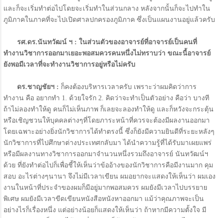
และก็จะเริ่มทำต่อไปโดยจะเริ่มทำในส่วนกลาง หลังจากนั้นก็จะไปทำใน
ภูมิภาคในภาคที่จะไปเปิดศาลปกครองภูมิภาค ซึ่งเป็นแผนงานอยู่แล้วครับ
รศ.ดร.นันทวัฒน์ ฯ : ในส่วนตัวของอาจารย์ที่อาจารย์เป็นคนที่
ทำงานวิชาการออกมาเยอะพอสมควรคนหนึ่งไม่ทราบว่า ขณะนี้อาจารย์
ยังพอมีเวลาที่จะทำงานวิชาการอยู่หรือไม่ครับ
ดร.ชาญชัยฯ :
ก็คงต้องบริหารเวลาครับ เพราะว่าผมคิดว่าการ
ทำงาน คือ อยากทำ 1. ด้วยใจรัก 2. คิดว่าจะทำเป็นตัวอย่าง คือว่า บางที
ถ้าไม่ลองทำให้ดู คนก็ไม่เห็นภาพ ก็เลยจะลองทำให้ดู และก็หวังจะกระตุ้น
หรือเชิญชวนให้บุคคลต่างๆที่โดยภาระหน้าที่ควรจะต้องมีผลงานออกมา
โดยเฉพาะอย่างยิ่งนักวิชาการได้ทำตรงนี้ ซึ่งก็ยังมีความยินดีที่ระยะหลังๆ
นักวิชาการที่ไปศึกษาต่างประเทศกลับมา ได้นำความรู้ที่ได้รับมาเผยแพร่
หรือมีผลงานทางวิชาการออกมาจำนวนหนึ่งรวมถึงอาจารย์ นันทวัฒน์ฯ
ด้วย ที่ยังทำต่อไปก็เพื่อชี้ให้เห็นว่าข้ออ้างของนักวิชาการคือมีงานมาก คุม
สอบ อะไรต่างๆนานา จึงไม่มีเวลาเขียน ผมอยากจะแสดงให้เห็นว่า ผมเอง
งานในหน้าที่ประจำของผมก็มีอยู่มากพอสมควร ผมยังมีเวลาไปบรรยาย
พิเศษ ผมยังมีเวลาขีดเขียนหนังสือหนังหาออกมา แม้ว่าคุณภาพจะเป็น
อย่างไรก็เรื่องหนึ่ง แต่อย่างน้อยก็แสดงให้เห็นว่า ถ้าหากมีความตั้งใจ มี