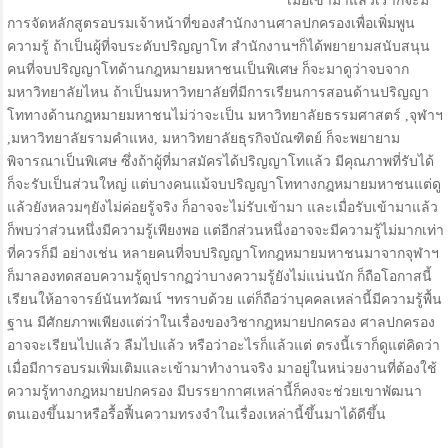
เมื่อเข้ามาแล้วเราก็จะมี
การจัดหลักสูตรอบรมเจ้าหน้าที่ของสำนักงานศาลปกครองเพื่อเพิ่มพูน
ความรู้ ถ้าเป็นผู้ที่จบระดับปริญญาโท สำนักงานฯก็ได้พยายามสนับสนุน
คนที่จบปริญญาโทด้านกฎหมายมหาชนเป็นพิเศษ ก็จะมาดูว่าจบจาก
มหาวิทยาลัยไหน ถ้าเป็นมหาวิทยาลัยที่มีการเรียนการสอนด้านปริญญา
โททางด้านกฎหมายมหาชนไม่ว่าจะเป็น มหาวิทยาลัยธรรมศาสตร์ ,จุฬาฯ
,มหาวิทยาลัยรามคำแหง, มหาวิทยาลัยธุรกิจบัณฑิตย์ ก็จะพยายาม
พิจารณาเป็นพิเศษ ซึ่งถ้าผู้ที่มาสมัครได้ปริญญาโทแล้ว มีคุณภาพที่รับได้
ก็จะรับเป็นส่วนใหญ่ แต่บางคนแม้จบปริญญาโททางกฎหมายมหาชนแต่ดู
แล้วยังหลวมๆยังไม่ค่อยรู้จริง ก็อาจจะไม่รับเข้ามา และเมื่อรับเข้ามาแล้ว
ก็พบว่าส่วนหนึ่งมีความรู้เพียงพอ แต่อีกส่วนหนึ่งอาจจะมีความรู้ไม่มากเท่า
ที่ควรก็มี อย่างเช่น หลายคนที่จบปริญญาโทกฎหมายมหาชนมาจากจุฬาฯ
ก็มาลองทดสอบความรู้ดูปรากฏว่าบางความรู้ยังไม่แน่นนัก ก็ถือโอกาสนี้
เรียนให้อาจารย์นันทวัฒน์ ฯทราบด้วย แต่ก็ถือว่าบุคคลเหล่านี้มีความรู้พื้น
ฐาน มีศักยภาพเพียงแต่ว่าในเรื่องของวิชากฎหมายปกครอง ศาลปกครอง
อาจจะเรียนไปแล้ว ลืมไปแล้ว หรือว่าอะไรก็แล้วแต่ ตรงนี้เราก็ดูแต่คิดว่า
เมื่อมีการอบรมเพิ่มเติมและเข้ามาทำงานจริง มาอยู่ในหน่วยงานที่ต้องใช้
ความรู้ทางกฎหมายปกครอง มีบรรยากาศเหล่านี้ก็คงจะช่วยเขาพัฒนา
ตนเองขึ้นมาหรือรื้อฟื้นความทรงจำในเรื่องเหล่านี้ขึ้นมาได้ดีขึ้น