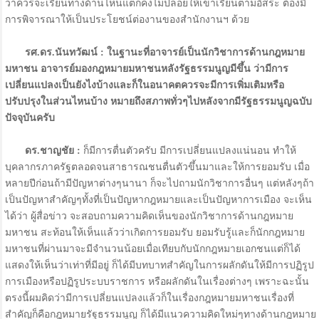
ว่าควรจะเรียนทางด้านไหนแต่ก็คงไม่ปล่อยให้เขาเรียนตามอิสระ ต้องมี
การพิจารณาให้เป็นประโยชน์ต่องานของสำนักงานฯ ด้วย
รศ.ดร.นันทวัฒน์ : ในฐานะที่อาจารย์เป็นนักวิชาการด้านกฎหมาย
มหาชน อาจารย์มองกฎหมายมหาชนหลังรัฐธรรมนูญมีขึ้น ว่ามีการ
เปลี่ยนแปลงเป็นยังไงบ้างและก็ในอนาคตควรจะมีการเพิ่มเติมหรือ
ปรับปรุงในส่วนไหนบ้าง หมายถึงสภาพทั่วๆไปหลังจากมีรัฐธรรมนูญฉบับ
ปัจจุบันครับ
ดร.ชาญชัย :
ก็มีการตื่นตัวครับ มีการเปลี่ยนแปลงแน่นอน ทำให้
บุคลากรภาครัฐตลอดจนสาธารณชนตื่นตัวขึ้นมาและให้การยอมรับ เมื่อ
หลายปีก่อนถ้ามีปัญหาต่างๆนานา ก็จะไปถามนักวิชาการอื่นๆ แต่หลังๆถ้า
เป็นปัญหาสำคัญๆทั้งที่เป็นปัญหากฎหมายและเป็นปัญหาการเมือง จะเห็น
ได้ว่า ผู้สื่อข่าว จะสอบถามความคิดเห็นของนักวิชาการด้านกฎหมาย
มหาชน สะท้อนให้เห็นแล้วว่าเกิดการยอมรับ ยอมรับรู้และก็นักกฎหมาย
มหาชนที่ผ่านมาจะมีจำนวนน้อยเมื่อเทียบกับนักกฎหมายเอกชนแต่ก็ได้
แสดงให้เห็นว่าเท่าที่มีอยู่ ก็ได้มีบทบาทสำคัญในการผลักดันให้มีการปฏิรูป
การเมืองหรือปฏิรูประบบราชการ หรือผลักดันในเรื่องต่างๆ เพราะฉะนั้น
ตรงนี้ผมคิดว่ามีการเปลี่ยนแปลงแล้วก็ในเรื่องกฎหมายมหาชนเรื่องที่
สำคัญก็คือกฎหมายรัฐธรรมนูญ ก็ได้มีแนวความคิดใหม่ๆทางด้านกฎหมาย