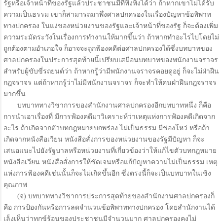
รัฐหรือเจ้าหน้าที่ของรัฐแล้วประชาชนมีที่พึ่งพิงได้ว่า ถ้าหากเขาไม่ได้รับ
ความเป็นธรรม เขาก็สามารถมาพึ่งศาลปกครองในเรื่องปัญหาข้อพิพาท
ทางปกครอง ในแง่ของหน่วยงานของรัฐและเจ้าหน้าที่ของรัฐ ก็จะต้องเพิ่ม
ความระมัดระวังในเรื่องการทำงานให้มากขึ้นว่า ถ้าหากทำอะไรไปโดยไม่
ถูกต้องตามอำเภอใจ ก็อาจจะถูกฟ้องคดีต่อศาลปกครองได้ซึ่งบทบาทของ
ศาลปกครองในประการสุดท้ายนี้เปรียบเสมือนบทบาทของพนักงานจราจร
สำหรับผู้ขับขี่รถยนต์ว่า ถ้าหากรู้ว่ามีพนักงานจราจรคอยดูอยู่ ก็จะไม่ฝ่าฝืน
กฎจราจร แต่ถ้าหากรู้ว่าไม่มีพนักงานจราจร ก็จะทำให้คนฝ่าฝืนกฎจราจร
มากขึ้น
บทบาททางวิชาการของสำนักงานศาลปกครองอีกบทบาทหนึ่ง ก็คือ
การนำเอาเรื่องที่ มีการฟ้องคดีมาวิเคราะห์ว่าเหตุแห่งการฟ้องคดีเกิดจาก
อะไร ถ้าเกิดจากตัวบทกฎหมายบกพร่อง ไม่เป็นธรรม มีช่องโหว่ หรือถ้า
เกิดจากหนังสือเวียน หนังสือสั่งการของหน่วยงานของรัฐมีปัญหา ก็จะ
เสนอแนะไปยังรัฐบาลหรือหน่วยงานที่เกี่ยวข้องว่าให้แก้ไขตัวบทกฎหมาย
หนังสือเวียน หนังสือสั่งการให้ชัดเจนหรือแก้ปัญหาความไม่เป็นธรรม เหตุ
แห่งการฟ้องคดีเช่นนั้นก็จะไม่เกิดขึ้นอีก ซึ่งตรงนี้ก็จะเป็นบทบาทในเชิง
คุณภาพ
(จ) บทบาททางวิชาการประการสุดท้ายของสำนักงานศาลปกครองก็
คือ การป้องกันหรือการลดจำนวนข้อพิพาททางปกครอง โดยสำนักงานได้
เล็งเห็นว่าทุกข์ร้อนของประชาชนมีจำนวนมาก ศาลปกครองคงไม่