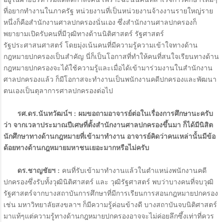
ที่อยากทำงานในภาครัฐ หน่วยงานที่เป็นหน่วยงานจ้างงานรายใหญ่ราย
หนึ่งก็คือสำนักงานศาลปกครองนั่นเอง ซึ่งสำนักงานศาลปกครองก็
พยายามเปิดรับคนที่มีวุฒิทางด้านนิติศาสตร์ รัฐศาสตร์
รัฐประศาสนศาสตร์ โดยมุ่งเน้นคนที่มีความรู้ความเข้าใจทางด้าน
กฎหมายปกครองเป็นสำคัญ นี่ก็เป็นโอกาสที่ทำให้คนที่สนใจเรียนทางด้าน
กฎหมายปกครองจะได้ใช้ความรู้และเมื่อได้เข้ามาร่วมงานในสำนักงาน
ศาลปกครองแล้ว ก็มีโอกาสจะทำงานเป็นพนักงานคดีปกครองและพัฒนา
ตนเองเป็นตุลาการศาลปกครองต่อไป
รศ.ดร.นันทวัฒน์ฯ : ผมขอถามอาจารย์ต่อในเรื่องการศึกษานะครับ
ว่า จากเวลาประมาณปีเศษที่ตั้งสำนักงานศาลปกครองขึ้นมา ก็ได้มีนิสิต
นักศึกษาทางด้านกฎหมายที่เข้ามาทำงาน อาจารย์คิดว่าคนเหล่านั้นมีข้อ
ด้อยทางด้านกฎหมายมหาชนเยอะมากหรือไม่ครับ
ดร.ชาญชัยฯ :
คนที่รับเข้ามาทำงานแล้วในตำแหน่งพนักงานคดี
ปกครองซึ่งรับทั้งวุฒินิติศาสตร์ และ วุฒิรัฐศาสตร์ พบว่าบางคนที่จบวุฒิ
รัฐศาสตร์จากบางสถาบันการศึกษาที่มีการเรียนการสอนกฎหมายปกครอง
เช่น มหาวิทยาลัยสงขลาฯ ก็มีความรู้ค่อนข้างดี บางสถาบันจบนิติศาสตร์
มาแท้ๆแต่ความรู้ทางด้านกฎหมายปกครองอาจจะไม่ค่อยลึกซึ้งเท่าที่ควร