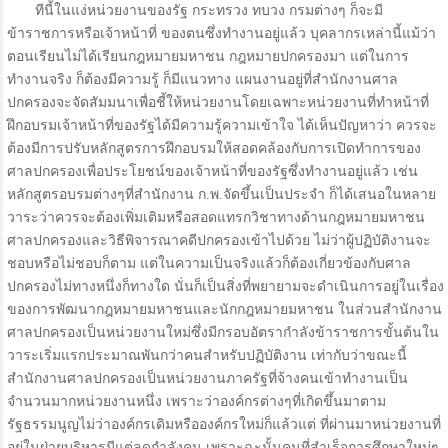
ทีนี้ในแง่หน่วยงานของรัฐ กระทรวง ทบวง กรมต่างๆ ก็จะมี
ข้าราชการหรือเจ้าหน้าที่ ของตนซึ่งทำงานอยู่แล้ว บุคลากรเหล่านี้แม้ว่า
ตอนเรียนไม่ได้เรียนกฎหมายมหาชน กฎหมายปกครองมา แต่ในการ
ทำงานจริง ก็ต้องมีความรู้ ก็มีแนวทาง แผนงานอยู่ที่สำนักงานศาล
ปกครองจะจัดสัมมนาเพื่อชี้ให้หน่วยงานโดยเฉพาะหน่วยงานที่ทำหน้าที่
ฝึกอบรมเจ้าหน้าที่ของรัฐได้มีความรู้ความเข้าใจ ได้เห็นปัญหาว่า ควรจะ
ต้องมีการปรับหลักสูตรการฝึกอบรมให้สอดคล้องกับการเปิดทำการของ
ศาลปกครองเพื่อประโยชน์ของเจ้าหน้าที่ของรัฐซึ่งทำงานอยู่แล้ว เช่น
หลักสูตรอบรมต่างๆที่สำนักงาน ก.พ.จัดขึ้นเป็นประจำ ก็ได้เสนอในหลาย
วาระว่าควรจะต้องเพิ่มเติมหรือสอดแทรกวิชาทางด้านกฎหมายมหาชน
ศาลปกครองและวิธีพิจารณาคดีปกครองเข้าไปด้วย ไม่ว่าผู้ปฏิบัติงานจะ
ชอบหรือไม่ชอบก็ตาม แต่ในความเป็นจริงแล้วก็ต้องเกี่ยวข้องกับศาล
ปกครองไม่ทางหนึ่งก็ทางใด นั่นก็เป็นสิ่งที่พยายามจะดำเนินการอยู่ในเรื่อง
ของการพัฒนากฎหมายมหาชนและนักกฎหมายมหาชน ในส่วนสำนักงาน
ศาลปกครองเป็นหน่วยงานใหม่ซึ่งมีกรอบอัตรากำลังข้าราชการขั้นต้นใน
วาระเริ่มแรกประมาณพันกว่าคนสำหรับปฏิบัติงาน เท่ากับว่าขณะนี้
สำนักงานศาลปกครองเป็นหน่วยงานภาครัฐที่จ้างคนเข้าทำงานเป็น
จำนวนมากหน่วยงานหนึ่ง เพราะว่าองค์กรต่างๆที่เกิดขึ้นมาตาม
รัฐธรรมนูญไม่ว่าองค์กรเดิมหรือองค์กรใหม่ก็แล้วแต่ ที่ผ่านมาหน่วยงานที่
อยู่ในฝ่ายบริหารมีแต่ลดกำลังคน เพราะฉะนั้นคนที่สำเร็จการศึกษาใหม่ๆ