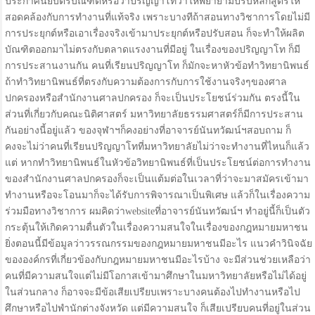
ประกาศนียบัตรบัณฑิตหรือว่าปริญญาโทว่าให้พยายามปรับหลักสูตรให้
สอดคล้องกับการทำงานที่แท้จริง เพราะบางทีถ้าสอนทางวิชาการโดยไม่มี
การประยุกต์หรือเอาเรื่องจริงเข้ามาประยุกต์หรือปรับสอน ก็จะทำให้ผลิต
บัณฑิตออกมาไม่ตรงกับตลาดแรงงานที่มีอยู่ ในเรื่องของปริญญาโท ก็มี
การประสานงานกัน คนที่เรียนปริญญาโท ก็มักจะหาหัวข้อทำวิทยานิพนธ์
ถ้าทำวิทยานิพนธ์ที่ตรงกับความต้องการกับการใช้งานจริงๆของศาล
ปกครองหรือสำนักงานศาลปกครอง ก็จะเป็นประโยชน์ร่วมกัน ตรงนี้ใน
ส่วนที่เกี่ยวกับคณะนิติศาสตร์ มหาวิทยาลัยธรรมศาสตร์ก็มีการประสาน
กันอย่างนี้อยู่แล้ว ของจุฬาฯก็คงอย่างที่อาจารย์นันทวัฒน์ฯสอบถาม ก็
คงจะไม่ว่าคนที่เรียนปริญญาโทที่มหาวิทยาลัยไม่ว่าจะทำงานที่ไหนก็แล้ว
แต่ หากทำวิทยานิพนธ์ในหัวข้อวิทยานิพนธ์ที่เป็นประโยชน์ต่อการทำงาน
ของสำนักงานศาลปกครองก็จะเป็นแต้มต่อในเวลาที่ว่าจะมาสมัครเข้ามา
ทำงานหรือจะโอนมาก็จะได้รับการพิจารณาเป็นพิเศษ แล้วก็ในเรื่องความ
ร่วมมือทางวิชาการ ผมคิดว่าwebsiteที่อาจารย์นันทวัฒน์ฯ ทำอยู่นี้ก็เป็นตัว
กระตุ้นให้เกิดความตื่นตัวในเรื่องความสนใจในเรื่องของกฎหมายมหาชน
ยิ่งตอนนี้มีข้อมูลว่าวรรณกรรมของกฎหมายมหาชนมีอะไร แนวคำวินิจฉัย
ขององค์กรที่เกี่ยวข้องกับกฎหมายมหาชนมีอะไรบ้าง จะมีส่วนช่วยเหลือว่า
คนที่มีความสนใจแต่ไม่มีโอกาสเข้ามาศึกษาในมหาวิทยาลัยหรือไม่ได้อยู่
ในส่วนกลาง ก็อาจจะมีข้อเสียเปรียบเพราะบางคนต้องไปทำงานหรือไป
ศึกษาหรือไปพำนักต่างจังหวัด แต่มีความสนใจ ก็เสียเปรียบคนที่อยู่ในส่วน