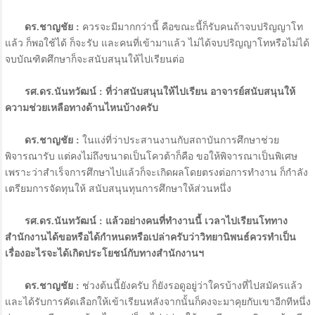
ดร.ชาญชัย :
ควรจะมีมากกว่านี้ คือขณะนี้ก็รับคนถ้าจบปริญญาโท
แล้ว ก็พอใช้ได้ ก็จะรับ และคนที่เข้ามาแล้ว ไม่ได้จบปริญญาโทหรือไม่ได้
จบบัณฑิตศึกษาก็จะสนับสนุนให้ไปเรียนต่อ
รศ.ดร.นันทวัฒน์ : ที่ว่าสนับสนุนให้ไปเรียน อาจารย์สนับสนุนให้
ความช่วยเหลือทางด้านไหนบ้างครับ
ดร.ชาญชัย :
ในแง่ที่ว่าประสานงานกับสถาบันการศึกษาช่วย
พิจารณารับ แต่คงไม่ถึงขนาดเป็นโควต้าก็คือ ขอให้พิจารณาเป็นพิเศษ
เพราะว่าสำเร็จการศึกษาไปแล้วก็จะเกิดผลโดยตรงต่อการทำงาน ก็กำลัง
เตรียมการจัดทุนให้ สนับสนุนทุนการศึกษาให้ส่วนหนึ่ง
รศ.ดร.นันทวัฒน์ : แล้วอย่างคนที่ทำงานนี้ เวลาไปเรียนโททาง
สำนักงานได้ขอหรือได้กำหนดหรือเปล่าครับว่าวิทยานิพนธ์ควรทำเป็น
เรื่องอะไรจะได้เกิดประโยชน์กับทางสำนักงานฯ
ดร.ชาญชัย :
ช่วงต้นนี้ยังครับ ก็ยังรอดูอยู่ว่าใครบ้างที่ไปสมัครแล้ว
และได้รับการคัดเลือกให้เข้าเรียนหลังจากนั้นก็คงจะมาคุยกับเขาอีกทีหนึ่ง