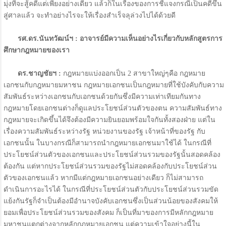
มุ่งที่จะสู้คดีแต่เพียงอย่างเดียว แล้วก็ในเรื่องของการชี้แจงกรณีเป็นคดีขึ้น
สู่ศาลแล้ว จะทำอย่างไรจะให้เรื่องสำเร็จลุล่วงไปได้ด้วยดี
รศ.ดร.นันทวัฒน์ฯ : อาจารย์มีความเห็นอย่างไรเกี่ยวกับหลักสูตรการ
ศึกษากฎหมายของเรา
ดร.ชาญชัยฯ :
กฎหมายแบ่งออกเป็น 2 สาขาใหญ่ๆคือ กฎหมาย
เอกชนกับกฎหมายมหาชน กฎหมายเอกชนเป็นกฎหมายที่ใช้บังคับกับความ
สัมพันธ์ระหว่างเอกชนกับเอกชนด้วยกันซึ่งมีความเท่าเทียมกันทาง
กฎหมายโดยเอกชนต่างก็ดูแลประโยชน์ส่วนตัวของตน ความสัมพันธ์ทาง
กฎหมายจะเกิดขึ้นได้จึงต้องมีความยินยอมพร้อมใจกันทั้งสองฝ่าย แต่ใน
เรื่องความสัมพันธ์ระหว่างรัฐ หน่วยงานของรัฐ เจ้าหน้าที่ของรัฐ กับ
เอกชนนั้น ในบางกรณีก็สามารถนำกฎหมายเอกชนมาใช้ได้ ในกรณีที่
ประโยชน์ส่วนตัวของเอกชนและประโยชน์ส่วนรวมของรัฐนั้นสอดคล้อง
ต้องกัน แต่หากประโยชน์ส่วนรวมของรัฐไม่สอดคล้องกับประโยชน์ส่วน
ตัวของเอกชนแล้ว หากมีแต่กฎหมายเอกชนอย่างเดียว ก็ไม่สามารถ
ดำเนินการอะไรได้ ในกรณีที่ประโยชน์ส่วนตัวกับประโยชน์ส่วนรวมขัด
แย้งกันรัฐก็จำเป็นต้องมีอำนาจบังคับเอกชนซึ่งเป็นส่วนน้อยของสังคมให้
ยอมเพื่อประโยชน์ส่วนรวมของสังคม ก็เป็นที่มาของการมีหลักกฎหมาย
มหาชนแตกต่างจากหลักกฎหมายเอกชน แต่ความเข้าใจอย่างนี้ใน