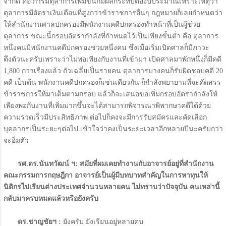
จำกัด คือ การมีตุลาการเพิ่มขึ้นก็มีผลกระทบต่องบประมาณเพราะเหตุว่า
ตุลาการมีอัตราเงินเดือนที่สูงกว่าข้าราชการอื่นๆ กฎหมายก็เลยกำหนดว่า
ให้สำนักงานศาลปกครองมีพนักงานคดีปกครองทำหน้าที่เป็นผู้ช่วย
ตุลาการ ขณะนี้กรอบอัตรากำลังที่กำหนดไว้เป็นเพียงขั้นต่ำ คือ ตุลาการ
หนึ่งคนมีพนักงานคดีปกครองช่วยหนึ่งคน ซึ่งเมื่อเริ่มเปิดศาลก็มีภาวะ
ตึงตัวนะครับเพราะว่าไม่พอเพียงกับงานที่เข้ามา เปิดศาลมาพักหนึ่งก็มีคดี
1,800 กว่าเรื่องแล้ว ถัวเฉลี่ยเป็นรายคน ตุลาการบางคนก็รับผิดชอบคดี 20
คดี เป็นต้น พนักงานคดีปกครองก็เช่นเดียวกัน ก็กำลังพยายามที่จะคัดสรร
ข้าราชการให้มาเต็มตามกรอบ แล้วก็จะเสนอขอเพิ่มกรอบอัตรากำลังให้
เพียงพอกับงานที่เพิ่มมากขึ้นจะได้สามารถพิจารณาพิพากษาคดีได้ด้วย
ความรวดเร็วมีประสิทธิภาพ ต่อไปก็คงจะมีการรับสมัครและคัดเลือก
บุคลากรเป็นระยะๆต่อไป เข้าใจว่าคงเป็นระยะเวลาอีกหลายปีนะครับกว่า
จะอิ่มตัว
รศ.ดร.นันทวัฒน์ ฯ: สมัยที่ผมเคยทำงานกับอาจารย์อยู่ที่สำนักงาน
คณะกรรมการกฤษฎีกา อาจารย์เป็นผู้มีบทบาทสำคัญในการหาทุนให้
นิติกรไปเรียนต่างประเทศจำนวนหลายคน ไม่ทราบว่าปัจจุบัน คนเหล่านี้
กลับมาครบหมดแล้วหรือยังครับ
ดร.ชาญชัยฯ :
ยังครับ ยังเรียนอยู่หลายคน