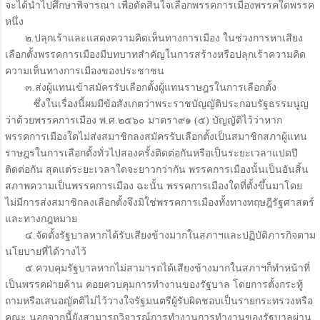
จะได้นำไปศึกษาพิจารณา เพื่อตัดสินใจเลือกพรรคการเมืองพรรคใดพรรค
หนึ่ง
๒.ปลุกเร้าและแสดงความคิดเห็นทางการเมือง ในช่วงการหาเสียง
เลือกตั้งพรรคการเมืองมีบทบาทสำคัญในการสร้างหรือปลุกเร้าความคิด
ความเห็นทางการเมืองของประชาชน
๓.ส่งผู้แทนเข้าสมัครรับเลือกตั้งผู้แทนราษฎรในการเลือกตั้ง
ซึ่งในเรื่องนี้ผมมีข้อสังเกตว่าพระราชบัญญัติประกอบรัฐธรรมนูญ
ว่าด้วยพรรคการเมือง พ.ศ.๒๕๖๐ มาตรา๙๑ (๕) บัญญัติไว้ว่าหาก
พรรคการเมืองใดไม่ส่งสมาชิกลงสมัครรับเลือกตั้งเป็นสมาชิกสภาผู้แทน
ราษฎรในการเลือกตั้งทั่วไปสองครั้งติดต่อกันหรือเป็นระยะเวลาแปดปี
ติดต่อกัน สุดแต่ระยะเวลาใดจะยาวกว่ากัน พรรคการเมืองนั้นเป็นอันสิ้น
สภาพความเป็นพรรคการเมือง ฉะนั้น พรรคการเมืองใดที่ตั้งขึ้นมาโดย
ไม่มีการส่งสมาชิกลงเลือกตั้งจึงมิใช่พรรคการเมืองทั้งทางทฤษฎีรัฐศาสตร์
และทางกฎหมาย
๔.จัดตั้งรัฐบาลหากได้รับเสียงข้างมากในสภาฯและปฏิบัติภารกิจตาม
นโยบายที่ได้วางไว้
๕.ควบคุมรัฐบาลหากไม่สามารถได้เสียงข้างมากในสภาฯก็ทำหน้าที่
เป็นพรรคฝ่ายค้าน คอยควบคุมการทำงานของรัฐบาล โดยการตั้งกระทู้
ถามหรือเสนอญัตติไม่ไว้วางใจรัฐมนตรีผู้รับผิดชอบเป็นรายกระทรวงหรือ
คณะ นอกจากนี้ยังสามารถวิจารณ์การทำงานการทำงานของรัฐบาลผ่าน