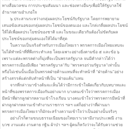
ทางสื่อมวลชน การประชุมสัมมนา และช่องทางอื่นๆเพื่อมิให้รัฐบาลใช้
อำนาจตามอำเภอใจ
๖.ประสานระหว่างกลุ่มผลประโยชน์กับรัฐบาล โดยการพยายาม
เสนอข้อเสนอของกลุ่มผลประโยชน์ของตนเอง และไกล่เกลี่ยผลประโยชน์
ให้ได้เพื่อผลประโยชน์ของชาติ และในขณะเดียวกันต้องไม่ขัดกับผล
ประโยชน์ของกลุ่มตนเองให้ได้มาที่สุด
ในความเป็นจริงสำหรับการเมืองไทยเรา พรรคการเมืองไทยแทบจะ
ไม่ได้ทำหน้าที่ที่พึงกระทำเลย โดยเฉพาะอย่างยิ่งตามข้อ ๕ และข้อ ๖
เพราะแต่ละพรรคต่างก็มุ่งที่จะเป็นพรรครัฐบาล จนมีคำกล่าวได้ว่า
พรรคการเมืองมีเพียง “พรรครัฐบาล”กับ “พรรครอร่วมรัฐบาล”เท่านั้น
หรือไม่เช่นนั้นเมื่อเป็นพรรคฝ่ายค้านแทนที่จะทำหน้าที่ “ฝ่ายค้าน”อย่าง
สร้างสรรค์แต่กลับทำหน้าที่เป็น “ฝ่ายแค้น”แทน
จากที่กล่าวมาข้างต้นจะเห็นได้ว่ามีการเข้าใจผิดเกี่ยวกับบทบาทและ
หน้าที่ของพรรคการเมืองกันอย่างมาก บางคนเข้าใจว่าพรรคการเมือง
มีหน้าที่ฝากลูกฝากหลานเข้าโรงเรียน บางคนเข้าใจว่าพรรคการมีหน้าที่
ฝากลูกฝากหลานเข้าทำงานราชการ ฯลฯ แต่ก็อย่างว่าที่ผ่านมา
พรรคการเมืองไทยเราก็มักจะสร้างความเข้าใจว่าเป็นอย่างนั้นจริงๆ
อย่างไรก็ตามขนบธรรมเนียมของไทยเราเวลามีงานประเพณี งาน
บวช งานแต่ง งานตาย กฐิน ผ้าป่า ฯลฯ ผู้คนก็หวังว่าจะได้รับความช่วย