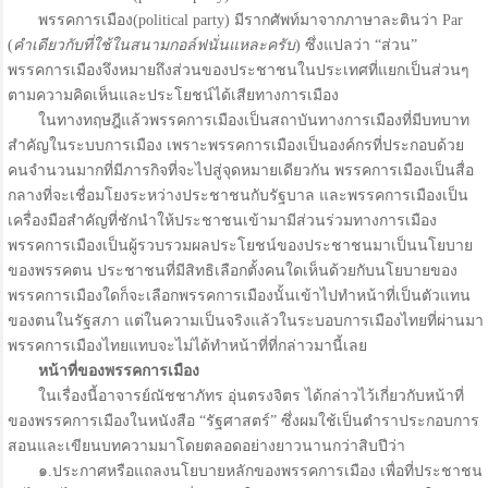
พรรคการเมือง(political party) มีรากศัพท์มาจากภาษาละตินว่า Par
(
คำเดียวกับที่ใช้ในสนามกอล์ฟนั่นแหละครับ
) ซึ่งแปลว่า “ส่วน”
พรรคการเมืองจึงหมายถึงส่วนของประชาชนในประเทศที่แยกเป็นส่วนๆ
ตามความคิดเห็นและประโยชน์ได้เสียทางการเมือง
ในทางทฤษฎีแล้วพรรคการเมืองเป็นสถาบันทางการเมืองที่มีบทบาท
สำคัญในระบบการเมือง เพราะพรรคการเมืองเป็นองค์กรที่ประกอบด้วย
คนจำนวนมากที่มีภารกิจที่จะไปสู่จุดหมายเดียวกัน พรรคการเมืองเป็นสื่อ
กลางที่จะเชื่อมโยงระหว่างประชาชนกับรัฐบาล และพรรคการเมืองเป็น
เครื่องมือสำคัญที่ชักนำให้ประชาชนเข้ามามีส่วนร่วมทางการเมือง
พรรคการเมืองเป็นผู้รวบรวมผลประโยชน์ของประชาชนมาเป็นนโยบาย
ของพรรคตน ประชาชนที่มีสิทธิเลือกตั้งคนใดเห็นด้วยกับนโยบายของ
พรรคการเมืองใดก็จะเลือกพรรคการเมืองนั้นเข้าไปทำหน้าที่เป็นตัวแทน
ของตนในรัฐสภา แต่ในความเป็นจริงแล้วในระบอบการเมืองไทยที่ผ่านมา
พรรคการเมืองไทยแทบจะไม่ได้ทำหน้าที่ที่กล่าวมานี้เลย
หน้าที่ของพรรคการเมือง
ในเรื่องนี้อาจารย์ณัชชาภัทร อุ่นตรงจิตร ได้กล่าวไว้เกี่ยวกับหน้าที่
ของพรรคการเมืองในหนังสือ “รัฐศาสตร์” ซึ่งผมใช้เป็นตำราประกอบการ
สอนและเขียนบทความมาโดยตลอดอย่างยาวนานกว่าสิบปีว่า
๑.ประกาศหรือแถลงนโยบายหลักของพรรคการเมือง เพื่อที่ประชาชน