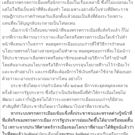
เหลือจากพรรคการเมืองหรือนักการเมืองในเรื่องเหล่านี้ ซึ่งก็ไม่แปลกอะไร
แต่ไม่ใช่ถือเป็นหน้าที่ที่จะต้องทำ โดยเฉพาะอย่างยิ่งในช่วงที่มีพระราช
กฤษฎีกาประกาศกำหนดวันเลือกตั้งแล้วย่อมเป็นสิ่งที่ต้องระวังเพราะ
แทนที่จะได้บุญกลับจะกลายเป็นโทษแทน
เมื่อเราเข้าใจถึงบทบาทหน้าที่ของพรรคการเมืองที่แท้จริงแล้ว ก็ไม่
ยากที่เราจะพิจารณาว่าเราจะเลือกใครหรือพรรคการเมืองใดเข้าไปทำ
หน้าที่แทนเราในสภาฯ หมดยุคการเมืองแบบเก่าๆที่ใช้วิธีการกำหนด
นโยบายพรรคไว้อย่างสวยหรูแต่ไม่ทำตาม หมดยุคของการที่จะโน้มน้าว
ให้ประชาชนมาเลือกพรรคหรือสมาชิกของตนด้วยวิธีการใส่ร้ายป้ายสี
โดยหันมาเสนอนโยบายหรือวิธีการที่จะบรรลุนโยบายที่วางไว้ว่ามีอะไร
และจะทำอย่างไร และกรณีที่จะต้องมีการใช้เงินหรือค่าใช้จ่าย ก็ต้องบอก
ด้วยว่าจะเอางบประมาณมาจากไหน อย่างไร
ประชาธิปไตยเราก่อกำเนิดมาตั้ง ๒๔๗๕ มีการสะดุดหยุดลงหลาย
ครั้งด้วยการรัฐประหาร ซึ่งถือว่าเป็นปัจจัยหนึ่งที่ทำให้การเมืองไทยไม่
พัฒนา แต่เราก็ปฏิเสธไม่ได้ว่าระบบพรรคการเมืองแบบเก่าๆก็มีส่วน
สำคัญที่ทำให้ประชาธิปไตยเราไม่พัฒนาไปเท่าที่ควรเช่นกัน
หากระบบพรรคการเมืองเข้มแข็งทั้งประชาชนและพรรคต่างรู้หน้าที่
ที่แท้จริงของพรรคการเมือง การรัฐประหารย่อมเกิดขึ้นได้ยากหรือหมดสิ้น
ไป เพราะจากประวัติศาสตร์การเมืองของโลกเราที่ผ่านมาได้พิสูจน์แล้วว่า
ในที่สุดแล้ว
ballots(
บัตรเลือกตั้ง
)จะชนะ
bullets(
กระสุนปืนหรือการยึด