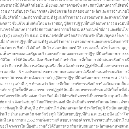
รือเกษตรกรที่มีที่ดินเล็กน้อยไม่เพียงพอแก่การครองชีพ และสถาบันเกษตรกรได้เช่าซื้
รม การปรับปรุงทรัพยากรและปัจจัยการผลิต ตลอดจนการผลิตและการจำหน่ายให้เก
์ เลี้ยงสัตว์น้ำ และกิจการอื่นตามที่รัฐมนตรีว่าการกระทรวงเกษตรและสหกรณ์ก
่าว ซึ่งแก้ไขเพิ่มเติมโดยพระราชบัญญัติการปฏิรูปที่ดินเพื่อเกษตรกรรม (ฉบับที่3
ป.ก.มีอำนาจจัดให้เกษตรกรหรือสถาบันเกษตรกรรมได้ตามหลักเกณฑ์ วิธีการและเงื่อน
 (2) และ(3) ให้ ส.ป.ก. มีอำนาจจัดที่ดินหรืออสังหาริมทรัพย์ให้แก่บุคคลใดเช่า เช่
ี่ยวเนื่องกับการปฏิรูปที่ดินตามที่รัฐมนตรีว่าการกระทรวงเกษตรและสหกรณ์ประกา
นสมควร ซึ่งต้องไม่เกินห้าสิบไร่ ส่วนหลักเกณฑ์ วิธีการ และเงื่อนไข ในการอนุญาต
เห็นชอบของคณะรัฐมนตรี และระเบียบคณะกรรมการปฏิรูปที่ดินเพื่อเกษตรกรรรม
ิในการใช้ที่ดินหรืออสังหาริมทรัพย์สำหรับกิจการที่เป็นการสนับสนุนหรือเกี่ยวเนื่
่า กิจการที่เป็นการสนับสนุนหรือเกี่ยวเนื่องกับการปฏิรูปที่ดินเพื่อเกษตรกรรรมต
ละข้อ 1.5 ของประกาศกระทรวงเกษตรและสหกรณ์เรื่องกำหนดกำหนดกิจการอื่น
ามาตรา 30 วรรคห้า แห่งพระราชบัญญัติการปฏิรูปที่ดินเพื่อเกษตรกรรรม พ.ศ. 2518 แ
พ.ศ. 2532 (ฉบับที่ 2) ฯ กำหนดว่า กิจการที่เป็นการบริการหรือเกี่ยวข้องกับความเป็
ต้องอยู่ในพื้นที่ที่คณะกรรมการปฏิรูปที่ดินเพื่อเกษตรกรรมกำหนดให้เป็นพื้นที่เพื
การจัดการที่ดินหรืออสังหาริมทรัพย์เพื่อใช้สำหรับกิจการที่เป็นการสนับสนุนหรือเกี่ย
 ต่อ ส.ป.ก.จังหวัดชัยภูมิ โดยมีวัตถุประสงค์เพื่อดำเนินกิจการกังหันลมผลิตและจำ
้งอยู่ในพื้นที่หมู่ที่ 2 ตำบลบ้านไร่ อำเภอเทพสถิต จังหวัดชัยภูมิ ซึ่งเป็นเขตปฏ
่ อำเภอเทพสถิต จังหวัดชัยภูมิ ให้เป็นเขตปฏิรูปที่ดิน พ.ศ. 2542 อนึ่ง แม้ว่าโค
วันที่ 19 มกราคม 2552 รวมทั้งความเห็นชอบจากองค์การบริหารส่วนตำบลบ้านไร่เมื่
ของโครงการในเบื้องต้น รวมถึงได้รับการส่งเสริมสนับสนุนการผลิตพลังงานทดแทน