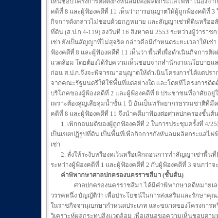
เห็นชอบโครงการติดตั้งกังหันลมเพื่อผลิตกระแสไฟฟ้า เนื่องจากเป
คดีที่ 8 และผู้ฟ้องคดีที่ 11 เห็นว่าการอนุญาตให้ผู้ถูกฟ้องคดีท
กิจการดังกล่าวไม่ชอบด้วยกฎหมาย และสัญญาเช่าที่ดินหรืออสังห
ที่ดิน (ส.ป.ก.4-119) ลงวันที่ 16 สิงหาคม 2553 ระหว่างผู้ว่าราชกา
เช่า ยังเป็นสัญญาที่ไม่สุจริต กล่าวคือมีกำหนดระยะเวลาให้เช่า 2
ฟ้องคดีที่ 8 และผู้ฟ้องคดีที่ 11 เห็นว่า พื้นที่เพื่อดำเนินกิจการ
แวดล้อม โดยต้องได้รับความเห็นชอบจากสำนักงานนโยบายและ
ก่อน ส.ป.ก.จึงจะพิจารณาอนุญาตให้ดำเนินโครงการได้แต่ปรา
จากคณะรัฐมนตรีให้ใช้พื้นที่แต่อย่างใด และโดยที่โครงการต
บริโภคของผู้ฟ้องคดีที่ 2 และผู้ฟ้องคดีที่ 8 ประชาชนที่อาศัยอย
เพราะต้องสูญเสียลุ่มน้ำชั้น 1 บี อันเป็นทรัพยากรธรรมชาติที่
คดีที่ 8 และผู้ฟ้องคดีที่ 11 จึงนำคดีมาฟ้องต่อศาลปกครองชั้นต
1. เพิกถอนมติของผู้ถูกฟ้องคดีที่ 2 ในการประชุมครั้งที่ 4/2552
เป็นเขตปฏิรูปที่ดิน เป็นพื้นที่เพื่อกิจการกังหันลมผลิตกระแสไฟฟ้
เช่า
2. สั่งให้ระงับหรืองดเว้นหรือเพิกถอนการทำสัญญาเช่าพื้นที่ติดตั
ระหว่างผู้ฟ้องคดีที่ 1 และผู้ฟ้องคดีที่ 2 กับผู้ฟ้องคดีที่ 3 
คำพิพากษาศาลปกครองนครราชสีมา (ชั้นต้น)
ศาลปกครองนครราชสีมา ได้มีคำพิพากษาคดีหมายเลขแดงที่ 2
วรรคหนึ่ง บัญญัติว่า เพื่อประโยชน์ในการส่งเสริมและรักษ
ในราชกิจจานุเบกษากำหนดประเภท และขนาดของโครงการหรือกิ
วิเคราะห์ผลกระทบสิ่งแวดล้อม เพื่อเสนอขอความเห็นชอบตาม