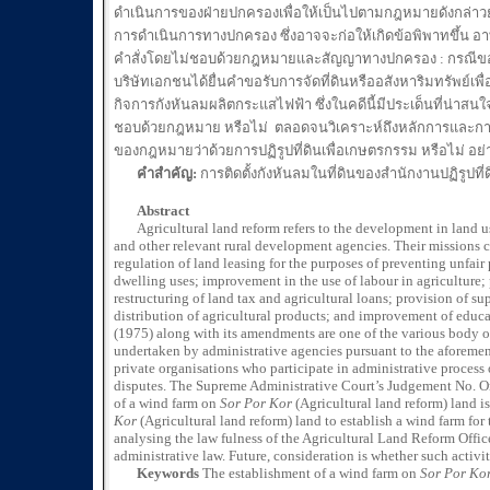
ดำเนินการของฝ่ายปกครองเพื่อให้เป็นไปตามกฎหมายดังกล่าวย่
การดำเนินการทางปกครอง ซึ่งอาจจะก่อให้เกิดข้อพิพาทขึ้น อาทิ
คำสั่งโดยไม่ชอบด้วยกฎหมายและสัญญาทางปกครอง : กรณีขออนุญาต
บริษัทเอกชนได้ยื่นคำขอรับการจัดที่ดินหรืออสังหาริมทรัพย์เพื่
กิจการกังหันลมผลิตกระแสไฟฟ้า ซึ่งในคดีนี้มีประเด็นที่น่าส
ชอบด้วยกฎหมาย หรือไม่ ตลอดจนวิเคราะห์ถึงหลักการและกา
ของกฎหมายว่าด้วยการปฏิรูปที่ดินเพื่อเกษตรกรรม หรือไม่ อย่
คำสำคัญ
:
การติดตั้งกังหันลมในที่ดินของสำนักงานปฏิรูปที
Abstract
Agricultural land reform refers to the development in land usag
and other relevant rural development agencies. Their missions c
regulation of land leasing for the purposes of preventing unfair
dwelling uses; improvement in the use of labour in agriculture
restructuring of land tax and agricultural loans; provision of sup
distribution of agricultural products; and improvement of educa
(1975) along with its amendments are one of the various body of
undertaken by administrative agencies pursuant to the aforement
private organisations who participate in administrative proces
disputes. The Supreme Administrative Court’s Judgement No. Or.
of a wind farm on
Sor Por Kor
(Agricultural land reform) land i
Kor
(Agricultural land reform) land to establish a wind farm for 
analysing the law fulness of the Agricultural Land Reform Office
administrative law. Future, consideration is whether such activit
Keywords
The establishment of a wind farm on
Sor Por Ko