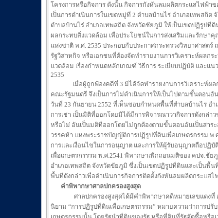
โครงการหรือกิจการ ดังนั้น กิจการกังหันลมผลิตกระแสไฟฟ้าของผู้
เป็นการดำเนินการในเขตหมู่ที่ 2 ตำบลบ้านไร่ อำเภอเทพสถิต จ
ตำบลบ้านไร่ อำเภอเทพสถิต จังหวัดชัยภูมิ ให้เป็นเขตปฏิรูปที่ด
ผลกระทบสิ่งแวดล้อม เพื่อประโยชน์ในการส่งเสริมและรักษาคุ
แห่งชาติ พ.ศ. 2535 ประกอบกับประกาศกระทรวงวิทยาศาสตร์
รัฐวิสาหกิจ หรือเอกชนที่ต้องจัดทำรายงานการวิเคราะห์ผลกระ
แวดล้อม เรื่องกำหนดหลักเกณฑ์ วิธีการ ระเบียบปฏิบัติ และแ
2535
เมื่อผู้ถูกฟ้องคดีที่ 3 มิได้จัดทำรายงานการวิเคราะห์ผลกร
คณะรัฐมนตรี จึงเป็นการไม่ดำเนินการให้เป็นไปตามขั้นตอนอัน
วันที่ 23 กันยายน 2552 ที่เห็นชอบกำหนดพื้นที่ตำบลบ้านไร่ อำเภ
การเช่า เป็นมิติที่ออกโดยมิได้มีการพิจารณาว่ากิจการดังกล่
หรือไม่ อันเป็นมติที่ออกโดยไม่ถูกต้องตามขั้นตอนอันเป็นส
วรรคห้า แห่งพระราชบัญญัติการปฏิรูปที่ดินเพื่อเกษตรกรรม พ.
การและเงื่อนไขในการอนุญาต และการให้ผู้รับอนุญาตถือปฏิบัติใน
เพื่อเกษตรกรรรม พ.ศ.2541 พิพากษาเพิกถอนมติของ คปจ.ชัยภูมิ ใ
อำเภอเทพสถิต จังหวัดขัยภูมิ ซึ่งเป็นเขตปฏิรูปที่ดินและเป็นพื้น
พื้นที่ดังกล่าวเพื่อดำเนินการกิจการติดตั้งกังหันลมผลิตกระแส
คำพิพากษาศาลปกครองสูงสุด
ศาลปกครองสูงสุดได้มีคำพิพากษาคดีหมายเลขแดงที่ อ.
นิยาม “การปฏิรูปที่ดินเพื่อเกษตรกรรม” หมายความว่าการปรับปรุ
เกษตรกรรมนั้น โดยรัฐนำที่ดินของรัฐ หรือที่ดินที่รัฐจัดซื้อหรื