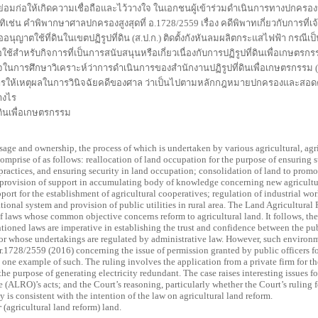
อมก่อให้เกิดความเชื่อถือและไว้วางใจ ในเอกชนผู้เข้าร่วมดำเนินการทางปกครองห
เช่น คำพิพากษาศาลปกครองสูงสุดที่ อ.1728/2559 เรื่อง คดีพิพาทเกี่ยวกับการที่เจ
ใช้ที่ดินในเขตปฏิรูปที่ดิน (ส.ป.ก.) ติดตั้งกังหันลมผลิตกระแสไฟฟ้า กรณีเป็นค
อใช้สำหรับกิจการที่เป็นการสนับสนุนหรือเกี่ยวเนื่องกับการปฏิรูปที่ดินเพื่อเกษตรกร
นใจในการศึกษาวิเคราะห์ว่าการดำเนินการของสำนักงานปฏิรูปที่ดินเพื่อเกษตรกรรม (
รให้เหตุผลในการวินิจฉัยคดีของศาล ว่าเป็นไปตามหลักกฎหมายปกครองและสอด
างไร
่ดินเพื่อเกษตรกรรม
e and ownership, the process of which is undertaken by various agricultural, agric
omprise of as follows: reallocation of land occupation for the purpose of ensuring 
 practices, and ensuring security in land occupation; consolidation of land to promo
; provision of support in accumulating body of knowledge concerning new agricultu
port for the establishment of agricultural cooperatives; regulation of industrial work
tional system and provision of public utilities in rural area. The Land Agricultura
 laws whose common objective concerns reform to agricultural land. It follows, ther
ioned laws are imperative in establishing the trust and confidence between the pub
s or whose undertakings are regulated by administrative law. However, such environ
1728/2559 (2016) concerning the issue of permission granted by public officers fo
s one example of such. The ruling involves the application from a private firm for t
the purpose of generating electricity redundant. The case raises interesting issues fo
 (ALRO)’s acts; and the Court’s reasoning, particularly whether the Court’s ruling 
y is consistent with the intention of the law on agricultural land reform.
r
(agricultural land reform) land.