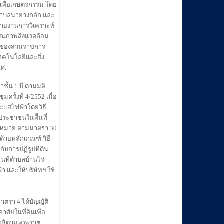
ดินเพื่อเกษตรกรรม โดย
ี่ตำบลนายางกลัก และ
ทำรายงานการวิเคราะห์
ุณภาพสิ่งแวดล้อม
รของส่วนราชการ
ทคโนโลยีและสิ่ง
.ศ.
ั้น 1 บี ตามมติ
ั้งที่ 4/2552 เมื่อ
กระแสไฟฟ้าโดยวิธี
ประชาชนในพื้นที่
ยกฎหมาย ตามมาตรา 30
้วยหลักเกณฑ์ วิธี
ับการปฏิรูปที่ดิน
้นที่ตำบลบ้านไร่
้า และให้บริษัทฯ ใช้
ตรา 4 ได้บัญญัติ
ศัยในที่ดินเพื่อ
นสิทธิตามพระราช