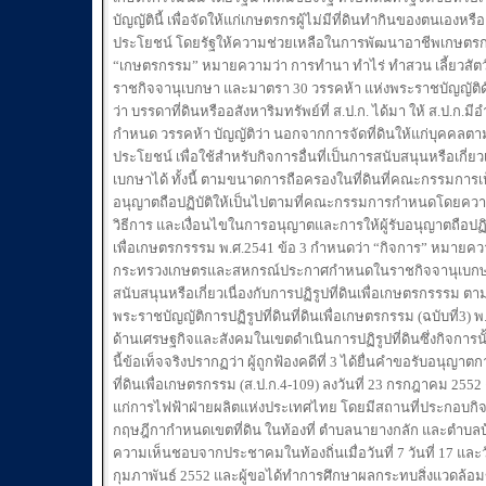
บัญญัตินี้ เพื่อจัดให้แก่เกษตรกรผู้ไม่มีที่ดินทำกินของตนเองห
ประโยชน์ โดยรัฐให้ความช่วยเหลือในการพัฒนาอาชีพเกษตรกร
“เกษตรกรรม” หมายความว่า การทำนา ทำไร่ ทำสวน เลี้ยวสัตว
ราชกิจจานุเบกษา และมาตรา 30 วรรคห้า แห่งพระราชบัญญัติดังกล
ว่า บรรดาที่ดินหรืออสังหาริมทรัพย์ที่ ส.ป.ก. ได้มา ให้ ส.
กำหนด วรรคห้า บัญญัติว่า นอกจากการจัดที่ดินให้แก่บุคคลตาม (1)
ประโยชน์ เพื่อใช้สำหรับกิจการอื่นที่เป็นการสนับสนุนหรือเก
เบกษาได้ ทั้งนี้ ตามขนาดการถือครองในที่ดินที่คณะกรรมการเห็
อนุญาตถือปฏิบัติให้เป็นไปตามที่คณะกรรมการกำหนดโดยความ
วิธีการ และเงื่อนไขในการอนุญาตและการให้ผู้รับอนุญาตถือปฏิบัต
เพื่อเกษตรกรรรม พ.ศ.2541 ข้อ 3 กำหนดว่า “กิจการ” หมายความว
กระทรวงเกษตรและสหกรณ์ประกาศกำหนดในราชกิจจานุเบกษา แ
สนับสนุนหรือเกี่ยวเนื่องกับการปฏิรูปที่ดินเพื่อเกษตรกรรรม ต
พระราชบัญญัติการปฏิรูปที่ดินที่ดินเพื่อเกษตรกรรม (ฉบับที่3) 
ด้านเศรษฐกิจและสังคมในเขตดำเนินการปฏิรูปที่ดินซึ่งกิจการนั้น
นี้ข้อเท็จจริงปรากฏว่า ผู้ถูกฟ้องคดีที่ 3 ได้ยื่นคำขอรับอนุญาต
ที่ดินเพื่อเกษตรกรรม (ส.ป.ก.4-109) ลงวันที่ 23 กรกฎาคม 2552
แก่การไฟฟ้าฝ่ายผลิตแห่งประเทศไทย โดยมีสถานที่ประกอบกิจการตั
กฤษฎีกากำหนดเขตที่ดิน ในท้องที่ ตำบลนายางกลัก และตำบลบ้านไร
ความเห็นชอบจากประชาคมในท้องถิ่นเมื่อวันที่ 7 วันที่ 17 และ
กุมภาพันธ์ 2552 และผู้ขอได้ทำการศึกษาผลกระทบสิ่งแวดล้อม