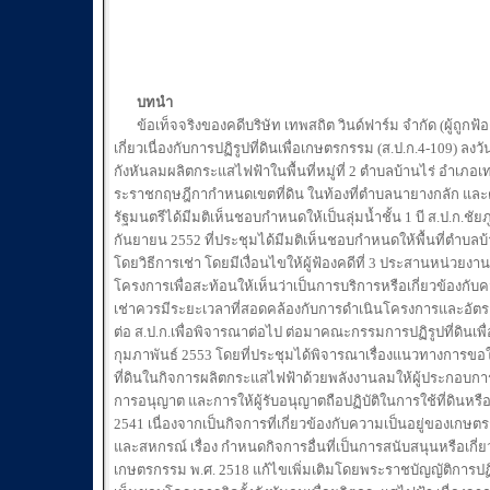
บทนำ
ข้อเท็จจริงของคดีบริษัท เทพสถิต วินด์ฟาร์ม จำกัด (ผู้ถูกฟ้อง
เกี่ยวเนื่องกับการปฏิรูปที่ดินเพื่อเกษตรกรรม (ส.ป.ก.4-109) ลงว
กังหันลมผลิตกระแสไฟฟ้าในพื้นที่หมู่ที่ 2 ตำบลบ้านไร่ อำเภอเท
ระราชกฤษฎีกากำหนดเขตที่ดิน ในท้องที่ตำบลนายางกลัก และตำบลบ
รัฐมนตรีได้มีมติเห็นชอบกำหนดให้เป็นลุ่มน้ำชั้น 1 บี ส.ป.ก.ชัยภูมิ 
กันยายน 2552 ที่ประชุมได้มีมติเห็นชอบกำหนดให้พื้นที่ตำบลบ้าน
โดยวิธีการเช่า โดยมีเงื่อนไขให้ผู้ฟ้องคดีที่ 3 ประสานหน่
โครงการเพื่อสะท้อนให้เห็นว่าเป็นการบริการหรือเกี่ยวข้อง
เช่าควรมีระยะเวลาที่สอดคล้องกับการดำเนินโครงการและอัตราค่
ต่อ ส.ป.ก.เพื่อพิจารณาต่อไป ต่อมาคณะกรรมการปฏิรูปที่ดินเพื่อเก
กุมภาพันธ์ 2553 โดยที่ประชุมได้พิจารณาเรื่องแนวทางการขอใ
ที่ดินในกิจการผลิตกระแสไฟฟ้าด้วยพลังงานลมให้ผู้ประกอบการ
การอนุญาต และการให้ผู้รับอนุญาตถือปฏิบัติในการใช้ที่ดินหรืออ
2541 เนื่องจากเป็นกิจการที่เกี่ยวข้องกับความเป็นอยู่ของ
และสหกรณ์ เรื่อง กำหนดกิจการอื่นที่เป็นการสนับสนุนหรือเกี่ย
เกษตรกรรม พ.ศ. 2518 แก้ไขเพิ่มเติมโดยพระราชบัญญัติการปฏิรูปที