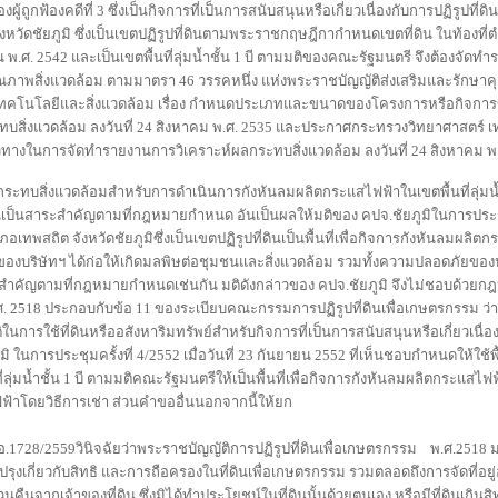
ถูกฟ้องคดีที่ 3 ซึ่งเป็นกิจการที่เป็นการสนับสนุนหรือเกี่ยวเนื่องกับการปฏิรูปที่
ังหวัดชัยภูมิ ซึ่งเป็นเขตปฏิรูปที่ดินตามพระราชกฤษฎีกากำหนดเขตที่ดิน ในท้องท
ิน พ.ศ. 2542 และเป็นเขตพื้นที่ลุ่มน้ำชั้น 1 บี ตามมติของคณะรัฐมนตรี จึงต้องจัด
ณภาพสิ่งแวดล้อม ตามมาตรา 46 วรรคหนึ่ง แห่งพระราชบัญญัติส่งเสริมและรักษาค
 เทคโนโลยีและสิ่งแวดล้อม เรื่อง กำหนดประเภทและขนาดของโครงการหรือกิจกา
ทบสิ่งแวดล้อม ลงวันที่ 24 สิงหาคม พ.ศ. 2535 และประกาศกระทรวงวิทยาศาสตร์ เ
นวทางในการจัดทำรายงานการวิเคราะห์ผลกระทบสิ่งแวดล้อม ลงวันที่ 24 สิงหาคม พ
ะทบสิ่งแวดล้อมสำหรับการดำเนินการกังหันลมผลิตกระแสไฟฟ้าในเขตพื้นที่ลุ่มน้ำช
เป็นสาระสำคัญตามที่กฎหมายกำหนด อันเป็นผลให้มติของ คปจ.ชัยภูมิในการประชุมคร
อเทพสถิต จังหวัดชัยภูมิซึ่งเป็นเขตปฏิรูปที่ดินเป็นพื้นที่เพื่อกิจการกังหันลมผลิต
าวของบริษัทฯ ได้ก่อให้เกิดมลพิษต่อชุมชนและสิ่งแวดล้อม รวมทั้งความปลอดภัยของ
าระสำคัญตามที่กฎหมายกำหนดเช่นกัน มติดังกล่าวของ คปจ.ชัยภูมิ จึงไม่ชอบด้ว
ศ. 2518 ประกอบกับข้อ 11 ของระเบียบคณะกรรมการปฏิรูปที่ดินเพื่อเกษตรกรรม ว่าด
การใช้ที่ดินหรืออสังหาริมทรัพย์สำหรับกิจการที่เป็นการสนับสนุนหรือเกี่ยวเนื่องก
นการประชุมครั้งที่ 4/2552 เมื่อวันที่ 23 กันยายน 2552 ที่เห็นชอบกำหนดให้ใช้พื
ที่ลุ่มน้ำชั้น 1 บี ตามมติคณะรัฐมนตรีให้เป็นพื้นที่เพื่อกิจการกังหันลมผลิตกระแสไฟฟ
ไฟฟ้าโดยวิธีการเช่า ส่วนคำขออื่นนอกจากนี้ให้ยก
1728/2559วินิจฉัยว่าพระราชบัญญัติการปฏิรูปที่ดินเพื่อเกษตรกรรม พ.ศ.2518 มา
งเกี่ยวกับสิทธิ และการถือครองในที่ดินเพื่อเกษตรกรรม รวมตลอดถึงการจัดที่อยู่อา
อเวนคืนจากเจ้าของที่ดิน ซึ่งมิได้ทำประโยชน์ในที่ดินนั้นด้วยตนเอง หรือมีที่ดินเกิ