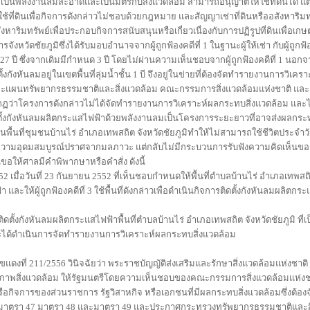
็นพลังงานลมสะอาดและเป็นมิตรกับสิ่งแวดล้อม สามารถอนุญาตให้ใช้ที่ดินได้ แต่ผู้ฟ้
ี่ 3 ใช้ที่ดินเพื่อกิจการดังกล่าวไม่ชอบด้วยกฎหมาย และสัญญาเช่าที่ดินหรืออสังหาริม
าริมทรัพย์เพื่อประกอบกิจการสนับสนุนหรือเกี่ยวเนื่องกับการปฏิรูปที่ดินเพื่อเ
รจังหวัดชัยภูมิซึ่งได้รับมอบอำนาจจากผู้ถูกฟ้องคดีที่ 1 ในฐานะผู้ให้เช่า กับผู้ถูกฟ้อ
7 ปี ซึ่งจากเดิมมีกำหนด 3 ปี โดยไม่ผ่านความเห็นชอบจากผู้ถูกฟ้องคดีที่ 1 นอกจากนี้ผ
ติดตั้งกังหันลมอยู่ในเขตพื้นที่ลุ่มน้ำชั้น 1 บี จึงอยู่ในข่ายที่ต้องจัดทำรายงานการวิเค
แผนทรัพยากรธรรมชาติและสิ่งแวดล้อม คณะกรรมการสิ่งแวดล้อมแห่งชาติ และ
กฏว่าโครงการดังกล่าวไม่ได้จัดทำรายงานการวิเคราะห์ผลกระทบสิ่งแวดล้อม และไ
ิดตั้งกังหันลมผลิตกระแสไฟฟ้าด้วยพลังงานลมเป็นโครงการระยะยาวที่อาจส่งผลกร
ู่ในพื้นที่ชุมชนบ้านไร่ อำเภอเทพสถิต จังหวัดชัยภูมิทำให้ไม่สามารถใช้ชีวิตประจำว
มีความอุดมสมบูรณ์ปราศจากมลภาวะ แต่กลับไม่มีกระบวนการรับฟังความคิดเห็นของผู้ฟ
้นขอให้ศาลมีคำพิพากษาหรือคำสั่ง ดังนี้
 เมื่อวันที่ 23 กันยายน 2552 ที่เห็นชอบกำหนดให้พื้นที่ตำบลบ้านไร่ อำเภอเทพสถิต 
า และให้ผู้ถูกฟ้องคดีที่ 3 ใช้พื้นที่ดังกล่าวเพื่อดำเนินกิจการติดตั้งกังหันลมผลิตก
้งกังหันลมผลิตกระแสไฟฟ้าพื้นที่ตำบลบ้านไร่ อำเภอเทพสถิต จังหวัดชัยภูมิ ที่เป็นพื้
จนกว่าจะได้ดำเนินการจัดทำรายงานการวิเคราะห์ผลกระทบสิ่งแวดล้อม
11/2556 วินิจฉัยว่า พระราชบัญญัติส่งเสริมและรักษาสิ่งแวดล้อมแห่งชาติ 
าคุณภาพสิ่งแวดล้อม ให้รัฐมนตรีโดยความเห็นชอบของคณะกรรมการสิ่งแวดล้อมแห่ง
จการของส่วนราชการ รัฐวิสาหกิจ หรือเอกชนที่มีผลกระทบสิ่งแวดล้อมซึ่งต้อ
มาตรา 47 มาตรา 48 และมาตรา 49 และประกาศกระทรวงทรัพยากรธรรมชาติและสิ่ง