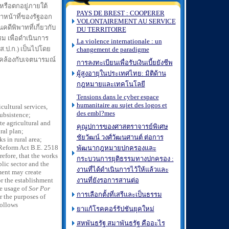
รือตกอยู่ภายใต้
PAYS DE BREST : COOPERER
้าหน้าที่ของรัฐออก
VOLONTAIREMENT AU SERVICE
ดีพิพาทที่เกี่ยวกับ
DU TERRITOIRE
รม เพื่อดำเนินการ
La violence internationale : un
ส.ป.ก.) เป็นไปโดย
changement de paradigme
คล้องกับเจตนารมณ์
การลงทะเบียนเพื่อรับเงินเบี้ยยังชีพ
ผู้สูงอายุในประเทศไทย: มิติด้าน
กฎหมายและเทคโนโลยี
Tensions dans le cyber espace
humanitaire au sujet des logos et
ultural services,
des embl?mes
subsistence;
te agricultural and
คุณูปการของศาสตราจารย์พิเศษ
ral plan;
ชัยวัฒน์ วงศ์วัฒนศานต์ ต่อการ
s in rural area;
l Reform Act B.E. 2518
พัฒนากฎหมายปกครองและ
efore, that the works
กระบวนการยุติธรรมทางปกครอง :
lic sector and the
งานที่ได้ดำเนินการไว้ให้แล้วและ
ment may create
r the establishment
งานที่ยังรอการสานต่อ
he usage of
Sor Por
การเลือกตั้งที่เสรีและเป็นธรรม
r the purposes of
follows
ยาแก้โรคคอร์รัปชันยุคใหม่
สหพันธรัฐ สมาพันธรัฐ คืออะไร