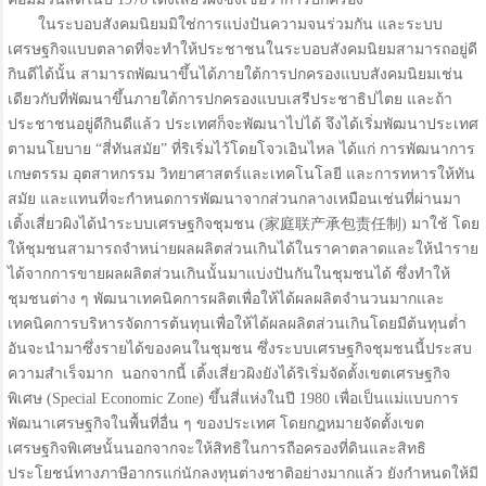
ในระบอบสังคมนิยมมิใช่การแบ่งปันความจนร่วมกัน และระบบ
เศรษฐกิจแบบตลาดที่จะทำให้ประชาชนในระบอบสังคมนิยมสามารถอยู่ดี
กินดีได้นั้น สามารถพัฒนาขึ้นได้ภายใต้การปกครองแบบสังคมนิยมเช่น
เดียวกับที่พัฒนาขึ้นภายใต้การปกครองแบบเสรีประชาธิปไตย และถ้า
ประชาชนอยู่ดีกินดีแล้ว ประเทศก็จะพัฒนาไปได้ จึงได้เริ่มพัฒนาประเทศ
ตามนโยบาย “สี่ทันสมัย” ที่ริเริ่มไว้โดยโจวเอินไหล ได้แก่ การพัฒนาการ
เกษตรรม อุตสาหกรรม วิทยาศาสตร์และเทคโนโลยี และการทหารให้ทัน
สมัย และแทนที่จะกำหนดการพัฒนาจากส่วนกลางเหมือนเช่นที่ผ่านมา
เติ้งเสี่ยวผิงได้นำระบบเศรษฐกิจชุมชน (家庭联产承包责任制) มาใช้ โดย
ให้ชุมชนสามารถจำหน่ายผลผลิตส่วนเกินได้ในราคาตลาดและให้นำราย
ได้จากการขายผลผลิตส่วนเกินนั้นมาแบ่งปันกันในชุมชนได้ ซึ่งทำให้
ชุมชนต่าง ๆ พัฒนาเทคนิคการผลิตเพื่อให้ได้ผลผลิตจำนวนมากและ
เทคนิคการบริหารจัดการต้นทุนเพื่อให้ได้ผลผลิตส่วนเกินโดยมีต้นทุนต่ำ
อันจะนำมาซึ่งรายได้ของคนในชุมชน ซึ่งระบบเศรษฐกิจชุมชนนี้ประสบ
ความสำเร็จมาก นอกจากนี้ เติ้งเสี่ยวผิงยังได้ริเริ่มจัดตั้งเขตเศรษฐกิจ
พิเศษ (Special Economic Zone) ขึ้นสี่แห่งในปี 1980 เพื่อเป็นแม่แบบการ
พัฒนาเศรษฐกิจในพื้นที่อื่น ๆ ของประเทศ โดยกฎหมายจัดตั้งเขต
เศรษฐกิจพิเศษนั้นนอกจากจะให้สิทธิในการถือครองที่ดินและสิทธิ
ประโยชน์ทางภาษีอากรแก่นักลงทุนต่างชาติอย่างมากแล้ว ยังกำหนดให้มี