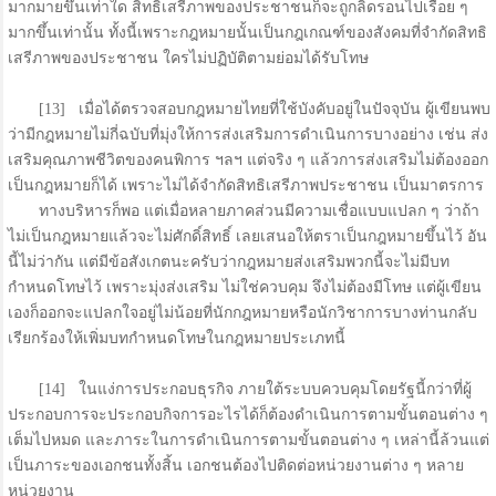
มากมายขึ้นเท่าใด สิทธิเสรีภาพของประชาชนก็จะถูกลิดรอนไปเรื่อย ๆ
มากขึ้นเท่านั้น ทั้งนี้เพราะกฎหมายนั้นเป็นกฎเกณฑ์ของสังคมที่จำกัดสิทธิ
เสรีภาพของประชาชน ใครไม่ปฏิบัติตามย่อมได้รับโทษ
[13] เมื่อได้ตรวจสอบกฎหมายไทยที่ใช้บังคับอยู่ในปัจจุบัน ผู้เขียนพบ
ว่ามีกฎหมายไม่กี่ฉบับที่มุ่งให้การส่งเสริมการดำเนินการบางอย่าง เช่น ส่ง
เสริมคุณภาพชีวิตของคนพิการ ฯลฯ แต่จริง ๆ แล้วการส่งเสริมไม่ต้องออก
เป็นกฎหมายก็ได้ เพราะไม่ได้จำกัดสิทธิเสรีภาพประชาชน เป็นมาตรการ
ทางบริหารก็พอ แต่เมื่อหลายภาคส่วนมีความเชื่อแบบแปลก ๆ ว่าถ้า
ไม่เป็นกฎหมายแล้วจะไม่ศักดิ์สิทธิ์ เลยเสนอให้ตราเป็นกฎหมายขึ้นไว้ อัน
นี้ไม่ว่ากัน แต่มีข้อสังเกตนะครับว่ากฎหมายส่งเสริมพวกนี้จะไม่มีบท
กำหนดโทษไว้ เพราะมุ่งส่งเสริม ไม่ใช่ควบคุม จึงไม่ต้องมีโทษ แต่ผู้เขียน
เองก็ออกจะแปลกใจอยู่ไม่น้อยที่นักกฎหมายหรือนักวิชาการบางท่านกลับ
เรียกร้องให้เพิ่มบทกำหนดโทษในกฎหมายประเภทนี้
[14] ในแง่การประกอบธุรกิจ ภายใต้ระบบควบคุมโดยรัฐนี้กว่าที่ผู้
ประกอบการจะประกอบกิจการอะไรได้ก็ต้องดำเนินการตามขั้นตอนต่าง ๆ
เต็มไปหมด และภาระในการดำเนินการตามขั้นตอนต่าง ๆ เหล่านี้ล้วนแต่
เป็นภาระของเอกชนทั้งสิ้น เอกชนต้องไปติดต่อหน่วยงานต่าง ๆ หลาย
หน่วยงาน