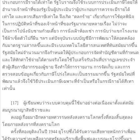
ประกอบการมีรายได้เท่าใด รัฐโบราณจึงใช้ระบบการประเมินภาษีโดยให้
อำนาจเจ้าหน้าที่ของรัฐเป็นผู้ประเมินว่าผู้ประกอบการควรจะมีรายได้
เท่าใด และควรเสียภาษีเท่าใด จึงเกิด “ตลกร้าย” เกี่ยวกับการใช้ดุลพินิจ
ในการปฏิบัติหน้าที่ของเจ้าหน้าที่ของรัฐมากมายหลายเรื่อง ไม่ว่าจะ
เป็นการไปนั่งนับชามก๋วยเตี๋ยว การนั่งเฝ้าห้องเช่า การนับว่าแขกโรงแรม
ใช้ผ้าเช็ดตัวไปกี่ผืน ฯลฯ แต่ปัจจุบันระบบบัญชีมีการพัฒนาให้สอดคล้อง
กับมาตรฐานสากลขึ้นและมีระบบเทคโนโลยีสารสนเทศที่ทันสมัยมากขึ้น
รัฐสมัยใหม่จำนวนมากจึงกำหนดให้ผู้ประกอบการจัดทำบัญชีตามที่กำหนด
และให้หักค่าใช้จ่ายได้ตามจริงโดยใช้ใบเสร็จรับเงินที่ปรากฏเลขประจำ
ตัวผู้เสียภาษีอากรของผู้ขาย จึงทำให้การรายงาน การจัดเก็บ และการ
ตรวจสอบข้อมูลเกี่ยวกับภาษีโปร่งใสและเป็นธรรมมากขึ้น รัฐสมัยใหม่ที่
พัฒนาแล้วจึงใช้วิธีประเมินภาษีเฉพาะที่จำเป็นหรือในกรณีรายได้สีเทา
เท่านั้น
[17] ผู้เขียนพบว่าระบบควบคุมนี้ใช้มาอย่างต่อเนื่องมาตั้งแต่สมัย
สมบูรณาญาสิทธิราชและ
คงอยู่เรื่อยมาอีกหลายทศวรรษหลังสงครามโลกครั้งที่สองสิ้นสุดลง
โดยภายหลังจากที่สงครามโลก
ครั้งที่สองยุติลงในปี 1944 ยุโรปซึ่งได้รับความเสียหายหนักกว่าเพื่อน
ได้รับความช่วยเหลือจากสหรัฐอเมริกาเพื่อฟื้นฟูและบูรณะยุโรปขึ้นมา