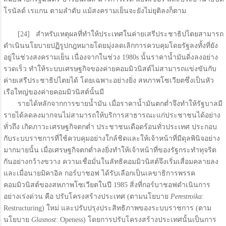
โรนัลด์ เรแกน ตามลำดับ แม้สงครามเย็นจะยังไม่ยุติลงก็ตาม
[24] สำหรับเหตุผลที่ทำให้ประเทศในค่ายเสรีประชาธิปไตยสามารถ
ดำเนินนโยบายปฏิรูปกฎหมายโดยมุ่งลดเลิกการควบคุมโดยรัฐลงทั้งที่ยัง
อยู่ในช่วงสงครามเย็น เนื่องจากในช่วง 1980s นั้นราคาน้ำมันดิ่งลงอย่าง
รวดเร็ว ทำให้ระบบเศรษฐกิจของค่ายคอมมิวนิสต์ไม่สามารถแข่งขันกับ
ค่ายเสรีประชาธิปไตยได้ โดยเฉพาะอย่างยิ่ง สหภาพโซเวียตซึ่งเป็นหัว
เรือใหญ่ของค่ายคอมมิวนิสต์นั้นมี
รายได้หลักจากการขายน้ำมัน เมื่อราคาน้ำมันตกต่ำจึงทำให้รัฐบาลมี
รายได้ลดลงมากจนไม่สามารถให้บริการสาธารณะแก่ประชาชนได้อย่าง
ทั่วถึง เกิดภาวะเศรษฐกิจตกต่ำ ประชาชนเดือดร้อนทั่วประเทศ ประกอบ
กับระบบราชการที่ใช้ควบคุมอย่างใกล้ชิดและให้เจ้าหน้าที่มีดุลพินิจอย่าง
มากมายนั้น เมื่อเศรษฐกิจตกต่ำลงยิ่งทำให้เจ้าหน้าที่ของรัฐกระทำทุจริต
กันอย่างกว้างขวาง ความเชื่อมั่นในลัทธิคอมมิวนิสต์จึงเริ่มเสื่อมคลายลง
และเมื่อนายมิคาอิล กอร์บาชอฟ ได้รับเลือกเป็นเลขาธิการพรรค
คอมมิวนิสต์ของสหภาพโซเวียตในปี 1985 สิ่งที่กอร์บาชอฟดำเนินการ
อย่างเร่งด่วน คือ ปรับโครงสร้างประเทศ (ตามนโยบาย
Perestroika
:
Restructuring) ใหม่ และปรับปรุงประสิทธิภาพของระบบราชการ (ตาม
นโยบาย
Glasnost
: Openess) โดยการปรับโครงสร้างประเทศนั้นเป็นการ