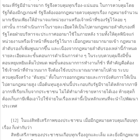
ขณะที่รัฐมีอำนาจมาก รัฐจึงควบคุมทุกเรื่อง-แน่นอน ในการควบคุมโดย
รัฐก็ต้องมีกฎเกณฑ์ รัฐจึงต้องออกกฎหมายควบคุมทุกเรื่อง กฎหมายจำนวน
มากเขียนเพียงให้อำนาจแก่หน่วยงานหรือเจ้าหน้าที่ของรัฐไว้ลอย ๆ
เท่านั้น การดำเนินการในรายละเอียดให้เป็นไปตามกฎหมายลำดับรองที่
รัฐโดยฝ่ายบริหารจะประกาศออกมาใช้ในภายหลัง รวมทั้งให้ดุลพินิจแก่
หน่วยงานหรือเจ้าหน้าที่ของรัฐไว้มาก เมื่อกฎหมายมากมายเข้า กฎหมาย
ลำดับรองก็เพิ่มพูนมากขึ้น และเนื่องจากกฎหมายลำดับรองเหล่านี้กำหนด
รายละเอียดและขั้นตอนการดำเนินการต่าง ๆ ในระบบควบคุมจึงมีขั้น
ตอนหยุมหยิมเต็มไปหมด พอขั้นตอนมากการทำงานก็ช้า ที่สำคัญคือต้อง
ใช้เจ้าหน้าที่จำนวนมาก จึงต้องใช้งบประมาณมากตามไปด้วย ระบบ
ควบคุมจึงสร้าง “ต้นทุน” ทั้งในการออกกฎหมายและการบังคับการให้เป็น
ไปตามกฎหมายสูง เมื่อต้นทุนสูงเช่นนี้ประกอบกับรัฐมีรายได้หลักจากภาษี
อากรที่เรียกเก็บจากประชาชน ไม่ได้ทำมาค้าขายหารายได้เอง ท้ายสุดก็
ต้องเก็บภาษีเพื่อเอาไปใช้จ่ายในเรื่องเหล่านี้เป็นหลักแทนที่จะนำไปพัฒนา
ประเทศ
[12] ในแง่สิทธิเสรีภาพของประชาชน เมื่อมีกฎหมายควบคุมเกือบทุก
เรื่อง ก็เท่ากับว่า
สิทธิเสรีภาพของประชาชนเกือบทุกเรื่องถูกและเล็ม และยิ่งมีกฎหมาย