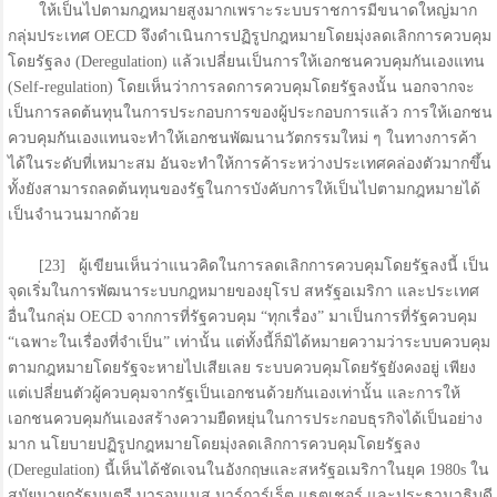
ให้เป็นไปตามกฎหมายสูงมากเพราะระบบราชการมีขนาดใหญ่มาก
กลุ่มประเทศ OECD จึงดำเนินการปฏิรูปกฎหมายโดยมุ่งลดเลิกการควบคุม
โดยรัฐลง (Deregulation) แล้วเปลี่ยนเป็นการให้เอกชนควบคุมกันเองแทน
(Self-regulation) โดยเห็นว่าการลดการควบคุมโดยรัฐลงนั้น นอกจากจะ
เป็นการลดต้นทุนในการประกอบการของผู้ประกอบการแล้ว การให้เอกชน
ควบคุมกันเองแทนจะทำให้เอกชนพัฒนานวัตกรรมใหม่ ๆ ในทางการค้า
ได้ในระดับที่เหมาะสม อันจะทำให้การค้าระหว่างประเทศคล่องตัวมากขึ้น
ทั้งยังสามารถลดต้นทุนของรัฐในการบังคับการให้เป็นไปตามกฎหมายได้
เป็นจำนวนมากด้วย
[23] ผู้เขียนเห็นว่าแนวคิดในการลดเลิกการควบคุมโดยรัฐลงนี้ เป็น
จุดเริ่มในการพัฒนาระบบกฎหมายของยุโรป สหรัฐอเมริกา และประเทศ
อื่นในกลุ่ม OECD จากการที่รัฐควบคุม “ทุกเรื่อง” มาเป็นการที่รัฐควบคุม
“เฉพาะในเรื่องที่จำเป็น” เท่านั้น แต่ทั้งนี้ก็มิได้หมายความว่าระบบควบคุม
ตามกฎหมายโดยรัฐจะหายไปเสียเลย ระบบควบคุมโดยรัฐยังคงอยู่ เพียง
แต่เปลี่ยนตัวผู้ควบคุมจากรัฐเป็นเอกชนด้วยกันเองเท่านั้น และการให้
เอกชนควบคุมกันเองสร้างความยืดหยุ่นในการประกอบธุรกิจได้เป็นอย่าง
มาก นโยบายปฏิรูปกฎหมายโดยมุ่งลดเลิกการควบคุมโดยรัฐลง
(Deregulation) นี้เห็นได้ชัดเจนในอังกฤษและสหรัฐอเมริกาในยุค 1980s ใน
สมัยนายกรัฐมนตรี บารอนเนส มาร์การ์เร็ต แธตเชอร์ และประธานาธิบดี