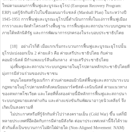
ใหม่ตามแผนการฟื้นฟูและบูรณะยุโรป (European Recovery Program:
ERP) แต่รู้จักกันทั่วไปในชื่อแผนมาร์แชลล์ (Marshall Plan) ในระหว่างปี
1945-1951 การฟื้นฟูและบูรณะยุโรปนี้ดำเนินการทั้งในแง่การฟื้นฟูเมือง
การวางและจัดทำโครงสร้างพื้นฐาน การฟื้นฟูและสถาปนาระบบกฎหมาย
ภายใต้หลักนิติรัฐ และการพัฒนาการปกครองในระบอบประชาธิปไตย
[18] อย่างไรก็ดี เมื่อแรกเริ่มกระบวนการฟื้นฟูและบูรณะยุโรปนั้น
ยุโรปแบ่งออกเป็น 2 ค่ายแล้ว คือ ค่ายเสรีประชาธิปไตย กับค่าย
คอมมิวนิสต์ มีกำแพงแบร์ลีนคั่นกลาง ค่ายเสรีประชาธิปไตย
มุ่งฟื้นฟูและสถาปนาระบบกฎหมายในยุโรปตามหลักประชาธิปไตยที่
มุ่งการมีส่วนร่วมของประชาชน
หนุนโดยสหรัฐอเมริกา ส่วนค่ายคอมมิวนิสต์ฟื้นฟูและสถาปนาระบบ
กฎหมายในยุโรปตามหลักสังคมนิยมมาร์คซิสต์-เลนินนิสต์ ตามแนวทาง
ของสหภาพโซเวียต และโดยที่ทั้งสองค่ายนี้มีหลักการฟื้นฟูและสถาปนา
ระบบกฎหมายแตกต่างกัน และต่างแข่งขันกันพัฒนาอาวุธนิวเคลียร์ จึง
เกิดเป็นสงครามที่
ไม่ประกาศหรือที่รู้จักกันทั่วไปว่าสงครามเย็น (Cold War) ขึ้น แต่ก็มี
หลายประเทศที่อึดอัดกับการมีค่ายมีสังกัด ต่อมาประเทศเหล่านี้จึงได้รวม
ตัวกันตั้งเป็นขบวนการไม่ฝักใฝ่ฝ่ายใด (Non-Aligned Movement: NAM)