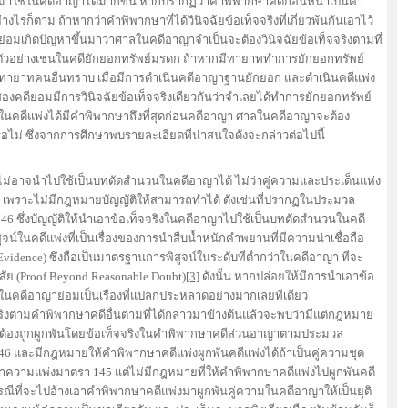
าใช้ในคดีอาญาได้มากขึ้น หากปรากฏว่าคำพิพากษาคดีก่อนหน้าเป็นคำ
งไรก็ตาม ถ้าหากว่าคำพิพากษาที่ได้วินิจฉัยข้อเท็จจริงที่เกี่ยวพันกันเอาไว้
่อมเกิดปัญหาขึ้นมาว่าศาลในคดีอาญาจำเป็นจะต้องวินิจฉัยข้อเท็จจริงตามที่
ัวอย่างเช่นในคดียักยอกทรัพย์มรดก ถ้าหากมีทายาททำการยักยอกทรัพย์
ห้ทายาทคนอื่นทราบ เมื่อมีการดำเนินคดีอาญาฐานยักยอก และดำเนินคดีแพ่ง
สองคดีย่อมมีการวินิจฉัยข้อเท็จจริงเดียวกันว่าจำเลยได้ทำการยักยอกทรัพย์
ในคดีแพ่งได้มีคำพิพากษาถึงที่สุดก่อนคดีอาญา ศาลในคดีอาญาจะต้อง
รือไม่ ซึ่งจากการศึกษาพบรายละเอียดที่น่าสนใจดังจะกล่าวต่อไปนี้
่งไม่อาจนำไปใช้เป็นบทตัดสำนวนในคดีอาญาได้ ไม่ว่าคู่ความและประเด็นแห่ง
ตาม เพราะไม่มีกฎหมายบัญญัติให้สามารถทำได้ ดังเช่นที่ปรากฏในประมวล
ซึ่งบัญญัติให้นำเอาข้อเท็จจริงในคดีอาญาไปใช้เป็นบทตัดสำนวนในคดี
ูจน์ในคดีแพ่งที่เป็นเรื่องของการนำสืบน้ำหนักคำพยานที่มีความน่าเชื่อถือ
vidence) ซึ่งถือเป็นมาตรฐานการพิสูจน์ในระดับที่ต่ำกว่าในคดีอาญา ที่จะ
ัย (Proof Beyond Reasonable Doubt)
[3]
ดังนั้น หากปล่อยให้มีการนำเอาข้อ
ในคดีอาญาย่อมเป็นเรื่องที่แปลกประหลาดอย่างมากเลยทีเดียว
งตามคำพิพากษาคดีอื่นตามที่ได้กล่าวมาข้างต้นแล้วจะพบว่ามีแต่กฎหมาย
ีอาญาต้องถูกผูกพันโดยข้อเท็จจริงในคำพิพากษาคดีส่วนอาญาตามประมวล
และมีกฎหมายให้คำพิพากษาคดีแพ่งผูกพันคดีแพ่งได้ถ้าเป็นคู่ความชุด
ความแพ่งมาตรา 145 แต่ไม่มีกฎหมายที่ให้คำพิพากษาคดีแพ่งไปผูกพันคดี
รณีที่จะไปอ้างเอาคำพิพากษาคดีแพ่งมาผูกพันคู่ความในคดีอาญาให้เป็นยุติ