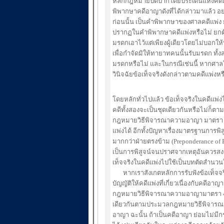
หลักกฎหมายปิดปากโดยประเด็นแห่งคดีม
พิพากษาคดีอาญาดังที่ได้กล่าวมาแล้ว อย่า
ก่อนนั้น เป็นคำพิพากษาของศาลคดีแพ่ง ย
ปรากฏในคำพิพากษาคดีแพ่งหรือไม่ ยกต
มรดกเอาไว้แต่เพียงผู้เดียวโดยไม่บอกใ
เพื่อกำจัดมิให้ทายาทคนนั้นรับมรดก ทั้ง
มรดกหรือไม่ และในกรณีเช่นนี้ หากศาล
วินิจฉัยข้อเท็จจริงดังกล่าวตามคดีแพ่งห
โดยหลักทั่วไปแล้ว ข้อเท็จจริงในคดีแพ
คดีทั้งสองจะเป็นชุดเดียวกันหรือไม่ก็
กฎหมายวิธีพิจารณาความอาญา มาตรา 46 
แพ่งได้ อีกทั้งปัญหาเรื่องมาตรฐานการพิส
มากกว่าฝ่ายตรงข้าม (Preponderance of E
เป็นการพิสูจน์จนปราศจากเหตุอันควรสงส
เท็จจริงในคดีแพ่งไปใช้เป็นบทตัดสำนวน
หากเราสังเกตหลักการรับฟังข้อเท็จจริ
บัญญัติให้คดีแพ่งที่เกี่ยวเนื่องกับคด
กฎหมายวิธีพิจารณาความอาญามาตรา 46 
เดียวกันตามประมวลกฎหมายวิธีพิจารณา
อาญา ฉะนั้น ถ้าเป็นคดีอาญา ย่อมไม่มีก