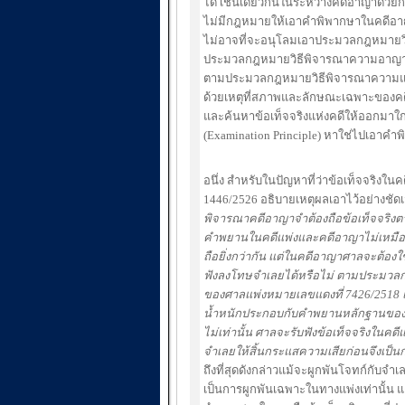
ได้ เช่นเดียวกันในระหว่างคดีอาญาด้วยกั
ไม่มีกฎหมายให้เอาคำพิพากษาในคดีอาญาเร
ไม่อาจที่จะอนุโลมเอาประมวลกฎหมายว
ประมวลกฎหมายวิธีพิจารณาความอาญามาต
ตามประมวลกฎหมายวิธีพิจารณาความแพ่
ด้วยเหตุที่สภาพและลักษณะเฉพาะของคดีอ
และค้นหาข้อเท็จจริงแห่งคดีให้ออกมาใ
(Examination Principle) หาใช่ไปเอาคำพ
อนึ่ง สำหรับในปัญหาที่ว่าข้อเท็จจริงใน
1446/2526 อธิบายเหตุผลเอาไว้อย่างชัด
พิจารณาคดีอาญาจำต้องถือข้อเท็จจริงตาม
คำพยานในคดีแพ่งและคดีอาญาไม่เหมือนกั
ถือยิ่งกว่ากัน แต่ในคดีอาญาศาลจะต้อง
ฟังลงโทษจำเลยได้หรือไม่ ตามประมวล
ของศาลแพ่งหมายเลขแดงที่ 7426/2518 แ
น้ำหนักประกอบกับคำพยานหลักฐานของโจทก
ไม่เท่านั้น ศาลจะรับฟังข้อเท็จจริงในคดี
จำเลยให้สิ้นกระแสความเสียก่อนจึงเป็
ถึงที่สุดดังกล่าวแม้จะผูกพันโจทก์กั
เป็นการผูกพันเฉพาะในทางแพ่งเท่านั้น 