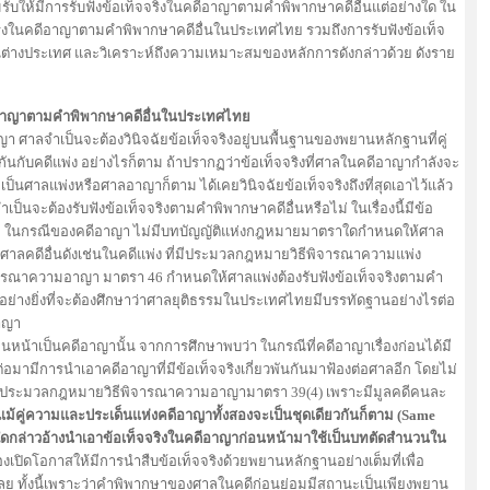
ยอมรับให้มีการรับฟังข้อเท็จจริงในคดีอาญาตามคำพิพากษาคดีอื่นแต่อย่างใด ใน
จจริงในคดีอาญาตามคำพิพากษาคดีอื่นในประเทศไทย รวมถึงการรับฟังข้อเท็จ
ต่างประเทศ และวิเคราะห์ถึงความเหมาะสมของหลักการดังกล่าวด้วย ดังราย
ดีอาญาตามคำพิพากษาคดีอื่นในประเทศไทย
ศาลจำเป็นจะต้องวินิจฉัยข้อเท็จจริงอยู่บนพื้นฐานของพยานหลักฐานที่คู่
นกับคดีแพ่ง อย่างไรก็ตาม ถ้าปรากฏว่าข้อเท็จจริงที่ศาลในคดีอาญากำลังจะ
จะเป็นศาลแพ่งหรือศาลอาญาก็ตาม ได้เคยวินิจฉัยข้อเท็จจริงถึงที่สุดเอาไว้แล้ว
จำเป็นจะต้องรับฟังข้อเท็จจริงตามคำพิพากษาคดีอื่นหรือไม่ ในเรื่องนี้มีข้อ
็คือ ในกรณีของคดีอาญา ไม่มีบทบัญญัติแห่งกฎหมายมาตราใดกำหนดให้ศาล
ศาลคดีอื่นดังเช่นในคดีแพ่ง ที่มีประมวลกฎหมายวิธีพิจารณาความแพ่ง
รณาความอาญา มาตรา 46 กำหนดให้ศาลแพ่งต้องรับฟังข้อเท็จจริงตามคำ
ป็นอย่างยิ่งที่จะต้องศึกษาว่าศาลยุติธรรมในประเทศไทยมีบรรทัดฐานอย่างไรต่อ
อาญา
ป็นคดีอาญานั้น จากการศึกษาพบว่า ในกรณีที่คดีอาญาเรื่องก่อนได้มี
อมามีการนำเอาคดีอาญาที่มีข้อเท็จจริงเกี่ยวพันกันมาฟ้องต่อศาลอีก โดยไม่
ตามประมวลกฎหมายวิธีพิจารณาความอาญามาตรา 39(4) เพราะมีมูลคดีคนละ
แม้คู่ความและประเด็นแห่งคดีอาญาทั้งสองจะเป็นชุดเดียวกันก็ตาม (
Same
ผู้ใดกล่าวอ้างนำเอาข้อเท็จจริงในคดีอาญาก่อนหน้ามาใช้เป็นบทตัดสำนวนใน
เปิดโอกาสให้มีการนำสืบข้อเท็จจริงด้วยพยานหลักฐานอย่างเต็มที่เพื่อ
เลย ทั้งนี้เพราะว่าคำพิพากษาของศาลในคดีก่อนย่อมมีสถานะเป็นเพียงพยาน