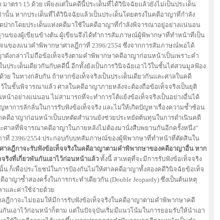
 15 ด้วย เพียงแต่ในคดีนี้ประเด็นที่ได้วินิจฉัยแล้วยังไม่เป็นประเด็น
านั้น หากประเด็นที่ได้วินิจฉัยแล้วเป็นประเด็นโดยตรงในคดีอาญาที่กำลัง
ดปากโดยประเด็นแห่งคดีมาใช้ในคดีอาญาที่กำลังพิจารณาอยู่อย่างแน่นอน
ู้เขียนข้างต้น ผู้เขียนจึงได้ทำการสัมภาษณ์ผู้พิพากษาที่ทำหน้าที่เป็น
ัดเจนของแนวคำพิพากษาศาลฎีกาที่ 2396/2554 ซึ่งจากการสัมภาษณ์พอได้
ญาดังกล่าวไม่ถือข้อเท็จจริงตามคำพิพากษาคดีอาญาก่อนหน้าเป็นเพราะคำ
ระเด็นเดียวกันกับคดีนี้ อีกทั้งยังเป็นการวินิจฉัยเอาไว้ในชั้นไต่สวนมูลฟ้อง
ีกด้วย ในทางกลับกัน ถ้าหากข้อเท็จจริงเป็นประเด็นเดียวกันและศาลในคดี
ไว้ในชั้นพิจารณาแล้ว ศาลในคดีอาญาภายหลังจะต้องถือข้อเท็จจริงเป็นยุติ
าอย่างแน่นอน ไม่สามารถที่จะทำการโต้แย้งข้อเท็จจริงเป็นอย่างอื่นได้
ปัญหาการลักลั่นในการรับฟังข้อเท็จจริง และไม่ให้เกิดปัญหาเรื่องความซ้ำซ้อน
ษาคดีอาญาก่อนหน้าเป็นบทตัดสำนวนยังช่วยประหยัดต้นทุนในการดำเนินคดี
ศาลที่พิจารณาคดีอาญาในภายหลังไม่ต้องมานั่งสืบพยานกันอีกครั้งหนึ่ง”
396/2554 ประกอบกับบทสัมภาษณ์ของผู้พิพากษาที่ทำหน้าที่ตัดสินใน
ี่ศาลฎีกาจะรับฟังข้อเท็จจริงในคดีอาญาตามคำพิพากษาของคดีอาญาอื่น หาก
ริงที่เกี่ยวพันกันเอาไว้ก่อนหน้าแล้ว
ทั้งนี้ สาเหตุที่จะมีการรับฟังข้อเท็จจริง
 ก็เพื่อประโยชน์ในการป้องกันไม่ให้ศาลคดีอาญาทั้งสองคดีวินิจฉัยข้อเท็จ
ดีอาญาซ้ำสองครั้งในการกระทำเดียวกัน (Double Jeopardy) ซึ่งเป็นต้นเหตุ
วลาและค่าใช้จ่ายด้วย
กาจะไม่ยอมให้มีการรับฟังข้อเท็จจริงในคดีอาญาตามคำพิพากษาคดี
่ยวพันกันเอาไว้ก่อนหน้าก็ตาม แต่ในปัจจุบันเริ่มมีแนวโน้มในการยอมรับให้นำเอา