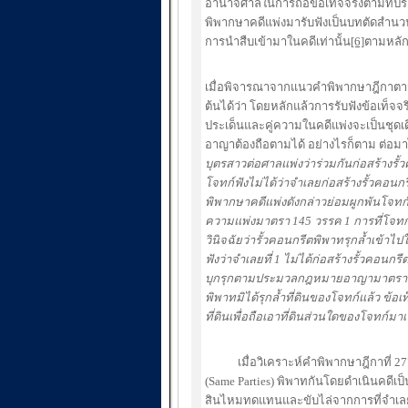
อำนาจศาลในการถือข้อเท็จจริงตามที่ปร
พิพากษาคดีแพ่งมารับฟังเป็นบทตัดสำน
การนำสืบเข้ามาในคดีเท่านั้น
[6]
ตามหลัก
เมื่อพิจารณาจากแนวคำพิพากษาฎีกาตาม
ต้นได้ว่า โดยหลักแล้วการรับฟังข้อเท็
ประเด็นและคู่ความในคดีแพ่งจะเป็นชุดเด
อาญาต้องถือตามได้ อย่างไรก็ตาม ต่อมาไ
บุตรสาวต่อศาลแพ่งว่าร่วมกันก่อสร้างรั
โจทก์ฟังไม่ได้ว่าจำเลยก่อสร้างรั้วคอนกร
พิพากษาคดีแพ่งดังกล่าวย่อมผูกพันโจทก
ความแพ่งมาตรา 145 วรรค 1 การที่โจทก์ม
วินิจฉัยว่ารั้วคอนกรีตพิพาทรุกล้ำเข้าไป
ฟังว่าจำเลยที่ 1 ไม่ได้ก่อสร้างรั้วคอน
บุกรุกตามประมวลกฎหมายอาญามาตรา 362 แ
พิพาทมิได้รุกล้ำที่ดินของโจทก์แล้ว ข้อเ
ที่ดินเพื่อถือเอาที่ดินส่วนใดของโจ
เมื่อวิเคราะห์คำพิพากษาฎีกาที่ 27
(Same Parties) พิพาทกันโดยดำเนินคดีเป
สินไหมทดแทนและขับไล่จากการที่จำเลยบุ