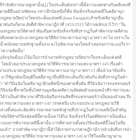
ำลังพิจารณาอยู่เท่านั้น
[1]
ในประเด็นดังกล่าวนี้มีความแตกต่างกับคดีแพ่งที่
คดีอื่นอย่างชัดเจน กล่าวอีกนัยหนึ่งก็คือ ข้อเท็จจริงแห่งคดีในคดีอาญา
กฎหมายปิดปากโดยประเด็นแห่งคดี (Issue Estoppel) สำหรับคดีอาญาอื่น
กี่ยวพันกันก็ตาม ดังที่คำพิพากษาฎีกาที่ 1453/2525 ได้วางหลักเอาไว้ว่า “ใน
องกฎหมายให้ศาลจำต้องถือตามข้อเท็จจริงที่ปรากฏในคำพิพากษาคดีส่วน
หรับคดีแพ่งตามประมวลกฎหมายวิธีพิจารณาความอาญา มาตรา 46 ไม่ เพราะใน
ั่งน้ำหนักพยานหลักฐานทั้งปวง จะไม่พิพากษาลงโทษจำเลยจนกว่าจะแน่ใจว่า
ำความผิดนั้น”
จุบันมีแนวโน้มในการนำเอาหลักกฎหมายปิดปากในประเด็นแห่งคดี
้วย โดยอ้างเอาประมวลกฎหมายวิธีพิจารณาความแห่ง มาตรา 145 เรื่องคำ
ผ่านประมวลกฎหมายวิธีพิจารณาความอาญา มาตรา 15 เพื่อนำเอาข้อเท็จ
 มาใช้ผูกพันเป็นยุติในคดีอาญาอื่นที่มีประเด็นเกี่ยวพันกัน ดังที่ปรากฏในคำ
่า “คำวินิจฉัยในคดีอาญาอีกคดีหนึ่งของศาลชั้นต้น ที่วินิจฉัยว่ารถแทรกเตอร์
นคำวินิจฉัยชี้ขาดในชั้นไต่สวนมูลฟ้องคดีความผิดต่อตำแหน่งหน้าที่ราชการและ
่ได้ว่าเป็นคำพิพากษาที่วินิจฉัยถึงกรรมสิทธิ์รถแทรกเตอร์ว่าเป็นของจำเลย จึง
พิจารณาความแพ่ง มาตรา 145 วรรคหนึ่ง ประกอบประมวลกฎหมายวิธี
ล่างทั้งสองจะต้องพิจารณาพยานหลักฐานที่ปรากฏในสำนวนคดีเป็นสำคัญ
กมัดให้ศาลวินิจฉัยคดีนี้ตามนั้นหาได้ไม่ ข้อเท็จจริงในคดีดังกล่าวเป็นเพียง
บการพิจารณาคดีนี้เท่านั้น การที่ศาลล่างทั้งสองวินิจฉัยคดีนี้โดยไม่ถือ
บแล้ว” จากคำพิพากษาฎีกานี้ทำให้เราทราบว่าศาลฎีกามีการอ้างอิงถึงการนำ
ระมวลกฎหมายวิธีพิจารณาความแพ่ง มาตรา 145 มาใช้ในคดีอาญาผ่าน