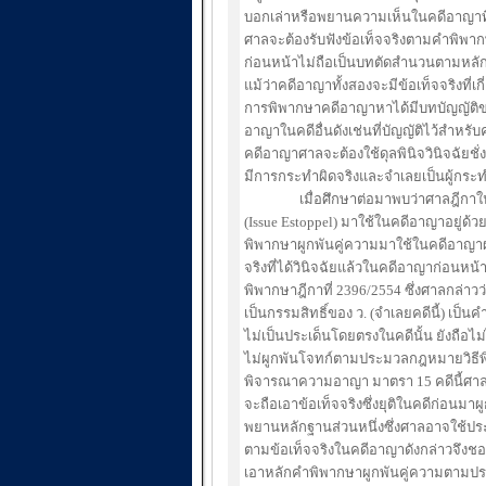
บอกเล่าหรือพยานความเห็นในคดีอาญาที่ก
ศาลจะต้องรับฟังข้อเท็จจริงตามคำพิพากษา
ก่อนหน้าไม่ถือเป็นบทตัดสำนวนตามหลัก
แม้ว่าคดีอาญาทั้งสองจะมีข้อเท็จจริงที่เ
การพิพากษาคดีอาญาหาได้มีบทบัญญัติข
อาญาในคดีอื่นดังเช่นที่บัญญัติไว้สำ
คดีอาญาศาลจะต้องใช้ดุลพินิจวินิจฉัยช
มีการกระทำผิดจริงและจำเลยเป็นผู้กระท
เมื่อศึกษาต่อมาพบว่าศาลฎีกาในปัจ
(Issue Estoppel) มาใช้ในคดีอาญาอยู่ด
พิพากษาผูกพันคู่ความมาใช้ในคดีอาญา
จริงที่ได้วินิจฉัยแล้วในคดีอาญาก่อนหน้า
พิพากษาฎีกาที่ 2396/2554 ซึ่งศาลกล่าวว
เป็นกรรมสิทธิ์ของ ว. (จำเลยคดีนี้) เป็
ไม่เป็นประเด็นโดยตรงในคดีนั้น ยังถือไม
ไม่ผูกพันโจทก์ตามประมวลกฎหมายวิธี
พิจารณาความอาญา มาตรา 15 คดีนี้ศาล
จะถือเอาข้อเท็จจริงซึ่งยุติในคดีก่อนมาผู
พยานหลักฐานส่วนหนึ่งซึ่งศาลอาจใช้ประกอ
ตามข้อเท็จจริงในคดีอาญาดังกล่าวจึงชอ
เอาหลักคำพิพากษาผูกพันคู่ความตามป