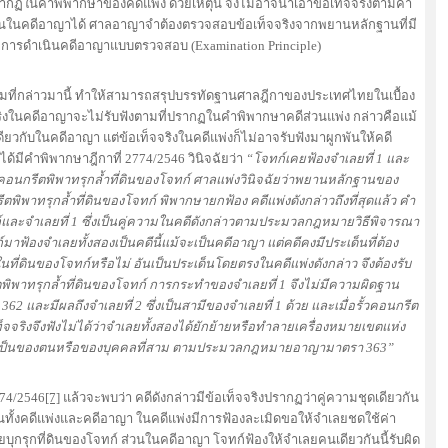
ากฏในคำพิพากษาของคดีแพ่ง ด้วยเหตุนี้ จึงไม่อาจนำเอาข้อเท็จจริงตามคำ
วนในคดีอาญาได้ ศาลอาญาจำต้องตรวจสอบข้อเท็จจริงจากพยานหลักฐานที่มี
การดำเนินคดีอาญาแบบตรวจสอบ (Examination Principle)
ที่กล่าวมานี้ ทำให้สามารถสรุปบรรทัดฐานศาลฎีกาของประเทศไทยในเบื้อง
จจริงในคดีอาญาจะไม่รับฟังตามที่ปรากฏในคำพิพากษาคดีส่วนแพ่ง กล่าวคือแม้
ียวกับในคดีอาญา แต่ข้อเท็จจริงในคดีแพ่งก็ไม่อาจรับฟังมาผูกพันให้คดี
ด้มีคำพิพากษาฎีกาที่ 2774/2546 วินิจฉัยว่า
“โจทก์เคยฟ้องจำเลยที่ 1 และ
้วคอนกรีตพิพาทรุกล้ำที่ดินของโจทก์ ศาลแพ่งวินิจฉัยว่าพยานหลักฐานของ
ีตพิพาทรุกล้ำที่ดินของโจทก์ พิพากษายกฟ้อง คดีแพ่งดังกล่าวถึงที่สุดแล้ว คำ
์และจำเลยที่ 1 ซึ่งเป็นคู่ความในคดีดังกล่าวตามประมวลกฎหมายวิธีพิจารณา
าฟ้องจำเลยทั้งสองเป็นคดีนี้แม้จะเป็นคดีอาญา แต่คดีคงมีประเด็นที่ต้อง
ในที่ดินของโจทก์หรือไม่ อันเป็นประเด็นโดยตรงในคดีแพ่งดังกล่าว จึงต้องรับ
กรีตพิพาทรุกล้ำที่ดินของโจทก์ การกระทำของจำเลยที่ 1 จึงไม่มีความผิดฐาน
ละมีผลถึงจำเลยที่ 2 ซึ่งเป็นสามีของจำเลยที่ 1 ด้วย และเมื่อรั้วคอนกรีต
ท็จจริงจึงฟังไม่ได้ว่าจำเลยทั้งสองได้ยักย้ายหรือทำลายเครื่องหมายเขตแห่ง
ทก์มาเป็นของตนหรือของบุคคลที่สาม ตามประมวลกฎหมายอาญามาตรา 363”
74/2546
[7]
แล้วจะพบว่า คดีดังกล่าวมีข้อเท็จจริงปรากฏว่าคู่ความชุดเดียวกัน
็นทั้งคดีแพ่งและคดีอาญา ในคดีแพ่งมีการฟ้องละเมิดขอให้จำเลยชดใช้ค่า
กรุกที่ดินของโจทก์ ส่วนในคดีอาญา โจทก์ฟ้องให้จำเลยคนเดียวกันนี้รับผิด