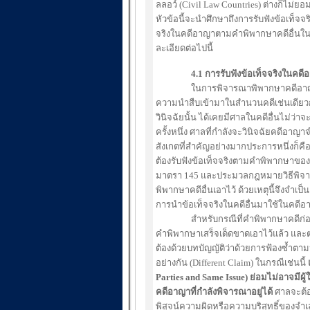
ลลอว์ (Civil Law Countries) ต่างก็ไม่
หัวข้อนี้จะนำศึกษาถึงการรับฟังข้อเท็
จริงในคดีอาญาตามคำพิพากษาคดีอื่นใน
ละเอียดต่อไปนี้
4.1 การรับฟังข้อเท็จจริงในค
ในการพิจารณาพิพากษาคดีอาญา 
ความนำสืบเข้ามาในสำนวนคดีเช่นเดียวกั
วินิจฉัยนั้น ได้เคยมีศาลในคดีอื่นไม่ว่า
ครั้งหนึ่ง ศาลที่กำลังจะวินิจฉัยคดีอาญา
สังเกตที่สำคัญอย่างมากประการหนึ่งก
ต้องรับฟังข้อเท็จจริงตามคำพิพากษาของ
มาตรา 145 และประมวลกฎหมายวิธีพิจา
พิพากษาคดีอื่นเอาไว้ ด้วยเหตุนี้จึงจำเ
การนำข้อเท็จจริงในคดีอื่นมาใช้ในคดี
สำหรับกรณีที่คำพิพากษาคดีก่อนหน้าเ
คำพิพากษาเสร็จเด็ดขาดเอาไว้แล้ว และต่
ต้องด้วยบทบัญญัติว่าด้วยการฟ้องซ้ำ
อย่างกัน (Different Claim) ในกรณีเช่นนี้
Parties and Same Issue) ย่อมไม่อาจมี
คดีอาญาที่กำลังพิจารณาอยู่ได้
ศาลจะต้อง
พิสูจน์ความผิดหรือความบริสุทธิ์ของจำ