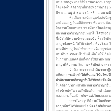
ประมวลกฎหมายวิธีพิจารณาความอาญา มาตรา
โดยตรงในคดีอาญาที่กำลังพิจารณาอยู่เท่
พิจารณาอยู่ ศาลน่าจะนำหลักกฎหมายปิ
เพื่อเป็นการสนับสนุนข้อสันนิษฐานของผ
องค์คณะ
[2]
ในคดีดังกล่าว เพื่อความช
ใจความโดยสรุปว่า “เหตุที่ศาลในคดีอา
พิพากษาคดีอาญาก่อนหน้าไม่ได้วินิจฉัยในป
ซึ่งยังไม่มีความชัดเจนของข้อเท็จจริงอ
อาญาก่อนหน้าได้วินิจฉัยข้อเท็จจริงเอา
ตามที่ปรากฏในคำพิพากษาคดีอาญาก่อนหน้
ประเด็นจะต้องจบไปทันที เพื่อไม่ให้เกิด
ในการดำเนินคดี อีกทั้งการใช้คำพิพาก
อาญาที่พิจารณาในภายหลังอีกด้วย เพราะ
เมื่อพิจารณาจากคำพิพากษาฎีกาที่ 2
คดีดังกล่าวแล้ว
ทำให้เห็นแนวโน้มใหม่ท
คำพิพากษาคดีอาญาอื่นได้วินิจฉัยข้อเท็จจ
ในคดีอาญาตามคำพิพากษาคดีอาญาอื่นนั้น
จริงขัดแย้งกัน รวมถึงป้องกันการดำเนินค
ของความสิ้นเปลืองต้นทุนทั้งในแง่ของเ
กล่าวโดยสรุปก็คือ แม้ในอดีตศาลฎี
อาญาอื่นที่ได้วินิจฉัยข้อเท็จจริงที่เกี