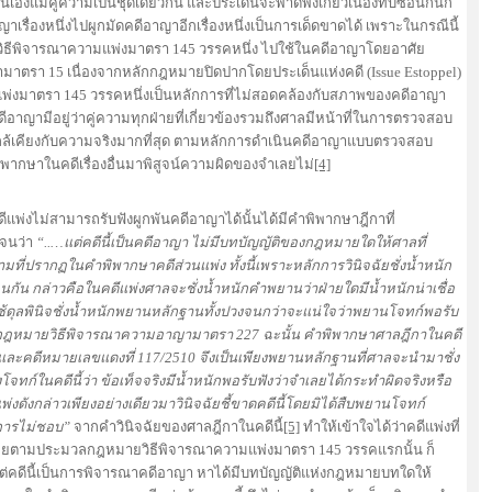
นเองแม้คู่ความเป็นชุดเดียวกัน และประเด็นจะพาดพิงเกี่ยวเนื่องทับซ้อนกันก็
ื่องหนึ่งไปผูกมัดคดีอาญาอีกเรื่องหนึ่งเป็นการเด็ดขาดได้ เพราะในกรณีนี้
ิธีพิจารณาความแพ่งมาตรา 145 วรรคหนึ่ง ไปใช้ในคดีอาญาโดยอาศัย
รา 15 เนื่องจากหลักกฎหมายปิดปากโดยประเด็นแห่งคดี (Issue Estoppel)
งมาตรา 145 วรรคหนึ่งเป็นหลักการที่ไม่สอดคล้องกับสภาพของคดีอาญา
าญามีอยู่ว่าคู่ความทุกฝ่ายที่เกี่ยวข้องรวมถึงศาลมีหน้าที่ในการตรวจสอบ
กล้เคียงกับความจริงมากที่สุด ตามหลักการดำเนินคดีอาญาแบบตรวจสอบ
ิพากษาในคดีเรื่องอื่นมาพิสูจน์ความผิดของจำเลยไม่
[4]
คดีแพ่งไม่สามารถรับฟังผูกพันคดีอาญาได้นั้นได้มีคำพิพากษาฎีกาที่
เจนว่า
“..…แต่คดีนี้เป็นคดีอาญา ไม่มีบทบัญญัติของกฎหมายใดให้ศาลที่
ที่ปรากฏในคำพิพากษาคดีส่วนแพ่ง ทั้งนี้เพราะหลักการวินิจฉัยชั่งน้ำหนัก
น กล่าวคือในคดีแพ่งศาลจะชั่งน้ำหนักคำพยานว่าฝ่ายใดมีน้ำหนักน่าเชื่อ
ใช้ดุลพินิจชั่งน้ำหนักพยานหลักฐานทั้งปวงจนกว่าจะแน่ใจว่าพยานโจทก์พอรับ
กฎหมายวิธีพิจารณาความอาญามาตรา 227 ฉะนั้น คำพิพากษาศาลฎีกาในคดี
ละคดีหมายเลขแดงที่ 117/2510 จึงเป็นเพียงพยานหลักฐานที่ศาลจะนำมาชั่ง
์ในคดีนี้ว่า ข้อเท็จจริงมีน้ำหนักพอรับฟังว่าจำเลยได้กระทำผิดจริงหรือ
แพ่งดังกล่าวเพียงอย่างเดียวมาวินิจฉัยชี้ขาดคดีนี้โดยมิได้สืบพยานโจทก์
นการไม่ชอบ”
จากคำวินิจฉัยของศาลฎีกาในคดีนี้
[5]
ทำให้เข้าใจได้ว่าคดีแพ่งที่
บจำเลยตามประมวลกฎหมายวิธีพิจารณาความแพ่งมาตรา 145 วรรคแรกนั้น ก็
แต่คดีนี้เป็นการพิจารณาคดีอาญา หาได้มีบทบัญญัติแห่งกฎหมายบทใดให้