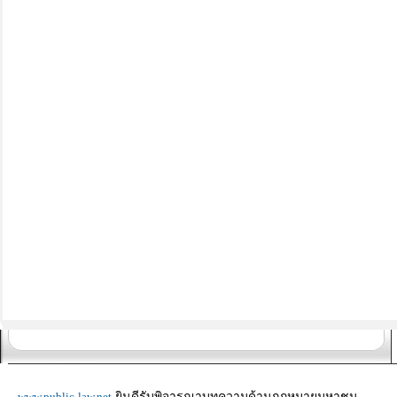
www.public-law.net
ยินดีรับพิจารณาบทความด้านกฎหมายมหาชน