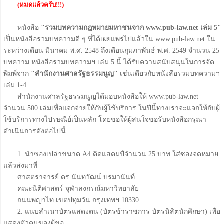
(หมดแล้วครับ!!!)
หนังสือ
"รวมบทความกฎหมายมหาชนจาก www.pub-law.net เล่ม 5"
เป็นหนังสือรวมบทความดี ๆ ที่ได้เผยแพร่ไปแล้วใน www.pub-law.net ใน
ระหว่างเดือน มีนาคม พ.ศ. 2548 ถึงเดือนกุมภาพันธ์ พ.ศ. 2549 จำนวน 25
บทความ หนังสือรวมบทความฯ เล่ม 5 นี้ ได้รับความสนับสนุนในการจัด
พิมพ์จาก
"สำนักงานศาลรัฐธรรมนูญ"
เช่นเดียวกับหนังสือรวมบทความฯ
เล่ม 1-4
สำนักงานศาลรัฐธรรมนูญได้มอบหนังสือให้ www.pub-law.net
จำนวน 500 เล่มเพื่อแจกจ่ายให้กับผู้ใช้บริการ ในปีนี้ทางเราจะแจกให้กับผู้
ใช้บริการทางไปรษณีย์เป็นหลัก โดยขอให้ผู้สนใจขอรับหนังสือกรุณา
ดำเนินการดังต่อไปนี้
1. นำซองเปล่าขนาด A4 ติดแสตมป์จำนวน 25 บาท ใส่ซองจดหมาย
แล้วส่งมาที่
ศาสตราจารย์ ดร.นันทวัฒน์ บรมานันท์
คณะนิติศาสตร์ จุฬาลงกรณ์มหาวิทยาลัย
ถนนพญาไท เขตปทุมวัน กรุงเทพฯ 10330
2. แนบสำเนาบัตรแสดงตน (บัตรข้าราชการ บัตรนิสิตนักศึกษา) เพื่อ
แสดงตัวตนของผู้ขอ