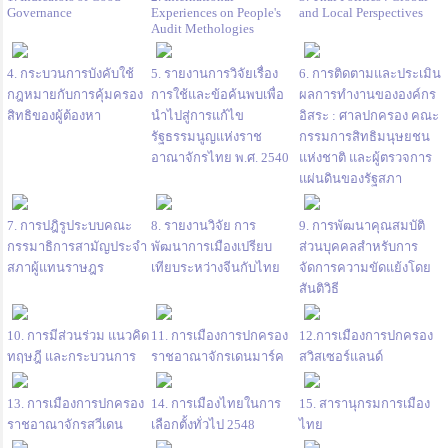
Governance
Experiences on People's
and Local Perspectives
Audit Methologies
4. กระบวนการบังคับใช้
5. รายงานการวิจัยเรื่อง
6. การติดตามและประเมิน
กฎหมายกับการคุ้มครอง
การใช้และข้อค้นพบเพื่อ
ผลการทำงานขององค์กร
สิทธิของผู้ต้องหา
นำไปสู่การแก้ไข
อิสระ : ศาลปกครอง คณะ
รัฐธรรมนูญแห่งราช
กรรมการสิทธิมนุษยชน
อาณาจักรไทย พ.ศ. 2540
แห่งชาติ และผู้ตรวจการ
แผ่นดินของรัฐสภา
7. การปฎิรูประบบคณะ
8. รายงานวิจัย การ
9. การพัฒนาคุณสมบัติ
กรรมาธิการสามัญประจำ
พัฒนาการเมืองเปรียบ
ส่วนบุคคลสำหรับการ
สภาผู้แทนราษฎร
เทียบระหว่างจีนกับไทย
จัดการความขัดแย้งโดย
สันติวิธี
10. การมีส่วนร่วม แนวคิด
11. การเมืองการปกครอง
12.การเมืองการปกครอง
ทฤษฎี และกระบวนการ
ราชอาณาจักรเดนมาร์ค
สวิสเซอร์แลนด์
13. การเมืองการปกครอง
14. การเมืองไทยในการ
15. สารานุกรมการเมือง
ราชอาณาจักรสวีเดน
เลือกตั้งทั่วไป 2548
ไทย