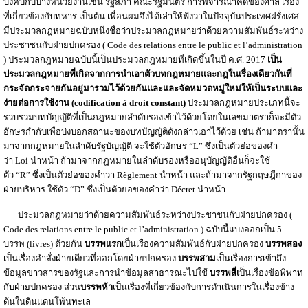
บังคับกับบางหน่วยงานเช่น รัฐสภา คณะรัฐมนตรี การพิจารณาคดีของศาล เรื่อง
ที่เกี่ยวข้องกับทหาร เป็นต้น เพื่อนผมจึงได้เล่าให้ฟังว่าในปัจจุบันประเทศฝรั่งเศส
มีประมวลกฎหมายฉบับหนึ่งชื่อว่าประมวลกฎหมายว่าด้วยความสัมพันธ์ระหว่าง
ประชาชนกับฝ่ายปกครอง ( Code des relations entre le public et l’administration
) ประมวลกฎหมายฉบับนี้เป็นประมวลกฎหมายที่เกิดขึ้นในปี ค.ศ. 2017
เป็น
ประมวลกฎหมายที่เกิดจากการนำเอาตัวบทกฎหมายและกฎในเรื่องเดียวกันที่
กระจัดกระจายกันอยู่มารวมไว้ด้วยกันและและจัดหมวดหมู่ใหม่
ให้เป็นระบบและ
ง่ายต่อการใช้งาน (codification à droit constant)
ประมวลกฎหมายประเภทนี้จะ
รวบรวมบทบัญญัติที่เป็นกฎหมายลำดับรองเข้าไว้ด้วยโดยในเลขมาตราก็จะมีตัว
อักษรกำกับเพื่อบ่งบอกสถานะของบทบัญญัติดังกล่าวเอาไว้ด้วย เช่น ถ้ามาตรานั้น
มาจากกฎหมายในลำดับรัฐบัญญัติ จะใช้ตัวอักษร “L” ซึ่งเป็นตัวย่อของคำ
ว่า Loi นำหน้า ถ้ามาจากกฎหมายในลำดับรองหรืออนุบัญญัติอื่นก็จะใช้
ตัว “R” ซึ่งเป็นตัวย่อของคำว่า Règlement นำหน้า และถ้ามาจากรัฐกฤษฎีกาของ
ฝ่ายบริหาร ใช้ตัว “D” ซึ่งเป็นตัวย่อของคำว่า Décret นำหน้า
ประมวลกฎหมายว่าด้วยความสัมพันธ์ระหว่างประชาชนกับฝ่ายปกครอง (
Code des relations entre le public et l’administration ) ฉบับนี้แบ่งออกเป็น 5
บรรพ (livres) ด้วยกัน
บรรพแรก
เป็นเรื่องความสัมพันธ์กับฝ่ายปกครอง
บรรพสอง
เป็นเรื่องคำสั่งฝ่ายเดียวที่ออกโดยฝ่ายปกครอง
บรรพสาม
เป็นเรื่องการเข้าถึง
ข้อมูลข่าวสารของรัฐและการนำข้อมูลสาธารณะไปใช้
บรรพสี่เ
ป็นเรื่องข้อพิพาท
กับฝ่ายปกครอง ส่วน
บรรพห้า
เป็นเรื่องที่เกี่ยวข้องกับการดำเนินการในเรื่องข้าง
ต้นในดินแดนโพ้นทะเล