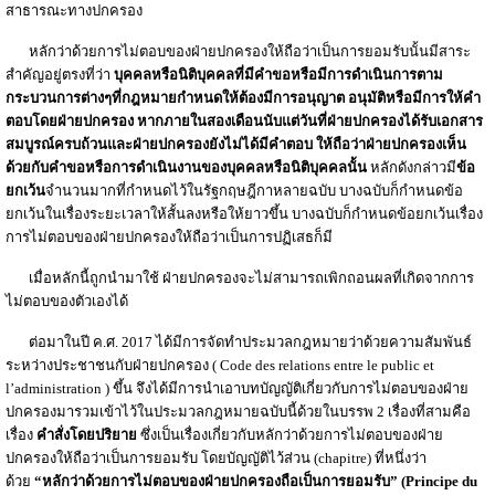
สาธารณะทางปกครอง
หลักว่าด้วยการไม่ตอบของฝ่ายปกครองให้ถือว่าเป็นการยอมรับนั้นมีสาระ
สำคัญอยู่ตรงที่ว่า
บุคคลหรือนิติบุคคลที่มีคำขอหรือมีการดำเนินการตาม
กระบวนการต่างๆที่กฎหมายกำหนดให้ต้องมีการอนุญาต
อนุมัติหรือมีการให้คำ
ตอบโดยฝ่ายปกครอง
หากภายในสองเดือนนับแต่วันที่ฝ่ายปกครองได้รับเอกสาร
สมบูรณ์ครบถ้วนและฝ่ายปกครองยังไม่ได้มีคำตอบ
ให้ถือว่าฝ่ายปกครองเห็น
ด้วยกับคำขอหรือการดำเนินงานของบุคคลหรือนิติบุคคลนั้น
หลักดังกล่าวมี
ข้อ
ยกเว้น
จำนวนมากที่กำหนดไว้ในรัฐกฤษฎีกาหลายฉบับ บางฉบับก็กำหนดข้อ
ยกเว้นในเรื่องระยะเวลาให้สั้นลงหรือให้ยาวขึ้น บางฉบับก็กำหนดข้อยกเว้นเรื่อง
การไม่ตอบของฝ่ายปกครองให้ถือว่าเป็นการปฏิเสธก็มี
เมื่อหลักนี้ถูกนำมาใช้ ฝ่ายปกครองจะไม่สามารถเพิกถอนผลที่เกิดจากการ
ไม่ตอบของตัวเองได้
ต่อมาในปี ค.ศ. 2017 ได้มีการจัดทำประมวลกฎหมายว่าด้วยความสัมพันธ์
ระหว่างประชาชนกับฝ่ายปกครอง ( Code des relations entre le public et
l’administration ) ขึ้น จึงได้มีการนำเอาบทบัญญัติเกี่ยวกับการไม่ตอบของฝ่าย
ปกครองมารวมเข้าไว้ในประมวลกฎหมายฉบับนี้ด้วยในบรรพ 2 เรื่องที่สามคือ
เรื่อง
คำสั่งโดยปริยาย
ซึ่งเป็นเรื่องเกี่ยวกับหลักว่าด้วยการไม่ตอบของฝ่าย
ปกครองให้ถือว่าเป็นการยอมรับ โดยบัญญัติไว้ส่วน (chapitre) ที่หนึ่งว่า
ด้วย
“หลักว่าด้วยการไม่ตอบของฝ่ายปกครองถือเป็นการยอมรับ” (Principe du