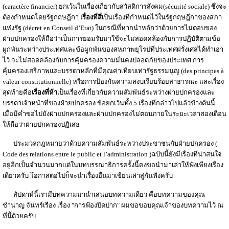
(caractère financier) ยกเว้นในเรื่องเกี่ยวกับสวัสดิการสังคม(sécurité sociale) ซึ่งจะ
ต้องกำหนดโดยรัฐกฤษฎีกา
เรื่องที่สี่
เป็นเรื่องที่กำหนดไว้ในรัฐกฤษฎีกาของสภา
แห่งรัฐ (décret en Conseil d’Etat) ในกรณีที่หากนำหลักว่าด้วยการไม่ตอบของ
ฝ่ายปกครองให้ถือว่าเป็นการยอมรับมาใช้จะไม่สอดคล้องกับการปฏิบัติตามข้อ
ผูกพันระหว่างประเทศและข้อผูกพันของสหภาพยุโรปที่ประเทศฝรั่งเศสได้ทำเอา
ไว้ จะไม่สอดคล้องกับการคุ้มครองความมั่นคงปลอดภัยของประเทศ การ
คุ้มครองเสรีภาพและบรรดาหลักที่มีคุณค่าเทียบเท่ารัฐธรรมนูญ (des principes à
valeur constitutionnelle) หรือการป้องกันความสงบเรียบร้อยสาธารณะ และเรื่อง
สุดท้ายคือ
เรื่องที่ห้า
เป็นเรื่องที่เกี่ยวกับความสัมพันธ์ระหว่างฝ่ายปกครองและ
บรรดาเจ้าหน้าที่ของฝ่ายปกครอง ข้อยกเว้นทั้ง 5 เรื่องที่กล่าวไปแล้วข้างต้นนี้
เมื่อมีคำขอไปยังฝ่ายปกครองและฝ่ายปกครองไม่ตอบภายในระยะเวลาสองเดือน
ให้ถือว่าฝ่ายปกครองปฏิเสธ
ประมวลกฎหมายว่าด้วยความสัมพันธ์ระหว่างประชาชนกับฝ่ายปกครอง (
Code des relations entre le public et l’administration )ฉบับนี้ยังมีเรื่องที่น่าสนใจ
อยู่อีกเป็นจำนวนมากแต่ในบทบรรณาธิการครั้งนี้คงขอนำมาเล่าให้ฟังเพียงเรื่อง
เดียวครับ โอกาสต่อไปก็จะนำเรื่องอื่นมาเขียนเล่าสู่กันฟังครับ
สัปดาห์นี้เรามีบทความมานำเสนอบทความเดียว คือบทความของคุณ
ชำนาญ จันทร์เรือง เรื่อง "การฟ้องปิดปาก" ผมขอขอบคุณเจ้าของบทความไว้ ณ
ที่นี้ด้วยครับ