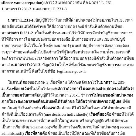
silence vaut acceptation)
เอาไว้ 3 มาตราด้วยกัน คือ มาตรา L. 231-
1. มาตรา D.231-2. และมาตรา D. 231-3.
มาตรา
L.231-1.
บัญญัติไว้ว่าในกรณีที่ฝ่ายปกครองไม่ตอบภายในระยะเวลา
สองเดือนนับแต่ได้รับคำขอ ให้ถือว่าฝ่ายปกครองมีคำสั่งเห็นด้วยตามที่ขอ
มา
มาตรา
D.231-2.
เป็นเรื่องที่กำหนดเอาไว้ว่าให้มีการจัดทำบัญชีรายการต่างๆ
ที่ให้ถือว่า การไม่ตอบของฝ่ายปกครองถือเป็นการยอมรับ และเผยแพร่บัญชี
รายการเหล่านั้นไว้ในเว็บไซต์ของนายกรัฐมนตรี บัญชีรายการดังกล่าวจะต้อง
ระบุว่าคำขอจะต้องยื่นไปยังเจ้าหน้าที่ผู้ใดหรือหน่วยงานใด รวมทั้งระยะเวลาที่
จะถือว่าหากพ้นระยะเวลาดังกล่าว ให้ถือว่าฝ่ายปกครองมีคำสั่งเห็นด้วยตามที่ขอ
มา ส่วน
มาตรา
D.231-3.
บัญญัติว่าเว็บไซต์ที่จะใช้เผยแพร่บัญชีรายการต่างๆตาม
มาตราก่อนหน้านี้ คือเว็บไซต์ชื่อ legifrance.gouv.fr
ในส่วนที่สองของบรรพ 2 เรื่องที่สาม ได้วางหลักเอาไว้ใน
มาตรา L.
231-
4.
เรื่อง
ข้อยกเว้น
ที่ไม่เป็นไปตาม
หลักว่าด้วยการไม่ตอบของฝ่ายปกครองให้ถือว่า
เป็นการยอมรับตาม
ที่บัญญัติไว้ในมาตรา 231-1. ว่า
การไม่ตอบของฝ่ายปกครอง
ภายในระยะเวลาสองเดือนนับแต่ได้รับคำขอ ให้ถือว่าฝ่ายปกครองปฏิเสธ
มีข้อ
ยกเว้นอยู่ 5 เรื่องด้วยกัน
เรื่องแรก
คือคำขอที่ไม่ได้เป็นเรื่องขอให้ฝ่ายปกครองมี
คำสั่งที่เป็นเรื่องเฉพาะตัว (une décision individuelle)
เรื่องที่สอง
คือคำขอที่ไม่ได้
เป็นไปตามกระบวนการที่กำหนดไว้ในกฎหมายหรืออนุบัญญัติ หรือมีลักษณะ
เป็นการเรียกคืน(réclamation)หรือเป็นการร้องเรียนภายในฝ่ายปกครอง( recours
administratif)
เรื่องที่สาม
คือคำขอเป็นเรื่องที่มีลักษณะที่เกี่ยวข้องกับการเงิน