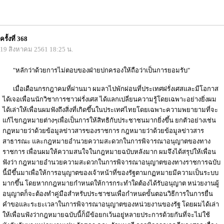
ครั้งที่ 368
19 สิงหาคม 2561 18:25 น.
"หลักว่าด้วยการไม่ตอบของฝ่ายปกครองให้ถือว่าเป็นการยอมรับ"
เมื่อเดือนกรกฎาคมที่ผ่านมา ผมลาไปพักผ่อนที่ประเทศฝรั่งเศสและมีโอกาส
ได้เจอเพื่อนนักวิชาการชาวฝรั่งเศส ได้แลกเปลี่ยนความรู้โดยเฉพาะอย่างยิ่งผม
ได้เล่าให้เพื่อนผมฟังถึงสิ่งที่เกิดขึ้นในประเทศไทยโดยเฉพาะความพยายามที่จะ
แก้ไขกฎหมายต่างๆเพื่อเป็นการให้สิทธิกับประชาชนมากยิ่งขึ้น ยกตัวอย่างเช่น
กฏหมายว่าด้วยข้อมูลข่าวสารของราชการ กฎหมายว่าด้วยข้อมูลข่าวสาร
สาธารณะ และกฎหมายอำนวยความสะดวกในการพิจารณาอนุญาตของทาง
ราชการ เพื่อนผมให้ความสนใจในกฎหมายฉบับหลังมาก ผมจึงได้สรุปให้เพื่อน
ฟังว่า กฎหมายอำนวยความสะดวกในการพิจารณาอนุญาตของทางราชการฉบับ
นี้มีขึ้นมาเพื่อให้การอนุญาตของเจ้าหน้าที่ของรัฐตามกฏหมายมีความเป็นระบบ
มากขึ้น โดยหากกฎหมายกำหนดให้การกระทำใดต้องได้รับอนุญาต หน่วยงานผู้
อนุญาตก็จะต้องทำคู่มือสำหรับประชาชนเพื่อกำหนดขั้นตอนวิธีการในการยื่น
คำขอและระยะเวลาในการพิจารณาอนุญาตของหน่วยงานของรัฐ โดยผมได้เล่า
ให้เพื่อนฟังว่ากฎหมายฉบับนี้ก็มีข้อยกเว้นอยู่หลายประการด้วยกันที่จะไม่ใช้