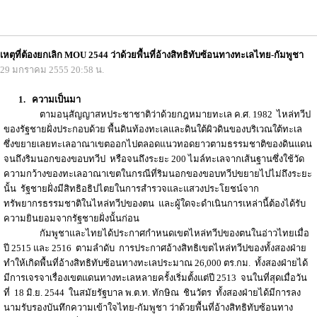
เหตุที่ต้องยกเลิก MOU 2544 ว่าด้วยพื้นที่อ้างสิทธิทับซ้อนทางทะเลไทย-กัมพูชา
29 มกราคม 2555 20:58 น.
1.
ความเป็นมา
ตามอนุสัญญาสหประชาชาติว่าด้วยกฎหมายทะเล ค.ศ. 1982 ไหล่ทวีป
ของรัฐชายฝั่งประกอบด้วย พื้นดินท้องทะเลและดินใต้ผิวดินของบริเวณใต้ทะเล
ซึ่งขยายเลยทะเลอาณาเขตออกไปตลอดแนวทอดยาวตามธรรมชาติของดินแดน
จนถึงริมนอกของขอบทวีป หรือจนถึงระยะ 200 ไมล์ทะเลจากเส้นฐานซึ่งใช้วัด
ความกว้างของทะเลอาณาเขตในกรณีที่ริมนอกของขอบทวีปขยายไปไม่ถึงระยะ
นั้น รัฐชายฝั่งมีสิทธิอธิปไตยในการสำรวจและแสวงประโยชน์จาก
ทรัพยากรธรรมชาติในไหล่ทวีปของตน และผู้ใดจะดำเนินการเหล่านี้ต้องได้รับ
ความยินยอมจากรัฐชายฝั่งนั้นก่อน
กัมพูชาและไทยได้ประกาศกำหนดเขตไหล่ทวีปของตนในอ่าวไทยเมื่อ
ปี 2515 และ 2516 ตามลำดับ การประกาศอ้างสิทธิเขตไหล่ทวีปของทั้งสองฝ่าย
ทำให้เกิดพื้นที่อ้างสิทธิทับซ้อนทางทะเลประมาณ 26,000 ตร.กม. ทั้งสองฝ่ายได้
มีการเจรจาเรื่องเขตแดนทางทะเลหลายครั้งเริ่มตั้งแต่ปี 2513 จนในที่สุดเมื่อวัน
ที่ 18 มิ.ย. 2544 ในสมัยรัฐบาล พ.ต.ท. ทักษิณ ชินวัตร ทั้งสองฝ่ายได้มีการลง
นามรับรองบันทึกความเข้าใจไทย-กัมพูชา ว่าด้วยพื้นที่อ้างสิทธิทับซ้อนทาง