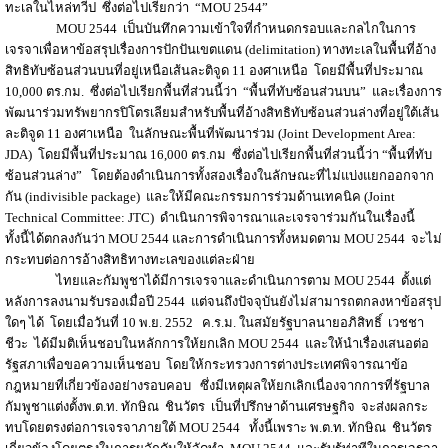
ทะเลในไหล่ทวีป ซึ่งต่อไปเรียกว่า “MOU 2544”
MOU 2544 เป็นบันทึกความเข้าใจที่กำหนดกรอบและกลไกในการ
เจรจาเพื่อหาข้อสรุปเรื่องการปักปันเขตแดน (delimitation) ทางทะเลในพื้นที่อ้าง
สิทธิทับซ้อนส่วนบนที่อยู่เหนือเส้นละติจูด 11 องศาเหนือ โดยมีพื้นที่ประมาณ
10,000 ตร.กม. ซึ่งต่อไปเรียกพื้นที่ส่วนนี้ว่า “พื้นที่ทับซ้อนส่วนบน” และเรื่องการ
พัฒนาร่วมทรัพยากรปิโตรเลียมสำหรับพื้นที่อ้างสิทธิทับซ้อนส่วนล่างที่อยู่ใต้เส้น
ละติจูด 11 องศาเหนือ ในลักษณะพื้นที่พัฒนาร่วม (Joint Development Area:
JDA) โดยมีพื้นที่ประมาณ 16,000 ตร.กม ซึ่งต่อไปเรียกพื้นที่ส่วนนี้ว่า “พื้นที่ทับ
ซ้อนส่วนล่าง” โดยต้องดำเนินการทั้งสองเรื่องในลักษณะที่ไม่แบ่งแยกออกจาก
กัน (indivisible package) และให้มีคณะกรรมการร่วมด้านเทคนิค (Joint
Technical Committee: JTC) ดำเนินการพิจารณาและเจรจาร่วมกันในเรื่องนี้
ทั้งนี้ได้ตกลงกันว่า MOU 2544 และการดำเนินการทั้งหมดตาม MOU 2544 จะไม่
กระทบต่อการอ้างสิทธิทางทะเลของแต่ละฝ่าย
ไทยและกัมพูชาได้มีการเจรจาและดำเนินการตาม MOU 2544 ตั้งแต่
หลังการลงนามรับรองเมื่อปี 2544 แต่จนถึงปัจจุบันยังไม่สามารถตกลงหาข้อสรุป
ใดๆ ได้ โดยเมื่อวันที่ 10 พ.ย. 2552 ค.ร.ม. ในสมัยรัฐบาลนายอภิสิทธิ์ เวชชา
ชีวะ ได้มีมติเห็นชอบในหลักการให้ยกเลิก MOU 2544
และให้นำเรื่องเสนอต่อ
รัฐสภาเพื่อขอความเห็นชอบ โดยให้กระทรวงการต่างประเทศพิจารณาข้อ
กฎหมายที่เกี่ยวข้องอย่างรอบคอบ ซึ่งมีเหตุผลให้ยกเลิกเนื่องจากการที่รัฐบาล
กัมพูชาแต่งตั้งพ.ต.ท. ทักษิณ ชินวัตร เป็นที่ปรึกษาด้านเศรษฐกิจ จะส่งผลกระ
ทบโดยตรงต่อการเจรจาภายใต้ MOU 2544
ทั้งนี้เพราะ พ.ต.ท. ทักษิณ ชินวัตร