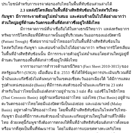
ประโยชน์สำหรับการเจรจาต่อรองกับไทยในพื้นที่ทับซ้อนส่วนล่างได้
2.3
แหล่งปิโตรเลียมในพื้นที่อ้างสิทธิทับซ้อนในไหล่ทวีปไทย-
กัมพูชา
มีการกระจายตัวอยู่ไม่สม่ำเสมอ และค่อนข้างเป็นไปได้อย่างมากว่า
ส่วนใหญ่อยู่ที่ด้านตะวันตกของพื้นที่ดังกล่าวซึ่งอยู่ใกล้ฝั่งไทย
มีการคาดการณ์ที่น่าเชื่อถือได้ในทางธรณีวิทยาว่า แหล่งทรัพยากร
ทรัพยากรปิโตรเลียมที่มีศักยภาพนั้นอยู่ที่บริเวณตะวันออกของแอ่งปัตตานี
(Pattani Trough) ซึ่งต่อจากน่านน้ำไทยออกไปในพื้นที่อ้างสิทธิทับซ้อนใน
ไหล่ทวีปไทย-กัมพูชา และค่อนข้างเป็นไปได้อย่างมากว่า ทรัพยากรปิโตรเลียม
ในพื้นที่อ้างสิทธิทับซ้อนนั้น มีการกระจายตัวอยู่ไม่สม่ำเสมอโดยส่วนใหญ่อยู่ที่
ด้านตะวันตกของพื้นที่ดังกล่าวซึ่งอยู่ใกล้ฝั่งไทย
จากรายงานการสำรวจด้านธรณีวิทยา (Fact Sheet 2010-3015) ของ
สหรัฐอเมริกา (USGS) เมื่อเดือน มิ.ย. 2553 ซึ่งได้ให้ข้อมูลการประเมินบริเวณที่มี
น้ำมันและแก๊สซึ่งยังไม่ค้นพบภายในเขตเอเชียตะวันออกเฉียงใต้ ได้มีการแสดง
รูปตำแหน่งของแอ่ง (Basin) ที่มีการสะสมตัวของน้ำมันและแก๊สรวม 23 แห่ง
สำหรับในอ่าวไทยนั้นมีแอ่งดังกล่าวอยู่จำนวน 3 แอ่ง คือ แอ่งซีโนโซอิกไทย
(Thai Cenozoic Basin) อยู่ด้านเหนือของอ่าวไทย แอ่งไทย (Thai Basin) อยู่ด้าน
ตะวันตกของอ่าวไทยโดยมีแอ่งปัตตานีเป็นแอ่งย่อย และแอ่งมาเลย์ (Malay
Basin) อยู่ทางด้านใต้ของอ่าวไทย โดยพื้นที่อ้างสิทธิทับซ้อนในไหล่ทวีปไทย-
กัมพูชา มีแอ่งที่มีการสะสมตัวของน้ำมันและแก๊สอยู่ส่วนใหญ่ในด้านที่ใกล้ฝั่ง
ไทย ด้วยเหตุนี้กัมพูชาจึงต้องการตกลงให้พื้นที่อ้างสิทธิทับซ้อนดังกล่าวทั้งหมด
หรือมากที่สุดเป็นพื้นที่พัฒนาร่วม โดยไม่ต้องการแบ่งเขตทางทะเลกับไทย