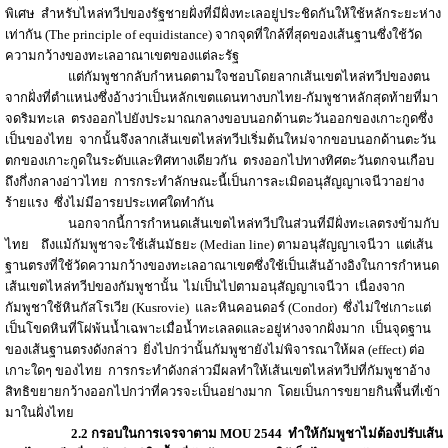
พิเศษ สำหรับไหล่ทวีปของรัฐชายฝั่งที่มีฝั่งทะเลอยู่ประชิดกันให้ใช้หลักระยะห่าง
เท่ากัน (The principle of equidistance) จากจุดที่ใกล้ที่สุดของเส้นฐานซึ่งใช้วัด
ความกว้างของทะเลอาณาเขตของแต่ละรัฐ
แต่กัมพูชากลับกำหนดตามใจชอบโดยลากเส้นเขตไหล่ทวีปของตน
จากฝั่งที่ตำแหน่งซึ่งอ้างว่าเป็นหลักเขตแดนทางบกไทย-กัมพูชาหลักสุดท้ายที่มา
จดริมทะเล ตรงออกไปยังประมาณกลางขอบนอกด้านตะวันออกของเกาะกูดซึ่ง
เป็นของไทย จากนั้นจึงลากเส้นเขตไหล่ทวีปเริ่มต้นใหม่จากขอบนอกด้านตะวัน
ตกของเกาะกูดในระดับและทิศทางเดียวกัน ตรงออกไปทางทิศตะวันตกจนเกือบ
ถึงกึ่งกลางอ่าวไทย การกระทำลักษณะนี้เป็นการละเมิดอนุสัญญาเจนีวาอย่าง
ร้ายแรง ซึ่งไม่มีอารยประเทศใดทำกัน
นอกจากนี้การกำหนดเส้นเขตไหล่ทวีปในส่วนที่มีฝั่งทะเลตรงข้ามกับ
ไทย ถึงแม้กัมพูชาจะใช้เส้นมัธยะ (Median line) ตามอนุสัญญาเจนีวา แต่เส้น
ฐานตรงที่ใช้วัดความกว้างของทะเลอาณาเขตซึ่งใช้เป็นเส้นอ้างอิงในการกำหนด
เส้นเขตไหล่ทวีปของกัมพูชานั้น ไม่เป็นไปตามอนุสัญญาเจนีวา เนื่องจาก
กัมพูชาใช้หินกัสโรเวีย (Kusrovie) และหินคอนดอร์ (Condor) ซึ่งไม่ใช่เกาะแต่
เป็นโขดหินที่โผ่พ้นน้ำเฉพาะเมื่อน้ำทะเลลดและอยู่ห่างจากฝั่งมาก เป็นจุดฐาน
ของเส้นฐานตรงดังกล่าว ยิ่งไปกว่านั้นกัมพูชายังไม่พิจารณาให้ผล (effect) ต่อ
เกาะใดๆ ของไทย การกระทำดังกล่าวมีผลทำให้เส้นเขตไหล่ทวีปที่กัมพูชาอ้าง
สิทธิขยายกว้างออกไปกว่าที่ควรจะเป็นอย่างมาก โดยเป็นการขยายกินพื้นที่เข้า
มาในฝั่งไทย
2.2
กรอบในการเจรจาตาม MOU 2544
ทำให้กัมพูชาไม่ต้องปรับเส้น