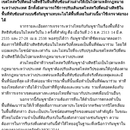
เขตไหล่ทวีปที่ตนอ้างสิทธิใน
พื้นที่ทับซ้อนส่วนล่าง
ให้เป็นไปตามหลักกฎหมาย
ระหว่างประเทศ อีกทั้งยังสามารถใช้การปรับเส้นเขตไหล่ทวีปที่ตนอ้างสิทธิใน
พื้นที่ทับซ้อนส่วนบนซึ่งกัมพูชาแทบจะไม่ได้พื้นที่เลยในส่วนนี้มาใช้เจรจาต่อรอง
ได้
จากรายละเอียดการเจรจาระหว่างไทยกับกัมพูชาในเรื่องพื้นที่อ้าง
สิทธิทับซ้อนในไหล่ทวีปใน 3 ครั้งที่สำคัญ คือ เมื่อวันที่ 2-5 ธ.ค. 2513 14 มี.ค.
2535 และ 27-28 เม.ย. 2538 พอสรุปได้ว่า กัมพูชามีท่าทีชัดเจนมาตลอดว่า
ต้องการให้พื้นที่อ้างสิทธิทับซ้อนในไหล่ทวีปทั้งหมดเป็นพื้นที่พัฒนาร่วม โดยให้
แบ่งผลประโยชน์ฝ่ายละเท่ากัน และไม่สนใจที่จะปรับปรุงเส้นเขตไหล่ทวีปที่ตน
อ้างสิทธิให้เป็นไปตามหลักกฎหมายระหว่างประเทศ
ส่วนไทยมีท่าทีว่าเขตไหล่ทวีปที่กัมพูชาอ้างสิทธิไม่เป็นไปตามหลัก
กฎหมายระหว่างประเทศ กัมพูชาต้องปรับเส้นเขตไหล่ทวีปของตนให้ถูกต้องตาม
หลักกฎหมายระหว่างประเทศจนเหลือพื้นที่ทับซ้อนที่แท้จริงที่สมเหตุผลและมี
พื้นที่น้อยที่สุด แล้วจึงค่อยมาพิจารณาพื้นที่นั้นเพื่อทำเป็นพื้นที่พัฒนาร่วม ท่าที
ของไทยดังกล่าวถือได้ว่าเป็นท่าทีที่ถูกต้องและเหมาะสม รวมทั้งสอดคล้องกับ
ท่าทีการเจรจาเขตแดนทางทะเลของไทยที่ผ่านมากับประเทศเพื่อนบ้านอื่นๆ
นอกจากนี้กัมพูชามีความต้องการที่จะให้ดำเนินการตกลงทำเป็น
พื้นที่พัฒนาร่วมให้เร็วที่สุดเพื่อการแสวงหาประโยชน์จากทรัพยากรปิโตรเลียม
ในพื้นที่ดังกล่าว อันจะเป็นประโยชน์ต่อเศรษฐกิจของตนอย่างสำคัญยิ่ง ในขณะ
ที่ไทยไม่มีความจำเป็นที่ต้องรีบเร่งในเรื่องดังกล่าวอย่างเช่นกัมพูชา ความ
ต้องการในการรีบเร่งที่แตกต่างกันนี้ทำให้ไทยอยู่ในฐานะที่เหนือกว่ากัมพูชาใน
การเจรจาก่อนการจัดทำ MOU 2544