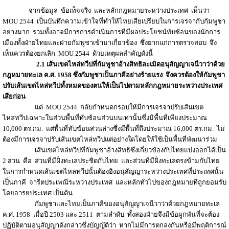
จากข้อมูล ข้อเท็จจริง และหลักกฎหมายระหว่างประเทศ เห็นว่า
MOU 2544 เป็นบันทึกความเข้าใจที่ทำให้ไทยเสียเปรียบในการเจรจากับกัมพูชา
อย่างมาก รวมทั้งอาจมีการการดำเนินการที่มีผลประโยชน์ทับซ้อนของนักการ
เมืองทั้งฝ่ายไทยและฝ่ายกัมพูชาเข้ามาเกี่ยวข้อง ซึ่งยากแก่การตรวจสอบ จึง
เห็นควรต้องยกเลิก MOU 2544 ด้วยเหตุผลสำคัญดังนี้
2.1
เส้นเขตไหล่ทวีปที่กัมพูชาอ้างสิทธิละเมิด
อนุสัญญาเจนีวาว่าด้วย
กฎหมายทะเล ค.ศ.
1958
ซึ่งกัมพูชาเป็นภาคีอย่างร้ายแรง
จึงควรต้องให้กัมพูชา
ปรับเส้นเขตไหล่ทวีปทั้งหมดของตนให้เป็นไปตามหลักกฎหมายระหว่างประเทศ
เสียก่อน
แต่ MOU 2544 กลับกำหนดกรอบให้มีการเจรจาปรับเส้นเขต
ไหล่ทวีปเฉพาะในส่วนพื้นที่ทับซ้อนส่วนบนเท่านั้นซึ่งมีพื้นที่เพียงประมาณ
10,000 ตร.กม. แต่พื้นที่ทับซ้อนส่วนล่างซึ่งมีพื้นที่ถึงประมาณ 16,000 ตร.กม. ไม่
ต้องมีการเจรจาปรับเส้นเขตไหล่ทวีปแต่อย่างใดโดยให้ใช้เป็นพื้นที่พัฒนาร่วม
เส้นเขตไหล่ทวีปที่กัมพูชาอ้างสิทธิซึ่งเกี่ยวข้องกับไทยแบ่งออกได้เป็น
2 ส่วน
คือ ส่วนที่มีฝั่งทะเลประชิดกับไทย และส่วนที่มีฝั่งทะเลตรงข้ามกับไทย
ในการกำหนดเส้นเขตไหลทวีปนั้นต้องอิงอนุสัญญาระหว่างประเทศที่ประเทศนั้น
เป็นภาคี จารีตประเพณีระหว่างประเทศ และหลักทั่วไปของกฎหมายที่ถูกยอมรับ
โดยอารยประเทศ เป็นต้น
กัมพูชาและไทยเป็นภาคีของอนุสัญญาเจนีวาว่าด้วยกฎหมายทะเล
ค.ศ. 1958 เมื่อปี 2503 และ 2511 ตามลำดับ ทั้งสองฝ่ายจึงมีข้อผูกพันที่จะต้อง
ปฏิบัติตามอนุสัญญาดังกล่าวซึ่งบัญญัติว่า หากไม่มีการตกลงกันหรือมีพฤติการณ์