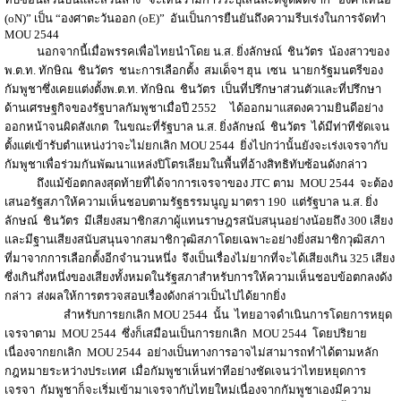
(oN)” เป็น “องศาตะวันออก (oE)” อันเป็นการยืนยันถึงความรีบเร่งในการจัดทำ
MOU 2544
นอกจากนี้เมื่อพรรคเพื่อไทยนำโดย น.ส. ยิ่งลักษณ์ ชินวัตร น้องสาวของ
พ.ต.ท. ทักษิณ ชินวัตร ชนะการเลือกตั้ง สมเด็จฯ ฮุน เซน นายกรัฐมนตรีของ
กัมพูชาซึ่งเคยแต่งตั้งพ.ต.ท. ทักษิณ ชินวัตร เป็นที่ปรึกษาส่วนตัวและที่ปรึกษา
ด้านเศรษฐกิจของรัฐบาลกัมพูชาเมื่อปี 2552 ได้ออกมาแสดงความยินดีอย่าง
ออกหน้าจนผิดสังเกต ในขณะที่รัฐบาล น.ส. ยิ่งลักษณ์ ชินวัตร ได้มีท่าทีชัดเจน
ตั้งแต่เข้ารับตำแหน่งว่าจะไม่ยกเลิก MOU 2544 ยิ่งไปกว่านั้นยังจะเร่งเจรจากับ
กัมพูชาเพื่อร่วมกันพัฒนาแหล่งปิโตรเลียมในพื้นที่อ้างสิทธิทับซ้อนดังกล่าว
ถึงแม้ข้อตกลงสุดท้ายที่ได้จาการเจรจาของ JTC ตาม MOU 2544 จะต้อง
เสนอรัฐสภาให้ความเห็นชอบตามรัฐธรรมนูญ มาตรา 190 แต่รัฐบาล น.ส. ยิ่ง
ลักษณ์ ชินวัตร มีเสียงสมาชิกสภาผู้แทนราษฎรสนับสนุนอย่างน้อยถึง 300 เสียง
และมีฐานเสียงสนับสนุนจากสมาชิกวุฒิสภาโดยเฉพาะอย่างยิ่งสมาชิกวุฒิสภา
ที่มาจากการเลือกตั้งอีกจำนวนหนึ่ง จึงเป็นเรื่องไม่ยากที่จะได้เสียงเกิน 325 เสียง
ซึ่งเกินกึ่งหนึ่งของเสียงทั้งหมดในรัฐสภาสำหรับการให้ความเห็นชอบข้อตกลงดัง
กล่าว ส่งผลให้การตรวจสอบเรื่องดังกล่าวเป็นไปได้ยากยิ่ง
สำหรับการยกเลิก MOU 2544 นั้น ไทยอาจดำเนินการโดยการหยุด
เจรจาตาม MOU 2544 ซึ่งก็เสมือนเป็นการยกเลิก MOU 2544 โดยปริยาย
เนื่องจากยกเลิก MOU 2544 อย่างเป็นทางการอาจไม่สามารถทำได้ตามหลัก
กฎหมายระหว่างประเทศ เมื่อกัมพูชาเห็นท่าทีอย่างชัดเจนว่าไทยหยุดการ
เจรจา กัมพูชาก็จะเริ่มเข้ามาเจรจากับไทยใหม่เนื่องจากกัมพูชาเองมีความ