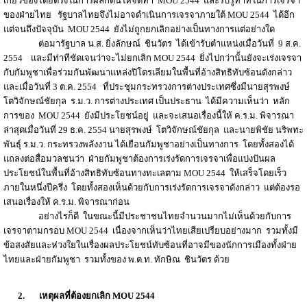
เกี่ยวข้องโดยตรงในการผลักดันให้จัดทำ MOU 2544
และรับรู้ท่าทีในการเจรจา
ของฝ่ายไทย
รัฐบาลไทยจึงไม่อาจดำเนินการเจรจาภายใต้ MOU 2544
ได้อีก
แต่จนถึงปัจจุบัน MOU 2544
ยังไม่ถูกยกเลิกอย่างเป็นทางการแต่อย่างใด
ต่อมารัฐบาล น.ส. ยิ่งลักษณ์ ชินวัตร ได้เข้ารับตำแหน่งเมื่อวันที่ 9 ส.ค.
2554 และมีท่าทีชัดเจนว่าจะไม่ยกเลิก MOU 2544 ยิ่งไปกว่านั้นยังจะเร่งเจรจา
กับกัมพูชาเพื่อร่วมกันพัฒนาแหล่งปิโตรเลียมในพื้นที่อ้างสิทธิทับซ้อนดังกล่าว
และเมื่อวันที่ 3 ต.ค. 2554 ที่ประชุมกระทรวงการต่างประเทศซึ่งมีนายสุรพงษ์
โตวิจักษณ์ชัยกุล ร.ม.ว. การต่างประเทศ เป็นประธาน ได้มีความเห็นว่า หลัก
การของ MOU 2544
ยังมีประโยชน์อยู่ และจะเสนอเรื่องนี้ให้ ค.ร.ม. พิจารณา
ล่าสุดเมื่อวันที่ 29 ธ.ค. 2554 นายสุรพงษ์ โตวิจักษณ์ชัยกุล และนายพิชัย นริพทะ
พันธุ์ ร.ม.ว. กระทรวงพลังงาน ได้เยือนกัมพูชาอย่างเป็นทางการ โดยทั้งสองได้
แถลงต่อสื่อมวลชนว่า ฝ่ายกัมพูชาต้องการเร่งรัดการเจรจาเพื่อแบ่งปันผล
ประโยชน์ในพื้นที่อ้างสิทธิทับซ้อนทางทะเลตาม MOU 2544 ให้เสร็จโดยเร็ว
ภายในหนึ่งปีครึ่ง โดยทั้งสองเห็นด้วยกับการเร่งรัดการเจรจาดังกล่าว แต่ต้องรอ
เสนอเรื่องให้ ค.ร.ม. พิจารณาก่อน
อย่างไรก็ดี ในขณะนี้มีประชาชนไทยจำนวนมากไม่เห็นด้วยกับการ
เจรจาตามกรอบ MOU 2544 เนื่องจากเห็นว่าไทยเสียเปรียบอย่างมาก รวมทั้งมี
ข้อสงสัยและห่วงใยในเรื่องผลประโยชน์ทับซ้อนที่อาจมีของนักการเมืองทั้งฝ่าย
ไทยและฝ่ายกัมพูชา รวมทั้งของ พ.ต.ท. ทักษิณ ชินวัตร ด้วย
2.
เหตุผลที่ต้องยกเลิก
MOU 2544