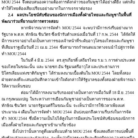
MOU 2544 จึงตอบสนองความต้องการดังกล่าวของกัมพูชาได้อย่างดียิ่ง แต่กลับ
ทำให้ไทยต้องเสียเปรียบอย่างมากในการเจรจาต่อรอง
2.4
ผลประโยชน์ทับซ้อนของนักการเมืองทั้งฝ่ายไทยและกัมพูชา
ในพื้นที่
พัฒนาร่วมที่ยากแก่การตรวจสอบ
หากพิจารณาการจัดทำ MOU 2544 จะพบว่ามีการเร่งรีบอย่างมาก
รัฐบาล พ.ต.ท. ทักษิณ ชินวัตร ซึ่งเข้ารับตำแหน่งเมื่อวันที่ 17 ก.พ. 2544 ได้จัดให้
มีการเจรจาอย่างไม่เป็นทางการของเจ้าหน้าที่ระดับอาวุโสของไทยและกัมพูชา
ที่เสียมราฐเมื่อวันที่ 21 เม.ย. 2544 ซึ่งสามารถกำหนดแนวทางจนนำไปสู่การจัด
ทำ MOU 2544
ในวันที่ 4 มิ.ย. 2544 ดร.สุรเกียรติ์ เสถียรไทย ร.ม.ว. การต่างประเทศ
ของไทยในขณะนั้น และ นายซก อัน รัฐมนตรีอาวุโส และประธานการ
ปิโตรเลียมแห่งชาติกัมพูชา ได้ร่วมลงนามเบื้องต้นใน MOU 2544 โดยทั้งสอง
ฝ่ายตกลงที่จะเสนอบันทึกความเข้าใจดังกล่าวให้รัฐบาลของทั้งสองฝ่ายพิจารณา
ให้ความเห็นชอบ
ต่อมาได้มีการลงนามรับรองอย่างเป็นทางการเมื่อวันที่ 18 มิ.ย. 2544
ณ กรุงพนมเปญ ในระหว่างการเยือนกัมพูชาอย่างเป็นทางการของ พ.ต.ท.
ทักษิณ ชินวัตร นายกรัฐมนตรีในขณะนั้น จะเห็นว่ามีการใช้เวลาเพียงแค่
ประมาณ 4 เดือนในการจัดทำ MOU 2544 อันบ่งบอกถึงความรีบเร่งในการจัด
ทำ MOU 2544 ซึ่งมีความเป็นไปได้สูงในการมีผลประโยชน์ทับซ้อนของนักการ
เมืองทั้งฝ่ายไทยและกัมพูชาเข้ามาเกี่ยวข้อง
ยิ่งไปกว่านั้นหากดูที่แผนที่แนบท้าย MOU 2544 ซึ่งแสดงถึงการแบ่งพื้นที่
ทับซ้อนส่วนบนและส่วนล่าง จะเห็นว่ามีการระบุเส้นละติจูดผิดจาก “องศาเหนือ