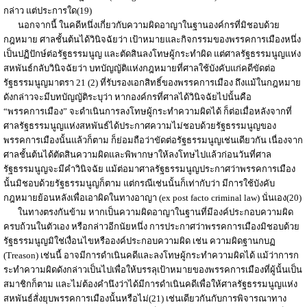
กล่าว แต่ประการใด(19)
นอกจากนี้ ในคดีหนึ่งเกี่ยวกับความผิดอาญาในฐานองค์กรที่มิชอบด้วย
กฎหมาย ศาลชั้นต้นได้วินิจฉัยว่า เป้าหมายและกิจกรรมของพรรคการเมืองหนึ่ง
เป็นปฏิปักษ์ต่อรัฐธรรมนูญ และตัดสินลงโทษผู้กระทำผิด แต่ศาลรัฐธรรมนูญแห่ง
สหพันธ์กลับวินิจฉัยว่า บทบัญญัติแห่งกฎหมายที่ศาลใช้บังคับแก่คดีขัดต่อ
รัฐธรรมนูญมาตรา 21 (2) ที่รับรองเอกสิทธิ์ของพรรคการเมือง ถึงแม้ในกฎหมาย
ดังกล่าวจะมีบทบัญญัติระบุว่า หากองค์กรที่ศาลได้วินิจฉัยไปนั้นคือ
“พรรคการเมือง” จะดำเนินการลงโทษผู้กระทำความผิดได้ ก็ต่อเมื่อหลังจากที่
ศาลรัฐธรรมนูญแห่งสหพันธ์ได้ประกาศความไม่ชอบด้วยรัฐธรรมนูญของ
พรรคการเมืองนั้นแล้วก็ตาม ก็ย่อมถือว่าขัดต่อรัฐธรรมนูญเช่นเดียวกัน เนื่องจาก
ศาลชั้นต้นได้ตัดสินความผิดและพิพากษาให้ลงโทษไปแล้วก่อนวันที่ศาล
รัฐธรรมนูญจะมีคำวินิจฉัย แม้ต่อมาศาลรัฐธรรมนูญประกาศว่าพรรคการเมือง
นั้นมิชอบด้วยรัฐธรรมนูญก็ตาม แต่กรณีเช่นนั้นก็เท่ากับว่า มีการใช้บังคับ
กฎหมายย้อนหลังเพื่อเอาผิดในทางอาญา (ex post facto criminal law) นั่นเอง(20)
ในทางตรงกันข้าม หากเป็นความผิดอาญาในฐานที่มีองค์ประกอบความผิด
ครบถ้วนในตัวเอง หรือกล่าวอีกนัยหนึ่ง การประกาศว่าพรรคการเมืองมิชอบด้วย
รัฐธรรมนูญมิใช่เงื่อนไขหรือองค์ประกอบความผิด เช่น ความผิดฐานกบฏ
(Treason) เช่นนี้ อาจมีการดำเนินคดีและลงโทษผู้กระทำความผิดได้ แม้ว่าการก
ระทำความผิดดังกล่าวเป็นไปเพื่อให้บรรลุเป้าหมายของพรรคการเมืองที่ผู้นั้นเป็น
สมาชิกก็ตาม และไม่ต้องคำนึงว่าได้มีการดำเนินคดีเพื่อให้ศาลรัฐธรรมนูญแห่ง
สหพันธ์สั่งยุบพรรคการเมืองนั้นหรือไม่(21) เช่นเดียวกันกับการพิจารณาทาง