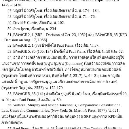
1429 – 1430.
47. บุญศรี มีวงศ์อุโฆษ, เรื่องเดิมเชิงอรรถที่ 2, น. 174 – 184.
48. บุญศรี มีวงศ์อุโฆษ, เรื่องเดิมเชิงอรรถที่ 2, น. 71 – 76.
49. David P. Currie, เรื่องเดิม, น. 102.
50. Jörn Ipsen, เรื่องเดิม, น. 234.
51. BVerfGE 2, 1 [SRP – Decision of Oct. 23, 1952] และ BVerfGE 5, 85 [KPD
– Decision on Aug. 17, 1956]
52. BVerfGE 2, 1 (73) อ้างถึงใน Paul Franz, เรื่องเดิม, น. 57.
53. BVerfGE 5, 85 (105, 134) อ้างถึงใน Paul Franz, เรื่องเดิม, น. 59 และ 62.
54. อาทิ การยกเลิกการแบ่งแยกชนชั้น การสร้างสังคมใหม่ที่ปลดปล่อยผู้ใช้
แรงงานจากการกดขี่ของนายทุน ชุมชน (Commune) เป็นเจ้าของปัจจัยการผลิต
ฯลฯ ผู้สนใจโปรดดู ธานินทร์ กรัยวิเชียร, การใช้กฎหมายป้องกันคอมมิวนิสต์,
(กรุงเทพฯ: โรงพิมพ์การศาสนา, พิมพ์ครั้งที่ 5, 2517), น. 6 – 21; และ ชาญชัย
แสวงศักดิ์, กฎหมายรัฐธรรมนูญ แนวคิดและประสบการณ์ของต่างประเทศ,
(กรุงเทพฯ: วิญญูชน, 2552), น. 172-179.
55. BVerfGE 5, 85 (141) อ้างถึงใน บุญศรี มีวงศ์อุโฆษ, เรื่องเดิมเชิงอรรถที่ 20,
น. 91; และ Paul Franz, เรื่องเดิม, น. 59.
56. Walter F. Murphy and Joseph Tanenhaus, Comparative Constitutional
Law: Cases and Commentaries, (New York: St. Martin’s Press, 1977), น. 621;
หนังสือเล่มนี้แปลบางส่วนของคำวินิจฉัยคดียุบพรรค SRP และพรรค KPD เป็น
ภาษาอังกฤษ.
57. Paul Franz, เรื่องเดิม, น. 63 ในเชิงอรรถที่ 68; Dan Gordon, เรื่องเดิม, น.