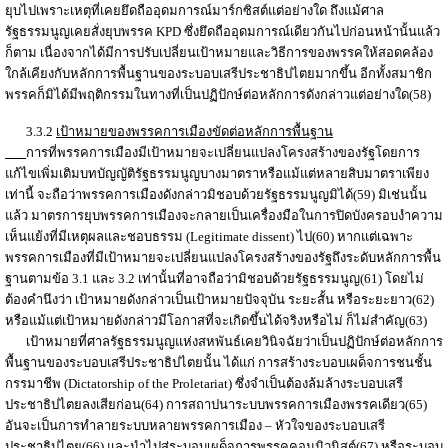
ยุบไปเพราะเหตุที่เคยยึดถืออุดมการณ์มาร์กซิสต์แต่อย่างใด ถึงแม้ศาล
รัฐธรรมนูญเคยสั่งยุบพรรค KPD ซึ่งยึดถืออุดมการณ์เดียวกันไปก่อนหน้านั้นแล้ว
ก็ตาม เนื่องจากได้มีการปรับเปลี่ยนเป้าหมายและวิธีการของพรรคให้สอดคล้อง
ใกล้เคียงกับหลักการพื้นฐานของระบอบเสรีประชาธิปไตยมากขึ้น อีกทั้งสมาชิก
พรรคก็มิได้มีพฤติกรรมในทางที่เป็นปฏิปักษ์ต่อหลักการดังกล่าวแต่อย่างใด(58)
3.3.2
เป้าหมายของพรรคการเมืองขัดต่อหลักการพื้นฐาน
การที่พรรคการเมืองมีเป้าหมายจะเปลี่ยนแปลงโครงสร้างของรัฐโดยการ
แก้ไขเพิ่มเติมบทบัญญัติรัฐธรรมนูญบางมาตราหรือแม้แต่หลายสิบมาตราเพียง
เท่านี้ จะถือว่าพรรคการเมืองดังกล่าวมิชอบด้วยรัฐธรรมนูญมิได้(59) มิเช่นนั้น
แล้ว มาตรการยุบพรรคการเมืองจะกลายเป็นเครื่องมือในการปิดบังครอบงำความ
เห็นแย้งที่มีเหตุผลและชอบธรรม (Legitimate dissent) ไป(60) หากแต่เฉพาะ
พรรคการเมืองที่มีเป้าหมายจะเปลี่ยนแปลงโครงสร้างของรัฐถึงระดับหลักการพื้น
ฐานตามข้อ 3.1 และ 3.2 เท่านั้นที่อาจถือว่ามิชอบด้วยรัฐธรรมนูญ(61) โดยไม่
ต้องคำนึงว่า เป้าหมายดังกล่าวเป็นเป้าหมายปัจจุบัน ระยะสั้น หรือระยะยาว(62)
หรือแม้แต่เป้าหมายดังกล่าวมีโอกาสที่จะเกิดขึ้นได้จริงหรือไม่ ก็ไม่สำคัญ(63)
เป้าหมายที่ศาลรัฐธรรมนูญแห่งสหพันธ์เคยวินิจฉัยว่าเป็นปฏิปักษ์ต่อหลักการ
พื้นฐานของระบอบเสรีประชาธิปไตยนั้น ได้แก่ การสร้างระบอบเผด็จการชนชั้น
กรรมาชีพ (Dictatorship of the Proletariat) ซึ่งจำเป็นต้องล้มล้างระบอบเสรี
ประชาธิปไตยลงเสียก่อน(64) การสถาปนาระบบพรรคการเมืองพรรคเดียว(65)
อันจะเป็นการทำลายระบบหลายพรรคการเมือง – หัวใจของระบอบเสรี
ประชาธิปไตย(66) และนำไปสู่ระบอบเผด็จการพรรคคอมมิวนิสต์(67) หรือระบอบ