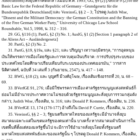
Associations) สั่งยุบพรรคดังกล่าวเมื่อปี ค.ศ. 1995; GG, §9 (2) [Article 9 (2) of the
Basic Law for the Federal Republic of Germany - Grundgesetz für die
Bundesrepublik Deutschland] และ VereinsG, §§ 2 – 3; โปรดดู Judith Wise,
“Dissent and the Militant Democracy: the German Constitution and the Banning
of the Free German Worker Party,” University of Chicago Law School
Roundtable, Vol.5, 1998, น. 312 – 316.
29. GG, §116 (1); PartG, §2 (3) No. 1; AuslG, §1 (2) [Section 1 paragraph 2 of
the Aliens Act – Ausländergesetz]
30. PartG, §2 (3) No. 2.
31. PartG, §19, §19a, และ §21; และ ปริญญา เทวานฤมิตรกุล, “การอุดหนุน
เงินให้พรรคการเมืองโดยรัฐและการควบคุมเงินบริจาค: การปรับปรุงระบบของ
ประเทศไทยโดยศึกษาเปรียบเทียบกับระบบของประเทศเยอรมัน,” วารสาร
นิติศาสตร์, ฉบับที่ 34 เล่มที่ 3 (กันยายน, 2547), น. 417 – 148.
32. BWG, §18 (2); และ บุญศรี มีวงศ์อุโฆษ, เรื่องเดิมเชิงอรรถที่ 20, น. 68 –
69.
33. BVerfGE 91, 276; เมื่อมิใช่พรรคการเมือง ศาลรัฐธรรมนูญแห่งสหพันธ์ก็
ย่อมไม่มีอำนาจประกาศความไม่ชอบด้วยรัฐธรรมนูญและสั่งยุบการรวมกลุ่มดัง
กล่าว; Judith Wise, เรื่องเดิม, น. 316; และ Donald P. Kommers, เรื่องเดิม, น. 236.
34. BVerfGE 13, 174 (176-177) อ้างถึงใน David P. Currie, เรื่องเดิม, น. 220.
35. VereinsG, §§ 2 – 3; รัฐมนตรีมหาดไทยของมลรัฐจะมีอำนาจสั่งยุบ
สมาคมเฉพาะแต่ในเขตมลรัฐของตนเท่านั้น บางครั้ง หากสมาคมดำเนินการใน
เขตพื้นที่ตั้งแต่สองมลรัฐขึ้นไป จะมีการใช้อำนาจสั่งยุบโดยทั้งรัฐมนตรี
มหาดไทยแห่งสหพันธ์และของมลรัฐนั้น ๆ โปรดดู Donald P. Kommers, เรื่องเดิม,