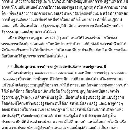
กว่านั้น โครงสร้างของรัฐและระบบกฎหมายที่ตั้งอยู่บนหลักการพื้นฐานเหล่านี้ไม่
อาจแก้ไขเปลี่ยนแปลงได้ภายใต้กรอบของรัฐธรรมนูญ(43) ดังนั้น ความพยายาม
ใด ๆ ที่จะล้มล้างการปกครองระบอบเสรีประชาธิปไตยลงทั้งหมด หรือทำลายหลัก
การพื้นฐานดังกล่าวแต่เพียงข้อหนึ่งข้อใดย่อมถือเป็นการกระทำที่เป็นปฏิปักษ์
และอาจถือเป็นเหตุให้ศาลรัฐธรรมนูญวินิจฉัยว่าพรรคการเมืองนั้นมิชอบด้วย
รัฐธรรมนูญและสั่งยุบพรรคได้(44)
อนึ่ง แม้รัฐธรรมนูญ มาตรา 21 (1) จะกำหนดให้โครงสร้างภายในของ
พรรคการเมืองต้องสอดคล้องกับหลักประชาธิปไตย แต่ลำพังเพียงการฝ่าฝืนมิได้
จัดโครงสร้างภายในให้เป็นประชาธิปไตยแต่เพียงอย่างเดียวย่อมไม่เพียงพอที่จะ
ถือเป็นเหตุให้ยุบพรรคการเมืองนั้นได้(45)
3.2 เป็นภัยคุกคามการดำรงอยู่ของสหพันธ์สาธารณรัฐเยอรมนี
หลักสหพันธรัฐ (Bundesstaat – Federation) และหลักสาธารณรัฐ (Republik –
Republic) เป็นหลักการพื้นฐานที่ไม่อาจมีการเปลี่ยนแปลงได้ แม้โดยการเสนอ
แก้ไขเพิ่มเติมรัฐธรรมนูญก็มิอาจกระทำได้ การจะยกเลิกหลักการดังกล่าวกระทำ
ได้เพียงวิธีการเดียวคือ ยกเลิกหรือล้มล้างรัฐธรรมนูญเดิมทั้งฉบับและจัดทำ
รัฐธรรมนูญใหม่(46) หลักสหพันธรัฐนั้น เบื้องต้นคือ มีรูปของรัฐเป็นแบบรัฐรวม
โดยต้องมีโครงสร้างของรัฐสองระดับได้แก่ สหพันธ์และมลรัฐ และมลรัฐต่าง ๆ
ต้องมีส่วนร่วมในกระบวนการออกกฎหมายของสหพันธ์ผ่านสภาที่ปรึกษาแห่ง
สหพันธ์(47) (Bundesrat) ส่วนหลักสาธารณรัฐนั้น คือ มีประมุขแห่งรัฐเป็น
ประธานาธิบดีที่ดำรงตำแหน่งตามวาระ มิได้สืบทอดตำแหน่งโดยสายโลหิตหรือ
ตามความประสงค์ของผู้ดำรงตำแหน่ง ณ ขณะนั้น(48) และต้องเป็นระบอบ