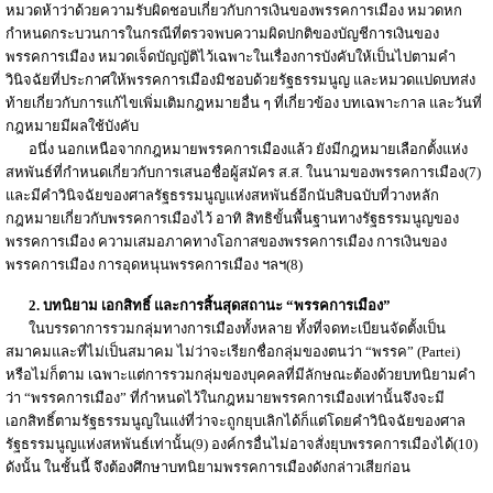
หมวดห้าว่าด้วยความรับผิดชอบเกี่ยวกับการเงินของพรรคการเมือง หมวดหก
กำหนดกระบวนการในกรณีที่ตรวจพบความผิดปกติของบัญชีการเงินของ
พรรคการเมือง หมวดเจ็ดบัญญัติไว้เฉพาะในเรื่องการบังคับให้เป็นไปตามคำ
วินิจฉัยที่ประกาศให้พรรคการเมืองมิชอบด้วยรัฐธรรมนูญ และหมวดแปดบทส่ง
ท้ายเกี่ยวกับการแก้ไขเพิ่มเติมกฎหมายอื่น ๆ ที่เกี่ยวข้อง บทเฉพาะกาล และวันที่
กฎหมายมีผลใช้บังคับ
อนึ่ง นอกเหนือจากกฎหมายพรรคการเมืองแล้ว ยังมีกฎหมายเลือกตั้งแห่ง
สหพันธ์ที่กำหนดเกี่ยวกับการเสนอชื่อผู้สมัคร ส.ส. ในนามของพรรคการเมือง(7)
และมีคำวินิจฉัยของศาลรัฐธรรมนูญแห่งสหพันธ์อีกนับสิบฉบับที่วางหลัก
กฎหมายเกี่ยวกับพรรคการเมืองไว้ อาทิ สิทธิขั้นพื้นฐานทางรัฐธรรมนูญของ
พรรคการเมือง ความเสมอภาคทางโอกาสของพรรคการเมือง การเงินของ
พรรคการเมือง การอุดหนุนพรรคการเมือง ฯลฯ(8)
2. บทนิยาม เอกสิทธิ์ และการสิ้นสุดสถานะ “พรรคการเมือง”
ในบรรดาการรวมกลุ่มทางการเมืองทั้งหลาย ทั้งที่จดทะเบียนจัดตั้งเป็น
สมาคมและที่ไม่เป็นสมาคม ไม่ว่าจะเรียกชื่อกลุ่มของตนว่า “พรรค” (Partei)
หรือไม่ก็ตาม เฉพาะแต่การรวมกลุ่มของบุคคลที่มีลักษณะต้องด้วยบทนิยามคำ
ว่า “พรรคการเมือง” ที่กำหนดไว้ในกฎหมายพรรคการเมืองเท่านั้นจึงจะมี
เอกสิทธิ์ตามรัฐธรรมนูญในแง่ที่ว่าจะถูกยุบเลิกได้ก็แต่โดยคำวินิจฉัยของศาล
รัฐธรรมนูญแห่งสหพันธ์เท่านั้น(9) องค์กรอื่นไม่อาจสั่งยุบพรรคการเมืองได้(10)
ดังนั้น ในชั้นนี้ จึงต้องศึกษาบทนิยามพรรคการเมืองดังกล่าวเสียก่อน