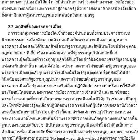
หมายทางการเมือง อันได้แก่ การมีส่วนในการสร้างเจตจำนงทางการเมืองของ
ปวงชนอย่างต่อเนื่อง และการเข้าสู่อำนาจรัฐด้วยการส่งสมาชิกลงสมัครรับเลือก
ตั้งสมาชิกสภาผู้แทนราษฎรแห่งสหพันธ์หรือสภามลรัฐ
2.2 เอกสิทธิ์ของพรรคการเมือง
การรวมกลุ่มทางการเมืองใดเข้าด้วยองค์ประกอบทั้งสามประการตามบท
นิยามพรรคการเมืองดังกล่าวแล้ว ย่อมถือเป็นพรรคการเมืองตามกฎหมาย
พรรคการเมือง และได้รับเอกสิทธิ์ตามรัฐธรรมนูญและสิทธิประโยชน์ต่าง ๆ ตาม
กฎหมายอื่น ๆ ที่เกี่ยวข้อง และด้วยความที่รัฐธรรมนูญให้เอกสิทธิ์แก่
พรรคการเมืองในแง่ที่ว่าจะถูกยุบเลิกได้ก็แต่โดยคำวินิจฉัยของศาลรัฐธรรมนูญ
แห่งสหพันธ์เท่านั้น ศาลอื่นจึงไม่อาจประกาศความไม่ชอบด้วยรัฐธรรมนูญของ
พรรคการเมืองและสั่งยุบพรรคการเมืองนั้นได้(16) และตราบใดที่ยังมิได้มีคำ
วินิจฉัยของศาลรัฐธรรมนูญประกาศความไม่ชอบด้วยรัฐธรรมนูญของ
พรรคการเมืองใด รัฐจะแทรกแซงหรือเลือกปฏิบัติแก่การกระทำหรือการใช้สิทธิ
ประโยชน์โดยชอบของพรรคการเมือง กรรมการ เจ้าหน้าที่ และสมาชิกของ
พรรคโดยเฉพาะที่กระทำในนามของพรรคการเมืองนั้นมิได้(17) เช่น สถานีวิทยุ
และโทรทัศน์ของรัฐจะเลือกปฏิบัติต่อพรรคการเมืองที่ผู้บริหารของสถานีกังวลว่า
อาจเป็นภยันตรายมิได้(18) อย่างไรก็ตาม ลำพังแค่การระบุไว้ในรายงานของ
กระทรวงมหาดไทยแห่งสหพันธ์ว่าพรรค NPD อาจเป็นภัยคุกคามต่อหลักการพื้น
ฐานของระบอบเสรีประชาธิปไตยและรัฐธรรมนูญเพียงเท่านี้ ยังไม่ถือเป็นการ
ดำเนินการที่ละเมิดเอกสิทธิ์ของพรรคการเมืองตามรัฐธรรมนูญ เพราะรายงานดัง
กล่าวมิได้มีผลทางกฎหมาย (No legal – rechtlich – effect) ต่อพรรคการเมืองดัง