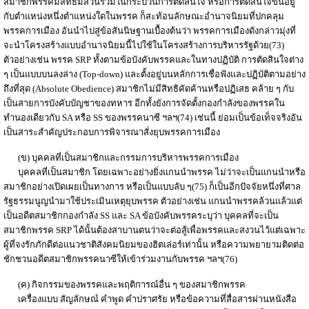
สมาชิกพรรคมีสิทธิมีส่วนร่วมในกระบวนการตัดสินใจ หรือการตัดสินใจขึ้นอยู่
กับตำแหน่งหนึ่งตำแหน่งใดในพรรค ก็สะท้อนลักษณะอำนาจนิยมที่ปกคลุม
พรรคการเมือง อันนำไปสู่ข้อสันนิษฐานเบื้องต้นว่า พรรคการเมืองดังกล่าวมุ่งที่
จะนำโครงสร้างแบบอำนาจนิยมนี้ไปใช้ในโครงสร้างการบริหารรัฐด้วย(73)
ตัวอย่างเช่น พรรค SRP ทั้งตามข้อบังคับพรรคและในทางปฏิบัติ การตัดสินใจต่าง
ๆ เป็นแบบบนลงล่าง (Top-down) และตั้งอยู่บนหลักการเชื่อฟังและปฏิบัติตามอย่าง
ถึงที่สุด (Absolute Obedience) สมาชิกไม่มีสิทธิคัดค้านหรือปฏิเสธ คล้าย ๆ กับ
เป็นสายการบังคับบัญชาของทหาร อีกทั้งยังการจัดตั้งกองกำลังของพรรคใน
ทำนองเดียวกับ SA หรือ SS ของพรรคนาซี ฯลฯ(74) เช่นนี้ ย่อมเป็นข้อเท็จจริงอัน
เป็นสาระสำคัญประกอบการพิจารณาสั่งยุบพรรคการเมือง
(ข) บุคคลที่เป็นสมาชิกและกรรมการบริหารพรรคการเมือง
บุคคลที่เป็นสมาชิก โดยเฉพาะอย่างยิ่งแกนนำพรรค ไม่ว่าจะเป็นแกนนำหรือ
สมาชิกอย่างเปิดเผยเป็นทางการ หรือเป็นแบบลับ ๆ(75) ก็เป็นอีกปัจจัยหนึ่งที่ศาล
รัฐธรรมนูญนำมาใช้ประเมินเหตุยุบพรรค ตัวอย่างเช่น แกนนำพรรคล้วนแล้วแต่
เป็นอดีตสมาชิกกองกำลัง SS และ SA ข้อบังคับพรรคระบุว่า บุคคลที่จะเป็น
สมาชิกพรรค SRP ได้นั้นต้องสาบานตนว่าจะต่อสู้เพื่อพรรคและสงวนไว้แต่เฉพาะ
ผู้ที่จงรักภักดีต่อแนวชาติสังคมนิยมของฮิตเล่อร์เท่านั้น หรือความพยายามติดต่อ
ชักชวนอดีตสมาชิกพรรคนาซีให้เข้าร่วมงานกับพรรค ฯลฯ(76)
(ค) กิจกรรมของพรรคและพฤติการณ์อื่น ๆ ของสมาชิกพรรค
เครื่องแบบ สัญลักษณ์ คำพูด คำปราศรัย หรือข้อความที่สื่อสารผ่านหนังสือ