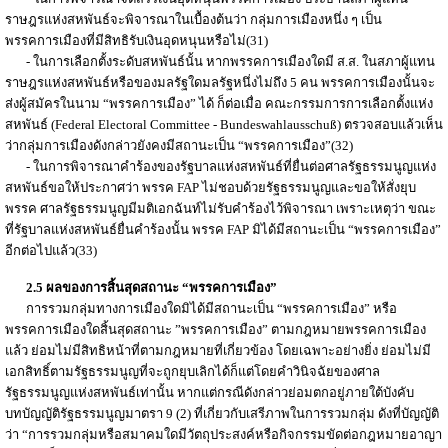
ราษฎรแห่งสหพันธ์จะพิจารณาในเบื้องต้นว่า กลุ่มการเมืองหนึ่ง ๆ เป็น
พรรคการเมืองที่มีสิทธิรับเงินอุดหนุนหรือไม่(31)
- ในการเลือกตั้งระดับสหพันธ์นั้น หากพรรคการเมืองใดมี ส.ส. ในสภาผู้แทน
ราษฎรแห่งสหพันธ์หรือของมลรัฐใดมลรัฐหนึ่งไม่ถึง 5 คน พรรคการเมืองนั้นจะ
ส่งผู้สมัครในนาม “พรรคการเมือง” ได้ ก็ต่อเมื่อ คณะกรรมการการเลือกตั้งแห่ง
สหพันธ์ (Federal Electoral Committee - Bundeswahlausschuß) ตรวจสอบแล้วเห็น
ว่ากลุ่มการเมืองดังกล่าวยังคงมีสถานะเป็น “พรรคการเมือง”(32)
- ในการพิจารณาคำร้องของรัฐบาลแห่งสหพันธ์ที่ยื่นต่อศาลรัฐธรรมนูญแห่ง
สหพันธ์ขอให้ประกาศว่า พรรค FAP ไม่ชอบด้วยรัฐธรรมนูญและขอให้สั่งยุบ
พรรค ศาลรัฐธรรมนูญมีมติเอกฉันท์ไม่รับคำร้องไว้พิจารณา เพราะเหตุว่า ขณะ
ที่รัฐบาลแห่งสหพันธ์ยื่นคำร้องนั้น พรรค FAP มิได้มีสถานะเป็น “พรรคการเมือง”
อีกต่อไปแล้ว(33)
2.5 ผลของการสิ้นสุดสถานะ “พรรคการเมือง”
การรวมกลุ่มทางการเมืองใดมิได้มีสถานะเป็น “พรรคการเมือง” หรือ
พรรคการเมืองใดสิ้นสุดสถานะ ”พรรคการเมือง” ตามกฎหมายพรรคการเมือง
แล้ว ย่อมไม่มีสิทธิหน้าที่ตามกฎหมายที่เกี่ยวข้อง โดยเฉพาะอย่างยิ่ง ย่อมไม่มี
เอกสิทธิ์ตามรัฐธรรมนูญที่จะถูกยุบเลิกได้ก็แต่โดยคำวินิจฉัยของศาล
รัฐธรรมนูญแห่งสหพันธ์เท่านั้น หากแต่กรณีดังกล่าวย่อมตกอยู่ภายใต้บังคับ
บทบัญญัติรัฐธรรมนูญมาตรา 9 (2) ที่เกี่ยวกับเสรีภาพในการรวมกลุ่ม ดังที่บัญญัติ
ว่า “การรวมกลุ่มหรือสมาคมใดมีวัตถุประสงค์หรือกิจกรรมขัดต่อกฎหมายอาญา