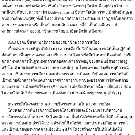
เผด็จการระบอบฟาสซิสต์/นาซิสต์ (Fascism/Nazism) ในท้ายที่สุด(68) นโยบาย
กดขี่-ประหัตประหารชาวยิว (Anti-Semitism) ซึ่งเท่ากับเป็นการละเมิดสิทธิมนุษย
ชนอย่างร้ายแรง(69) ทั้งนี้ ไม่ว่าเป้าหมายดังกล่าวจะเปิดเผยปรากฏชัดในเอกสาร
ทางการของพรรค หรือเป็นเป้าหมายลับลวงพรางที่จำเป็นต้องพิเคราะห์
พฤติการณ์ต่าง ๆ ของสมาชิกพรรคโดยละเอียดอีกชั้นหนึ่ง(70)
3.3.3
ปัจจัยชี้ขาด: พฤติกรรมของสมาชิกพรรคการเมือง
เบื้องต้น การจะพิสูจน์ได้ว่า พรรคการเมืองใดยึดถืออุดมการณ์ที่เป็นปฏิปักษ์
ต่อหลักการพื้นฐานของระบอบเสรีประชาธิปไตย หรือมีเป้าหมายที่จะล้มล้างหรือ
คุกคามหลักการพื้นฐานดังกล่าวตลอดจนการดำรงอยู่ของสหพันธ์สาธารณรัฐ
หรือไม่ จำเป็นต้องพิจารณาจากพยานหลักฐาน โดยเฉพาะอย่างยิ่ง พฤติการณ์
ของสมาชิกพรรคการเมือง และแม้ว่าพรรคการเมืองจะยึดถืออุดมการณ์หรือมี
เป้าหมายดังกล่าวจริง แต่หากปราศจากการกระทำของบรรดาสมาชิกทั้งหลาย
ของพรรคการเมืองเพื่อให้บรรลุซึ่งอุดมการณ์หรือเป้าหมายนั้น ๆ เสียแล้ว ก็ย่อม
ไม่อาจวินิจฉัยได้ว่า พรรคการเมืองดังกล่าวมิชอบด้วยรัฐธรรมนูญได้(71)
(ก) การจัดโครงสร้างและการบริหารงานภายในพรรคการเมือง
โดยหลัก การที่พรรคการเมืองจัดโครงสร้างและมีระบบการบริหารงาน
ภายในพรรคไม่เป็นประชาธิปไตยเพียงเท่านั้นยังไม่เพียงพอที่จะให้ถือเป็นเหตุยุบ
พรรคการเมืองดังกล่าวได้(72) อย่างไรก็ดี เมื่อพิจารณาประกอบกับอุดมการณ์
และเป้าหมายของพรรคการเมืองนั้น ๆ แล้ว โครงสร้างภายในที่มิได้เปิดให้