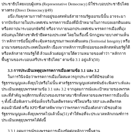
ประชาธิปไตยแบบผู้แทน (Representative Democracy) มิใช่ระบอบประชาธิปไตย
ทางตรง (Direct Democracy)(49)
อนึ่ง ภัยคุกคามการดำรงอยู่ของสหพันธ์สาธารณรัฐเยอรมนีนั้น อาจจะมา
จากปัจจัยภายในประเทศเช่น พรรคการเมืองที่มีเป้าหมายในการแบ่งแยกดินแดน
หรือสถาปนาระบอบกษัตริย์ หรือจากภายนอกประเทศเช่น พรรคการเมืองที่มุ่ง
สนับสนุนให้ต่างชาติเข้ายึดครองประเทศ โดยในเรื่องนี้ นักกฎหมายบางท่านเห็น
ว่า หลักการข้อนี้มุ่งที่จะคุ้มครองบูรณภาพแห่งดินแดน (Territorial Integrity) หรือ
อาณาเขตของประเทศเป็นหลัก เนื่องจากหลักการปลีกย่อยของหลักสหพันธรัฐก็ดี
หรือหลักสาธารณรัฐก็ดี ล้วนแล้วแต่อยู่ภายใต้ความหมายของคำว่า “หลักการ
พื้นฐานของระบอบเสรีประชาธิปไตย” ตามข้อ 3.1 อยู่แล้ว(50)
3.3 การประเมินเหตุยุบพรรคการเมืองตามข้อ 3.1 และ 3.2
ในการวินิจฉัยว่าพรรคการเมืองใดสมควรถูกประกาศให้มิชอบด้วย
รัฐธรรมนูญและสั่งยุบไปหรือไม่นั้น ศาลรัฐธรรมนูญแห่งสหพันธ์จะพิเคราะห์และ
ประเมินเหตุยุบพรรคตามข้อ 3.1 และ 3.2 จากอุดมการณ์และเป้าหมายของพรรค
และที่สำคัญ พฤติกรรมทั้งปวงของบรรดาสมาชิกทั้งหลายของพรรคการเมืองนั้น
ๆ ทั้งนี้ เมื่อพิเคราะห์ข้อเท็จจริงในคดีพรรคนาซีใหม่หรือ SRP และคดีพรรค
คอมมิวนิสต์ หรือ KPD ซึ่งศาลพิพากษาว่าพรรคการเมืองดังกล่าวมิชอบด้วย
รัฐธรรมนูญและสั่งยุบพรรคไปแล้วนั้น(51) ทำให้พอที่จะประมวลหลักเกณฑ์การ
ประเมินเหตุยุบพรรคได้ดังนี้
3.3.1
อุดมการณ์ของพรรคการเมืองขัดต่อหลักการพื้นฐาน