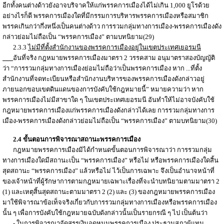
อีกทั้งคนต่างด้าวยังอาจบริจาคให้แก่พรรคการเมืองได้ไม่เกิน 1,000 ยูโรด้วย
อย่างไรก็ดี พรรคการเมืองใดที่มีกรรมการบริหารพรรคการเมืองหรือสมาชิก
พรรคเกินกว่ากึ่งหนึ่งเป็นคนต่างด้าว การรวมกลุ่มทางการเมือง-พรรคการเมืองดัง
กล่าวย่อมไม่ถือเป็น “พรรคการเมือง” ตามบทนิยาม(29)
2.3.3
ไม่มีที่ตั้งสำนักงานของพรรคการเมืองอยู่ในเขตประเทศเยอรมนี
อันที่จริง กฎหมายพรรคการเมืองมาตรา 2 วรรคสาม อนุมาตราสองบัญญัติ
ว่า “การรวมกลุ่มทางการเมืองย่อมไม่ถือว่าเป็นพรรคการเมือง หาก ...ที่ตั้ง
สำนักงานที่จดทะเบียนหรือสำนักงานบริหารของพรรคการเมืองดังกล่าวอยู่
ภายนอกขอบเขตดินแดนของการบังคับใช้กฎหมายนี้” หมายความว่า หาก
พรรคการเมืองไม่มีสาขาใด ๆ ในเขตประเทศเยอรมนี อันทำให้ไม่อาจบังคับใช้
กฎหมายพรรคการเมืองแก่พรรคการเมืองดังกล่าวได้เลย การรวมกลุ่มทางการ
เมือง-พรรคการเมืองดังกล่าวย่อมไม่ถือเป็น “พรรคการเมือง” ตามบทนิยาม(30)
2.4 ขั้นตอนการพิจารณาสถานะพรรคการเมือง
กฎหมายพรรคการเมืองมิได้กำหนดขั้นตอนการพิจารณาว่า การรวมกลุ่ม
ทางการเมืองใดมีสถานะเป็น “พรรคการเมือง” หรือไม่ หรือพรรคการเมืองใดสิ้น
สุดสถานะ “พรรคการเมือง” แล้วหรือไม่ ไว้เป็นการเฉพาะ จึงเป็นอำนาจหน้าที่
ของเจ้าหน้าที่ผู้รักษาการตามกฎหมายเฉพาะเรื่องที่จะนำบทนิยามตามมาตรา 2
(1) และเหตุสิ้นสุดสถานะตามมาตรา 2 (2) และ (3) ของกฎหมายพรรคการเมือง
มาใช้พิจารณาข้อเท็จจริงเกี่ยวกับการรวมกลุ่มทางการเมืองหรือพรรคการเมือง
นั้น ๆ เพื่อการบังคับใช้กฎหมายฉบับดังกล่าวนั้นเป็นรายกรณี ๆ ไป เป็นต้นว่า
- ในการพิจารณาจัดสรรเงินอุดหนุนพรรคการเมือง ประธานสภาผู้แทน