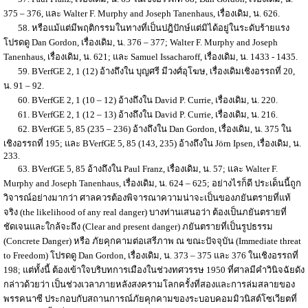
375 – 376, และ Walter F. Murphy and Joseph Tanenhaus, เรื่องเดิม, น. 626.
58. หรือแม้แต่มีพฤติกรรมในทางที่เป็นปฎิปักษ์แต่มิได้อยู่ในระดับร้ายแรง
โปรดดู Dan Gordon, เรื่องเดิม, น. 376 – 377; Walter F. Murphy and Joseph
Tanenhaus, เรื่องเดิม, น. 621; และ Samuel Issacharoff, เรื่องเดิม, น. 1433 - 1435.
59. BVerfGE 2, 1 (12) อ้างถึงใน บุญศรี มีวงศ์อุโฆษ, เรื่องเดิมเชิงอรรถที่ 20,
น. 91 – 92.
60. BVerfGE 2, 1 (10 – 12) อ้างถึงใน David P. Currie, เรื่องเดิม, น. 220.
61. BVerfGE 2, 1 (12 – 13) อ้างถึงใน David P. Currie, เรื่องเดิม, น. 216.
62. BVerfGE 5, 85 (235 – 236) อ้างถึงใน Dan Gordon, เรื่องเดิม, น. 375 ใน
เชิงอรรถที่ 195; และ BVerfGE 5, 85 (143, 235) อ้างถึงใน Jörn Ipsen, เรื่องเดิม, น.
233.
63. BVerfGE 5, 85 อ้างถึงใน Paul Franz, เรื่องเดิม, น. 57; และ Walter F.
Murphy and Joseph Tanenhaus, เรื่องเดิม, น. 624 – 625; อย่างไรก็ดี ประเด็นนี้ถูก
วิจารณ์อย่างมากว่า ศาลควรต้องพิจารณาความน่าจะเป็นของภยันตรายที่แท้
จริง (the likelihood of any real danger) บางท่านเสนอว่า ต้องเป็นภยันตรายที่
ชัดเจนและใกล้จะถึง (Clear and present danger) ภยันตรายที่เป็นรูปธรรม
(Concrete Danger) หรือ ภัยคุกคามต่อเสรีภาพ ณ ขณะปัจจุบัน (Immediate threat
to Freedom) โปรดดู Dan Gordon, เรื่องเดิม, น. 373 – 375 และ 376 ในเชิงอรรถที่
198; แต่ทั้งนี้ ต้องเข้าใจบริบทการเมืองในช่วงทศวรรษ 1950 ที่ศาลมีคำวินิจฉัยดัง
กล่าวด้วยว่า เป็นช่วงเวลาภายหลังสงครามโลกครั้งที่สองและการล่มสลายของ
พรรคนาซี ประกอบกับสถานการณ์ภัยคุกคามของระบอบคอมมิวนิสต์โซเวียตที่