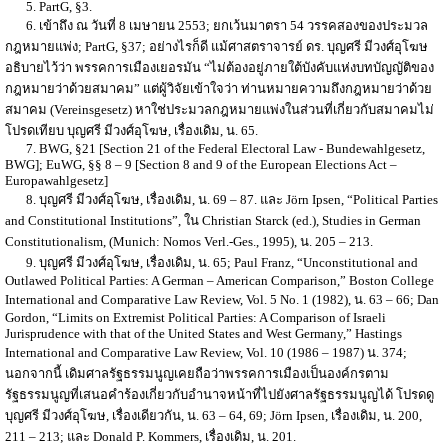
5. PartG, §3.
6. เข้าถึง ณ วันที่ 8 เมษายน 2553; ยกเว้นมาตรา 54 วรรคสองของประมวล
กฎหมายแพ่ง; PartG, §37; อย่างไรก็ดี แม้ศาสตราจารย์ ดร. บุญศรี มีวงศ์อุโฆษ
อธิบายไว้ว่า พรรคการเมืองเยอรมัน “ไม่ต้องอยู่ภายใต้บังคับแห่งบทบัญญัติของ
กฎหมายว่าด้วยสมาคม” แต่ผู้วิจัยเข้าใจว่า ท่านหมายความถึงกฎหมายว่าด้วย
สมาคม (Vereinsgesetz) หาใช่ประมวลกฎหมายแพ่งในส่วนที่เกี่ยวกับสมาคมไม่
โปรดเทียบ บุญศรี มีวงศ์อุโฆษ, เรื่องเดิม, น. 65.
7. BWG, §21 [Section 21 of the Federal Electoral Law - Bundewahlgesetz,
BWG]; EuWG, §§ 8 – 9 [Section 8 and 9 of the European Elections Act –
Europawahlgesetz]
8. บุญศรี มีวงศ์อุโฆษ, เรื่องเดิม, น. 69 – 87. และ Jörn Ipsen, “Political Parties
and Constitutional Institutions”, ใน Christian Starck (ed.), Studies in German
Constitutionalism, (Munich: Nomos Verl.-Ges., 1995), น. 205 – 213.
9. บุญศรี มีวงศ์อุโฆษ, เรื่องเดิม, น. 65; Paul Franz, “Unconstitutional and
Outlawed Political Parties: A German – American Comparison,” Boston College
International and Comparative Law Review, Vol. 5 No. 1 (1982), น. 63 – 66; Dan
Gordon, “Limits on Extremist Political Parties: A Comparison of Israeli
Jurisprudence with that of the United States and West Germany,” Hastings
International and Comparative Law Review, Vol. 10 (1986 – 1987) น. 374;
นอกจากนี้ เดิมศาลรัฐธรรมนูญเคยถือว่าพรรคการเมืองเป็นองค์กรตาม
รัฐธรรมนูญที่เสนอคำร้องเกี่ยวกับอำนาจหน้าที่ไปยังศาลรัฐธรรมนูญได้ โปรดดู
บุญศรี มีวงศ์อุโฆษ, เรื่องเดียวกัน, น. 63 – 64, 69; Jörn Ipsen, เรื่องเดิม, น. 200,
211 – 213; และ Donald P. Kommers, เรื่องเดิม, น. 201.