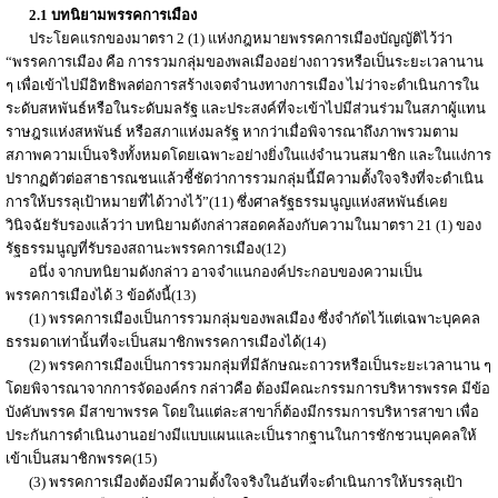
2.1 บทนิยามพรรคการเมือง
ประโยคแรกของมาตรา 2 (1) แห่งกฎหมายพรรคการเมืองบัญญัติไว้ว่า
“พรรคการเมือง คือ การรวมกลุ่มของพลเมืองอย่างถาวรหรือเป็นระยะเวลานาน
ๆ เพื่อเข้าไปมีอิทธิพลต่อการสร้างเจตจำนงทางการเมือง ไม่ว่าจะดำเนินการใน
ระดับสหพันธ์หรือในระดับมลรัฐ และประสงค์ที่จะเข้าไปมีส่วนร่วมในสภาผู้แทน
ราษฎรแห่งสหพันธ์ หรือสภาแห่งมลรัฐ หากว่าเมื่อพิจารณาถึงภาพรวมตาม
สภาพความเป็นจริงทั้งหมดโดยเฉพาะอย่างยิ่งในแง่จำนวนสมาชิก และในแง่การ
ปรากฏตัวต่อสาธารณชนแล้วชี้ชัดว่าการรวมกลุ่มนี้มีความตั้งใจจริงที่จะดำเนิน
การให้บรรลุเป้าหมายที่ได้วางไว้”(11) ซึ่งศาลรัฐธรรมนูญแห่งสหพันธ์เคย
วินิจฉัยรับรองแล้วว่า บทนิยามดังกล่าวสอดคล้องกับความในมาตรา 21 (1) ของ
รัฐธรรมนูญที่รับรองสถานะพรรคการเมือง(12)
อนึ่ง จากบทนิยามดังกล่าว อาจจำแนกองค์ประกอบของความเป็น
พรรคการเมืองได้ 3 ข้อดังนี้(13)
(1) พรรคการเมืองเป็นการรวมกลุ่มของพลเมือง ซึ่งจำกัดไว้แต่เฉพาะบุคคล
ธรรมดาเท่านั้นที่จะเป็นสมาชิกพรรคการเมืองได้(14)
(2) พรรคการเมืองเป็นการรวมกลุ่มที่มีลักษณะถาวรหรือเป็นระยะเวลานาน ๆ
โดยพิจารณาจากการจัดองค์กร กล่าวคือ ต้องมีคณะกรรมการบริหารพรรค มีข้อ
บังคับพรรค มีสาขาพรรค โดยในแต่ละสาขาก็ต้องมีกรรมการบริหารสาขา เพื่อ
ประกันการดำเนินงานอย่างมีแบบแผนและเป็นรากฐานในการชักชวนบุคคลให้
เข้าเป็นสมาชิกพรรค(15)
(3) พรรคการเมืองต้องมีความตั้งใจจริงในอันที่จะดำเนินการให้บรรลุเป้า