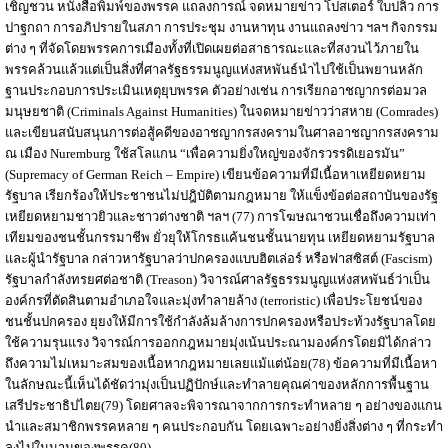
เชิญชวน หนังสือพิมพ์ของพรรค แถลงการณ์ จดหมายข่าว โปสเตอร์ ใบปลิว การ
ปาฐกถา การอภิปรายในสภา การประชุม งานหาทุน งานแถลงข่าว ฯลฯ กิจกรรม
ต่าง ๆ ที่จัดโดยพรรคการเมืองทั้งที่เปิดเผยต่อสาธารณะและที่สงวนไว้ภายใน
พรรคล้วนแล้วแต่เป็นสิ่งที่ศาลรัฐธรรมนูญแห่งสหพันธ์นำไปใช้เป็นพยานหลัก
ฐานประกอบการประเมินเหตุยุบพรรค ตัวอย่างเช่น การเรียกอาชญากรต่อมวล
มนุษยชาติ (Criminals Against Humanities) ในจดหมายข่าวว่าสหาย (Comrades)
และเขียนสนับสนุนการต่อสู้คดีของอาชญากรสงครามในศาลอาชญากรสงคราม
ณ เมือง Nuremburg ใช้สโลแกน “เพื่อความยิ่งใหญ่ของจักรวรรดิเยอรมัน”
(Supremacy of German Reich – Empire) เขียนข้อความที่มีเนื้อหาเหยียดหยาม
รัฐบาล เรียกร้องให้ประชาชนไม่ปฎิบัติตามกฎหมาย ให้แข็งข้อต่อสถาบันของรัฐ
เหยียดหยามชาวยิวและชาวต่างชาติ ฯลฯ (77) การโฆษณาชวนเชื่อถึงความเท่า
เทียมของชนชั้นกรรมาชีพ ยั่วยุให้โกรธแค้นชนชั้นนายทุน เหยียดหยามรัฐบาล
และผู้นำรัฐบาล กล่าวหารัฐบาลว่าปกครองแบบฮิตเล่อร์ หรือฟาสซิสต์ (Fascism)
รัฐบาลกำลังทรยศต่อชาติ (Treason) วิจารณ์ศาลรัฐธรรมนูญแห่งสหพันธ์ว่าเป็น
องค์กรที่ตัดสินตามอำเภอใจและมุ่งทำลายล้าง (terroristic) เพื่อประโยชน์ของ
ชนชั้นปกครอง ยุยงให้มีการใช้กำลังล้มล้างการปกครองหรือประท้วงรัฐบาลโดย
ใช้ความรุนแรง วิจารณ์การออกกฎหมายมุ่งเน้นประณามองค์กรโดยมิได้กล่าว
ถึงความไม่เหมาะสมของเนื้อหากฎหมายเลยแม้แต่น้อย(78) ข้อความที่มีเนื้อหา
ในลักษณะนี้เห็นได้ชัดว่ามุ่งเป็นปฏิปักษ์และทำลายคุณค่าของหลักการพื้นฐาน
เสรีประชาธิปไตย(79) โดยศาลจะพิจารณาจากการกระทำหลาย ๆ อย่างของแกน
นำและสมาชิกพรรคหลาย ๆ คนประกอบกัน โดยเฉพาะอย่างยิ่งสิ่งต่าง ๆ ที่กระทำ
ลงไปในนามของพรรค(80)