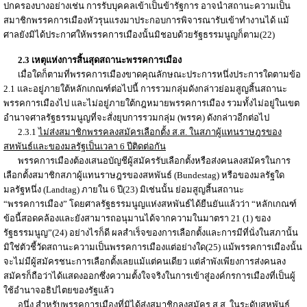
ปกครองบางอย่างเช่น การรับบุคคลเข้าเป็นข้ารัฐการ อาจนำสถานะความเป็น
สมาชิกพรรคการเมืองหัวรุนแรงมาประกอบการพิจารณารับเข้าทำงานได้ แม้
ศาลยังมิได้ประกาศให้พรรคการเมืองนั้นมิชอบด้วยรัฐธรรมนูญก็ตาม(22)
2.3 เหตุแห่งการสิ้นสุดสถานะพรรคการเมือง
เมื่อใดก็ตามที่พรรคการเมืองขาดคุณลักษณะประการหนึ่งประการใดตามข้อ
2.1 และอยู่ภายใต้หลักเกณฑ์ต่อไปนี้ การรวมกลุ่มดังกล่าวย่อมสูญสิ้นสถานะ
พรรคการเมืองไป และไม่อยู่ภายใต้กฎหมายพรรคการเมือง รวมทั้งไม่อยู่ในเขต
อำนาจศาลรัฐธรรมนูญที่จะสั่งยุบการรวมกลุ่ม (พรรค) ดังกล่าวอีกต่อไป
2.3.1
ไม่ส่งสมาชิกพรรคลงสมัครเลือกตั้ง ส.ส. ในสภาผู้แทนราษฎรของ
สหพันธ์และของมลรัฐเป็นเวลา 6 ปีติดต่อกัน
พรรคการเมืองต้องเสนอบัญชีผู้สมัครรับเลือกตั้งหรือส่งคนลงสมัครในการ
เลือกตั้งสมาชิกสภาผู้แทนราษฎรของสหพันธ์ (Bundestag) หรือของมลรัฐใด
มลรัฐหนึ่ง (Landtag) ภายใน 6 ปี(23) มิเช่นนั้น ย่อมสูญสิ้นสถานะ
“พรรคการเมือง” โดยศาลรัฐธรรมนูญแห่งสหพันธ์ได้ยืนยันแล้วว่า “หลักเกณฑ์
ข้อนี้สอดคล้องและยังสามารถอนุมานได้จากความในมาตรา 21 (1) ของ
รัฐธรรมนูญ”(24) อย่างไรก็ดี ผลสำเร็จของการเลือกตั้งและการมีที่นั่งในสภานั้น
มิใช่ตัวชี้วัดสถานะความเป็นพรรคการเมืองแต่อย่างใด(25) แม้พรรคการเมืองนั้น
จะไม่มีผู้สมัครชนะการเลือกตั้งเลยแม้แต่คนเดียว แต่ลำพังเพียงการส่งคนลง
สมัครก็ถือว่าได้แสดงออกซึ่งความตั้งใจจริงในการเข้าสู่องค์กรการเมืองที่เป็นผู้
ใช้อำนาจอธิปไตยของรัฐแล้ว
อนึ่ง สำหรับพรรคการเมืองที่มิได้ส่งสมาชิกลงสมัคร ส.ส. ในระดับสหพันธ์