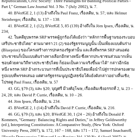
Republicanism, Civic Society: Three Paradigms for Banning Political Parties -
Part I,” German Law Journal Vol. 3 No. 7 (July 2002), น. 7.
40. BVerfGE 2, 1 (13) อ้างถึงใน Paul Franz, เรื่องเดิม, น. 57; และ Helmut
Steinberger, เรื่องเดิม, น. 137 – 138.
41. BVerfGE 2, 1 (12), BVerfGE 5, 85 (139) อ้างถึงใน Jörn Ipsen, เรื่องเดิม, น.
234;
42. ในคดียุบพรรค SRP พรรคผู้ถูกร้องได้แย้งว่า “หลักการพื้นฐานของระบอบ
เสรีประชาธิปไตย” ตามมาตรา 21 (2) ของรัฐธรรมนูญนั้น เป็นเพียงแบบต้นร่าง
(Blueprint) ของโครงสร้างการปกครองรัฐเท่านั้น และสิ่งที่พรรค SRP เสนอต่อ
ประชาชนก็เป็นแบบต้นร่างทางเลือกอีกทางหนึ่ง ซึ่งหากประชาชนส่วนมากเห็น
ชอบด้วยตามวิถีทางประชาธิปไตย ก็ย่อมเป็นความจริงขึ้นมาได้” กล่าวอีกนัย
หนึ่ง พรรค SRP อ้างกระบวนการที่เป็นประชาธิปไตยเพื่อนำไปสู่การปกครองตาม
รูปแบบที่พรรคเสนอ แต่ศาลรัฐธรรมนูญปฏิเสธข้อโต้แย้งดังกล่าวอย่างสิ้นเชิง;
โปรดดู Paul Franz, เรื่องเดิม, น. 57
43. GG, §79 (3), และ §20; บุญศรี มีวงศ์อุโฆษ, เรื่องเดิมเชิงอรรถที่ 2, น. 23 –
24, 28; และ David P. Currie, เรื่องเดิม, น. 10 – 26.
44. Jörn Ipsen, เรื่องเดิม, น. 234.
45. BVerfGE 2, 1 (14) อ้างถึงใน David P. Currie, เรื่องเดิม, น. 216.
46. GG, §79 (3), และ §20; BVerfGE 30, 1 (24 – 26) อ้างถึงใน Donald P.
Kommers, “Germany: Balancing Rights and Duties,” in Jeffrey Goldsworthy
(ed.), Interpreting Constitutions: A Comparative Study, (New York: Oxford
University Press, 2007), น. 172, 167 – 168, และ 171 – 172; Samuel Issacharoff,
“Fragile Democracies,” Harvard Law Review, Vol. 120 No. 6 (April 2007), น.