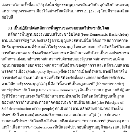
สงครามโลกครั้งที่สอง(38) ดังนั้น รัฐธรรมนูญเยอรมันฉบับปัจจุบันจึงกำหนดเหตุ
แห่งการยุบพรรคการเมืองไว้อย่างชัดแจ้งในมาตรา 21 (2)(39) โดยมีรายละเอียด
ต่อไปนี้
3.1 เป็นปฏิปักษ์ต่อหลักการพื้นฐานของระบอบเสรีประชาธิปไตย
หลักการพื้นฐานของระบอบเสรีประชาธิปไตย (Free Democratic Basic Order)
ตามแนวบรรทัดฐานของศาลรัฐธรรมนูญแห่งสหพันธ์นั้น ได้แก่ “หลักการเคารพ
สิทธิมนุษยชนตามที่รับรองไว้ในรัฐธรรมนูญ โดยเฉพาะอย่างยิ่ง สิทธิในชีวิตและ
การพัฒนาตนเองอย่างเสรีของปัจเจกชน หลักอำนาจอธิปไตยเป็นของประชาชน
หลักการแบ่งแยกอำนาจ หลักความรับผิดชอบของรัฐบาล หลักความชอบด้วย
กฎหมายของฝ่ายปกครอง หลักความเป็นอิสระของตุลาการ และหลักระบบหลาย
พรรคการเมือง (Multi-party System) ซึ่งพรรคการเมืองทั้งหลายต่างมีโอกาสใน
การแข่งขันอย่างเท่าเทียม รวมทั้งสิทธิที่จะจัดตั้งและแสดงออกซึ่งการคัดค้าน
ตามวิถีทางรัฐธรรมนูญ”(40) นี่คือ “เนื้อหาที่เป็นกฎเกณฑ์” (Normative order)
ของรัฐประชาธิปไตย (Demokratie – Democracy) อันเป็น “ระบบกฎหมายที่ปฏิเสธ
รัฐที่ใช้ความรุนแรงหรือที่ใช้อำนาจตามอำเภอใจ ยึดถือหลักนิติรัฐบนพื้นฐาน
ของหลักการกำหนดชะตาอนาคตของประชาชนด้วยตนเอง (The Principle of
Self-determination of the people) ดำเนินการตามหลักเสียงข้างมากอย่างเป็น
ประชาธิปไตย และคุ้มครองเสรีภาพและความเสมอภาค”(41) การปกครอง
ระบอบเสรีประชาธิปไตยจึงมิได้หมายถึงแต่เฉพาะ “กระบวนการ” (Process) หาก
แต่มี “เนื้อหาสาระ” (Substances) ที่เป็นองค์ประกอบพื้นฐานอยู่ด้วย(42) และยิ่งไป