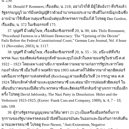
น. 236.
36. Donald P. Kommers, เรื่องเดิม, น. 218; อย่างไรก็ดี มีผู้โต้แย้งว่า ที่จริงแล้ว
รัฐธรรมนูญไวมาร์มีบทบัญญัติว่าด้วยอำนาจของประธานาธิบดีในกรณีฉุกเฉินซึ่ง
อาจนำมาใช้เพื่อควบคุมหรือแม้แต่ยุบเลิกพรรคการเมืองได้ โปรดดู Dan Gordon,
เรื่องเดิม, น. 372 ในเชิงอรรถที่ 175.
37. บุญศรี มีวงศ์อุโฆษ, เรื่องเดิมเชิงอรรถที่ 20, น. 90; และ Thilo Rensmann,
“Procedural Fairness in a Militant Democracy: The “Uprising of the Decent”
Fails Before the Federal Constitutional Court,” German Law Journal, Vol. 4 Issue
11 (November, 2003), น. 1117.
38. บุญศรี มีวงศ์อุโฆษ, เรื่องเดิมเชิงอรรถที่ 20, น. 55 – 56; อนึ่ง แท้ที่จริง
พรรค Nazi ของฮิตเล่อร์เคยถูกสั่งห้ามและยุบไปแล้วในหลายมลรัฐในช่วงปี ค.ศ.
1922 – 1923 โดยเฉพาะอย่างยิ่ง ภายหลังความพยายามก่อการรัฐประหารโดย
กองกำลังนาซี เมื่อวันที่ 9 พฤศจิกายน 1993 และศาลก็ได้พิพากษาจำคุกฮิตเล่อร์
แต่เนื่องจากรัฐสภาแห่งสหพันธ์ (Reichstag) ผ่านมติเมื่อวันที่ 24 กรกฎาคม ค.ศ.
1924 ให้ยกเลิกคำสั่งห้ามและยุบพรรคนาซี และต่อมามีการปล่อยตัวฮิตเล่อร์ ใน
เดือนธันวาคมของปีเดียวกัน พรรคนาซีและฮิตเล่อร์จึงกลับเข้าสู่วงจรการเมืองอีก
ครั้ง โปรดดู David Jablonsky, The Nazi Party in Dissolution: Hitler and the
Verbotzeit 1923-1925, (Exeter: Frank Cass and Company, 1989), น. 4, 7 – 10,
และ 109.
39. ผู้ร่างรัฐธรรมนูญมุ่งหมายให้มาตรา 21 (2) เป็นเครื่องมือสกัดกั้นการ
รุกรานของรัฐบาลพรรคคอมมิวนิสต์ในเยอรมันตะวันออกและป้องกันการกลับคืน
มาของพรรคนาซี โปรดดู Peter Niesen, “Anti-Extremism, Negative