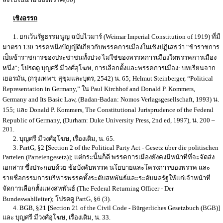
เชิงอรรถ
1. ยกเว้นรัฐธรรมนูญ ฉบับไวมาร์ (Weimar Imperial Constitution of 1919) ที่มี
มาตรา 130 วรรคหนึ่งบัญญัติเกี่ยวกับพรรคการเมืองในเชิงปฏิเสธว่า “ข้าราชการ
เป็นข้าราชการของประชาชนทั้งปวง ไม่ใช่ของพรรคการเมืองใดพรรคการเมือง
หนึ่ง”; โปรดดู บุญศรี มีวงศ์อุโฆษ, การเลือกตั้งและพรรคการเมือง: บทเรียนจาก
เยอรมัน, (กรุงเทพฯ: สุขุมและบุตร, 2542) น. 65; Helmut Steinberger, “Political
Representation in Germany,” ใน Paul Kirchhof and Donald P. Kommers,
Germany and Its Basic Law, (Badan-Badan: Nomos Verlagsgesellschaft, 1993) น.
155; และ Donald P. Kommers, The Constitutional Jurisprudence of the Federal
Republic of Germany, (Durham: Duke University Press, 2nd ed, 1997), น. 200 –
201.
2. บุญศรี มีวงศ์อุโฆษ, เรื่องเดิม, น. 65.
3. PartG, §2 [Section 2 of the Political Party Act - Gesetz über die politischen
Parteien (Parteiengesetz)]; แต่กระนั้นก็ดี พรรคการเมืองยังคงมีหน้าที่ที่จะจัดส่ง
เอกสาร ซึ่งประกอบด้วย ข้อบังคับพรรค นโยบายและโครงการของพรรค และ
รายชื่อกรรมการบริหารพรรคทั้งระดับสหพันธ์และระดับมลรัฐให้แก่เจ้าหน้าที่
จัดการเลือกตั้งแห่งสหพันธ์ (The Federal Returning Officer - Der
Bundeswahlleiter); โปรดดู PartG, §6 (3).
4. BGB, §21 [Section 21 of the Civil Code - Bürgerliches Gesetzbuch (BGB)]
และ บุญศรี มีวงศ์อุโฆษ, เรื่องเดิม, น. 33.