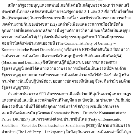
แม้ศาลรัฐธรรมนูญแห่งสหพันธ์เคยวินิจฉัยในคดียุบพรรค SRP ว่า หลักเสรี
ประชาธิปไตยและหลักสหพันธ์สาธารณรัฐตามข้อ 3.1 และ 3.2 คือ “เงื่อนไขเบื้อง
ต้น (Prerequisite) ในการที่พรรคการเมืองหนึ่ง ๆ จะเข้าร่วมในกระบวนการสร้าง
เจตจำนงร่วมกันของปวงชน” (52) แต่ลำพังเพียงแค่พรรคการเมืองใดยึดถือ
อุดมการณ์ที่แตกต่างจากหลักการพื้นฐานดังกล่าวก็หาเพียงพอให้ถือเป็นเหตุยุบ
พรรคการเมืองนั้นไม่(53) ดังเช่นที่ศาลรัฐธรรมนูญอธิบายไว้ในคดียุบพรรค
คอมมิวนิสต์แห่งประเทศเยอรมนี (The Communist Party of Germany –
Kommunistische Partei Deutschlands) หรือพรรค KPD ซึ่งตัดสินใน 5 ปีต่อมาว่า
“แม้พรรคการเมืองใดจะมีความเชื่อในทฤษฎีมาร์กซิสต์และเลนินนิสต์(54)
(Marxism and Leninism) ซึ่งเป็นทฤษฎีที่ปฏิเสธระบอบการปกครองตาม
รัฐธรรมนูญนี้ แต่มิได้หมายความว่าพรรคการเมืองนั้นเป็นพรรคที่มิชอบด้วย
รัฐธรรมนูญ ตราบจนกระทั่งพรรคการเมืองดังกล่าวลงมือใช้กำลังเข้าต่อสู้ หรือ
กระทำการอันเป็นปฏิปักษ์ต่อระบอบการปกครองที่เป็นอยู่ จึงจะถือว่ามิชอบด้วย
รัฐธรรมนูญ”(55)
ตัวอย่างเช่น พรรค SPD อันพรรคการเมืองที่เก่าแก่ที่สุดในสภาผู้แทนราษฎร
แห่งสหพันธ์และเป็นพรรคฝ่ายค้านที่ใหญ่ที่สุด ณ ปัจจุบัน ณ ช่วงเวลาเริ่มต้นก่อ
ตั้งพรรคขึ้นมานั้นก็ได้ยึดถืออุดมการณ์มาร์กซิสต์(56) เช่นเดียวกับพรรค
คอมมิวนิสต์เยอรมัน (German Communist Party – Deutsche Kommunistische
Partei [DKP])(57) และพรรคแห่งสังคมประชาธิปไตย (Party of Democratic
Socialism – Partei des Demokratischen Sozialismus [PDS]) ที่กลายมาเป็นพรรค
ฝ่ายซ้าย (The Left Party – Linkspartei) ในปัจจุบัน พรรคการเมืองเหล่านี้มิได้ถูก