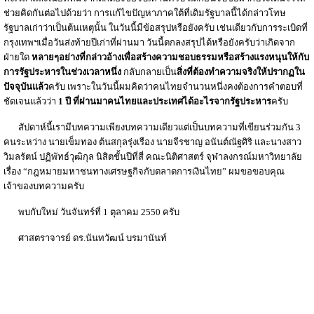
ช่วยคิดกันต่อไปด้วยว่า การแก้ไขปัญหาภาคใต้ที่เดิมรัฐบาลนี้ได้กล่าวโทษ
รัฐบาลเก่าว่าเป็นต้นเหตุนั้น ในวันนี้มีข้อสรุปหรือยังครับ เช่นเดียวกับการระเบิดที่
กรุงเทพฯเมื่อวันส่งท้ายปีเก่าที่ผ่านมา วันนี้ตกลงสรุปได้หรือยังครับว่าเกิดจาก
ฝ่ายใด
หลายๆอย่างที่กล่าวอ้างเพื่อสร้างความชอบธรรมหรือสร้างแรงหนุนให้กับ
การรัฐประหารในช่วงเวลาหนึ่ง
กลับกลายเป็น
สิ่งที่ต้องทำความจริงให้ปรากฏใน
ปัจจุบันแล้ว
ครับ เพราะในวันนี้ผมคิดว่าคนไทยจำนวนหนึ่งคงต้องการคำตอบที่
ชัดเจนแล้วว่า
1 ปี ที่ผ่านมาคนไทยและประเทศได้อะไรจากรัฐประหาร
ครับ
สัปดาห์นี้เรามีบทความเพียงบทความเดียวแต่เป็นบทความที่เขียนร่วมกัน 3
คนระหว่าง นายเข็มทอง ต้นสกุลรุ่งเรือง นายจีรชาญ อนันต์ณัฐศิริ และนางสาว
วิมลรัตน์ ปฏิพัทธ์วุฒิกุล นิสิตชั้นปีที่สี่ คณะนิติศาสตร์ จุฬาลงกรณ์มหาวิทยาลัย
เรื่อง “กฎหมายมหาชนทางเศรษฐกิจกับตลาดการเงินไทย” ผมขอขอบคุณ
เจ้าของบทความครับ
พบกับใหม่ วันจันทร์ที่ 1 ตุลาคม 2550 ครับ
ศาสตราจารย์ ดร.นันทวัฒน์ บรมานันท์