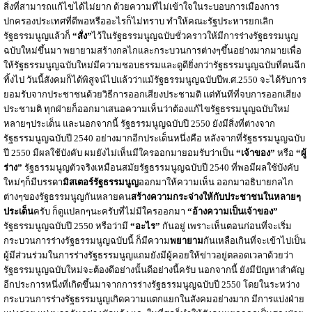
สิ่งที่สามารถแก้ไขได้ไม่ยาก ด้วยความที่ไม่เข้าใจในระบอบการเมืองการ
ปกครองประเทศที่ดีพอหรืออะไรก็ไม่ทราบ ทำให้คณะรัฐประหารยกเลิก
รัฐธรรมนูญแล้วก็
“สั่ง”
ไว้ในรัฐธรรมนูญฉบับชั่วคราวให้มีการร่างรัฐธรรมนูญ
ฉบับใหม่ขึ้นมา พยายามสร้างกลไกและกระบวนการต่างๆขึ้นอย่างมากมายเพื่อ
ให้รัฐธรรมนูญฉบับใหม่มีความชอบธรรมและดูดียิ่งกว่ารัฐธรรมนูญฉบับที่ตนฉีก
ทิ้งไป วันนี้สังคมก็ได้พิสูจน์ไปแล้วว่าแม้รัฐธรรมนูญฉบับปีพ.ศ.2550 จะได้รับการ
ยอมรับจากประชาชนด้วยวิธีการออกเสียงประชามติ แต่ทันทีที่จบการออกเสียง
ประชามติ ทุกฝ่ายก็ออกมาเสนอความเห็นว่าต้องแก้ไขรัฐธรรมนูญฉบับใหม่
หลายๆประเด็น และนอกจากนี้ รัฐธรรมนูญฉบับปี 2550 ยังมีสิ่งที่ต่างจาก
รัฐธรรมนูญฉบับปี 2540 อย่างมากอีกประเด็นหนึ่งคือ หลังจากที่รัฐธรรมนูญฉบับ
ปี 2550 มีผลใช้บังคับ ผมยังไม่เห็นมีใครออกมายอมรับว่าเป็น
“เจ้าของ”
หรือ
“ผู้
ร่าง”
รัฐธรรมนูญตัวจริงเหมือนสมัยรัฐธรรมนูญฉบับปี 2540 ที่พอมีผลใช้บังคับ
ใหม่ๆก็มีบรรดา
มิสเตอร์รัฐธรรมนูญ
ออกมาให้ความเห็น ออกมาอธิบายกลไก
ต่างๆของรัฐธรรมนูญกันหลายคน
สร้างความกระจ่างให้กับประชาชนในหลายๆ
ประเด็น
ครับ ก็ดูแปลกๆนะครับที่ไม่มีใครออกมา
“อ้างความเป็นเจ้าของ”
รัฐธรรมนูญฉบับปี 2550 หรือว่ามี
“อะไร”
กันอยู่ เพราะเห็นตอนก่อนที่จะเริ่ม
กระบวนการร่างรัฐธรรมนูญฉบับนี้ ก็มีความ
พยายาม
กันเหลือเกินที่จะเข้าไปเป็น
ผู้มีส่วนร่วมในการร่างรัฐธรรมนูญแถมยังมีผู้คอยให้ข่าวอยู่ตลอดเวลาด้วยว่า
รัฐธรรมนูญฉบับใหม่จะต้องดีอย่างนั้นดีอย่างนี้ครับ นอกจากนี้ ยังมีปัญหาสำคัญ
อีกประการหนึ่งที่เกิดขึ้นมาจากการร่างรัฐธรรมนูญฉบับปี 2550 โดยในระหว่าง
กระบวนการร่างรัฐธรรมนูญเกิดความแตกแยกในสังคมอย่างมาก มีการแบ่งฝ่าย