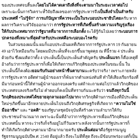
ของประเทศจบสิ้นลง
โดยไม่ได้คาดเดาถึงสิ่งที่จะตามมาในระยะเวลาต่อไป
เพราะฉะนั้นการวิเคราะห์์วิจัยถึงผลของการรัฐประหารจึง
เป็นสิ่งจำเป็นสำหรับ
ประเทศที่ “ไม่รู้จัก” การแก้ปัญหาที่ควรจะเป็นในระบอบประชาธิปไตย
ครับ หาก
ผลการวิเคราะห์วิจัยออกมาว่า
การรัฐประหารที่เกิดขึ้นสร้างความเจริญรุ่งเรือง
ให้กับประเทศมากกว่ารัฐบาลที่มาจากการเลือกตั้ง
จะได้รู้กันไปเลยว่า
ระบอบการ
ปกครองที่เหมาะที่สุดสำหรับประเทศคือระบอบอะไรครับ
ในส่วนของผมนั้น ผมก็แอบประเมินผลที่เกิดจากการรัฐประหาร 19 กันยายน
49 เอาไว้เหมือนกัน โดยผมมีประเด็นที่จะยกขึ้นมาพูดคุย ณ ที่นี้รวม 4 ประเด็น
ด้วยกัน ซึ่งผมคิดว่าทั้ง 4 ประเด็นนี้เป็นประเด็นสำคัญครับ
ประเด็นแรก
ก็คือเหตุที่
อ้างกันว่าการรัฐประหารก็เพื่อให้เกิดการแก้วิกฤติของประเทศในขณะนั้น ใน
ประเด็นนี้ก็คงต้อง
ยอมรับกันอย่างหน้าชื่นตาบาน
นะครับว่าจริง ! เพราะภายหลัง
การรัฐประหาร อดีตท่านผู้นำของเราก็พ้นจากตำแหน่งทันที ทำให้เสียงเรียกร้องที่
มีมาก่อนหน้านี้ให้ท่านผู้นำลาออกจบลงครับ แต่ถ้าจะถามต่อไปว่าแล้ววิกฤติของ
ประเทศจบลงจริงหรือไม่ คำตอบก็คงเป็นที่ทราบกันนะครับว่า
จนถึงทุกวันนี้
วิกฤติของประเทศได้ขยายลุกลามออกไปมาก
จากวิกฤติด้านการเมืองที่มีประเด็น
ใหม่ๆเกิดขึ้นมาอีกหลายประเด็นไปจนถึงวิกฤติเศรษฐกิจที่เกิดจาก
“ความไม่ใช่
มืออาชีพ”
และ
“อคติ”
ของรัฐบาลชุดปัจจุบันที่สร้างความลำบากให้กับ
ประชาชนจำนวนมาก เพราะฉะนั้นที่อ้างว่าการรัฐประหารเพื่อแก้วิกฤติของ
ประเทศนั้น หากจะว่าจริงก็จริงอยู่ไม่กี่วันเพราะหลังจากนั้นการรัฐประหารก็
ทำให้เกิดวิกฤติต่างๆตามมาอีกมากมายครับ
ประเด็นต่อมา
คือรัฐธรรมนูญ
รัฐธรรมนูญฉบับปีพ.ศ. 2540 ดีอยู่แล้ว ถึงจะไม่ดีที่สุด ถึงจะมีข้อบกพร่อง แต่ก็เป็น