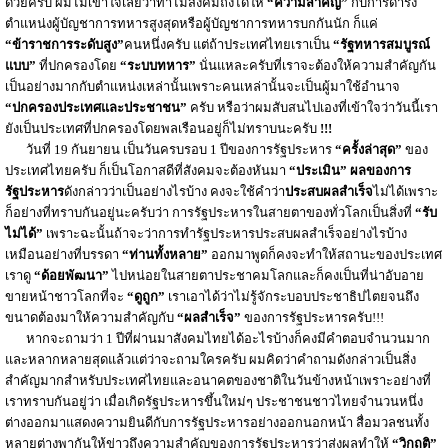
ด้วยครับ ผมไม่เข้าใจเลยว่าทำไมสังคมถึงได้ให้
“ความสำคัญ”
กับการดำรง
ตำแหน่งผู้บัญชาการทหารสูงสุดหรือผู้บัญชาการทหารบกกันนัก ก็แค่
“ข้าราชการระดับสูง”
คนหนึ่งครับ แต่ถ้าประเทศไทยเราเป็น
“รัฐทหารสมบูรณ์
แบบ”
ที่ปกครองโดย
“ระบบทหาร”
นั่นแหละครับที่เราจะต้องให้ความสำคัญกัน
เป็นอย่างมากกับตำแหน่งเหล่านั้นเพราะคนเหล่านั้นจะเป็นผู้มาใช้อำนาจ
“ปกครองประเทศและประชาชน”
ครับ หรือว่าผมสับสนไปเองที่เข้าใจว่าวันนี้เรา
ยังเป็นประเทศที่ปกครองโดยพลเรือนอยู่ก็ไม่ทราบนะครับ
!!!
วันที่ 19 กันยายน เป็นวันครบรอบ 1 ปีของการรัฐประหาร
“ครั้งล่าสุด”
ของ
ประเทศไทยครับ ก็เป็นโอกาสดีที่สังคมจะต้องหันมา
“ประเมิน”
ผลของการ
รัฐประหาร
ดังกล่าวว่าเป็นอย่างไรบ้าง คงจะใช้คำว่า
ประสบผลสำเร็จ
ไม่ได้เพราะ
ก็อย่างที่ทราบกันอยู่นะครับว่า การรัฐประหารในสายตาของทั่วโลกเป็นสิ่งที่
“รับ
ไม่ได้”
เพราะฉะนั้นถ้าจะว่าการทำรัฐประหารประสบผลสำเร็จอย่างไรบ้าง
เหมือนอย่างที่บรรดา
“ท่านทั้งหลาย”
ออกมาพูดก็คงจะทำให้สถานะของประเทศ
เราดู
“ด้อยพัฒนา”
ไปหน่อยในสายตาประชาคมโลกและก็คงเป็นที่น่าอับอาย
ขายหน้าชาวโลกที่จะ
“ดูถูก”
เราเอาได้ว่าไม่รู้จักระบอบประชาธิปไตยจนถึง
ขนาดต้องมาให้ความสำคัญกับ
“ผลสำเร็จ”
ของการรัฐประหารครับ!!!
หากจะถามว่า 1 ปีที่ผ่านมาสังคมไทยได้อะไรบ้างก็คงมีคำตอบจำนวนมาก
และหลากหลายสุดแล้วแต่ว่าจะถามใครครับ ผมคิดว่าคำถามดังกล่าวเป็นสิ่ง
สำคัญมากสำหรับประเทศไทยและอนาคตของชาติในวันข้างหน้าเพราะอย่างที่
เราทราบกันอยู่ว่า เมื่อเกิดรัฐประหารขึ้นใหม่ๆ ประชาชนชาวไทยจำนวนหนึ่ง
ต่างออกมาแสดงความยินดีกับการรัฐประหารอย่างออกนอกหน้า สื่อมวลชนทั้ง
หลายต่างพากันให้ข่าวถึงความสำคัญของการรัฐประหารว่าส่งผลทำให้
“วิกฤติ”