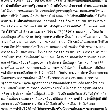
แบ่งค่าย แบ่งพวกกันอย่างชัดแจ้ง และในที่สุดก็ทำให้สังคมแยกออกเป็นสองฝ่าย
คือ
ฝ่ายที่เป็นพวกคณะรัฐประหาร
กับ
ฝ่ายที่เป็นพวกอำนาจเก่า
ถ้าหมุนเวลากลับ
ไปได้ ผมอยากจะเสนอว่าไม่ควรยกเลิกรัฐธรรมนูญปี 2540 เลยนะครับ ไหนจะ
เสียของดีๆไป ไหนจะเสียเงินเสียทองไปตั้งเยอะ กลับได้
ของที่มีตำหนิมา
ใช้ครับ
ส่วน
ประเด็นที่สาม
ที่ผมอยากจะกล่าวต่อไปก็คือเรื่องเงินครับ ผมไม่ทราบว่าพอมี
ใครให้คำตอบผมได้ไหมว่า
นับแต่วันทำรัฐประหารมาจนถึงวันนี้
ประเทศไทยมี
“ค่าใช้จ่าย”
เท่าไหร่ เอาเฉพาะค่าใช้จ่าย
“ที่ถูกต้อง”
ตามกฎหมายก็ได้ครับ
ลองนึกดูนะครับว่านับแต่วันรัฐประหารเรามีการตั้งองค์กรต่างๆขึ้นมามากมายไม่
ว่าจะเป็น คมช. สนช. สสร. คตส. ฯลฯ องค์กรเหล่านี้ได้รับเงินกันคนละเท่าไรก็ไม่
ทราบ มีค่าใช้จ่ายอย่างไรก็ไม่ทราบ นอกจากองค์กรแล้วก็ยังมีบรรดากระบวน
การต่างๆที่ใช้เงินกันอย่างมโหฬาร เช่นการออกเสียงประชามติ การย้ายสนามบิน
ภายในประเทศมาไว้ที่ดอนเมือง เป็นต้น มีใครพอจะบอกหรือรวบรวมตัวเลขมา
แสดงได้ไหมครับว่า ต้นทุนของการรัฐประหารนั้นมีอยู่เท่าไหร่ ส่วนถ้าจะให้ดี
มากขึ้นขอแถมเรื่องงบประมาณด้านการทหารให้ชัดๆอีกครั้งหนึ่งเพราะมีเสียง
“เล่าลือ”
มากเหลือเกินครับว่ามีการใช้จ่ายเงินกันอย่างมาก มีการตั้งงบประมาณ
ในหลายๆหน่วยงานเพื่องานที่เกี่ยวข้องกับการทหาร เช่นงบประมาณของ
รัฐวิสาหกิจต่างๆ พูดถึงรัฐวิสาหกิจก็ต้องขอแถมอีกเรื่องหนึ่งคือ อยากให้มีการ
ประเมินกันให้แน่นอนว่าการแต่งตั้งทหารเข้าไปเป็นกรรมการรัฐวิสาหกิจภาย
หลังการรัฐประหารนั้น ในที่สุดแล้ว 1 ปีผ่านไปเกิดผลดีหรือผลเสียกับรัฐวิสาหกิจ
ผมเห็นเป็นข่าวแทบจะทุกวันเลยครับว่ามีปัญหาในหลายๆที่ !!!
ประเด็นสุดท้าย
ที่
อยากจะพูดถึงในบทบรรณาธิการนี้ก็คือประเด็นการเมืองครับ สิ่งที่คณะ
รัฐประหาร
ทำไม่ได้
ก็คือ
ทำให้นักการเมืองเป็นนักการเมืองของประชาชน
ครับ นี่