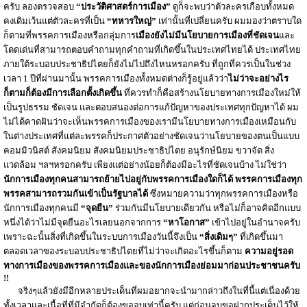
ครับ ลองตรวจสอบ
“ประวัติศาสตร์การเมือง”
ดูก็จะพบว่าตัวละครเกือบทั้งหมด
คงเดิมเว้นแต่ตัวละครที่เป็น
“ทหารใหญ่”
เท่านั้นที่เปลี่ยนครับ ผมมองว่าตราบใด
ก็ตามที่พรรคการเมืองหรือกลุ่มการ
เมืองยังไม่มีนโยบายการเมืองที่ชัดเจน
และ
โดดเด่นที่สามารถตอบคำถามทุกคำถามที่เกิดขึ้นในประเทศไทยได้ ประเทศไทย
ภายใต้ระบอบประชาธิปไตยก็ยังไม่ไปถึงไหนหรอกครับ ที่ถูกที่ควรเป็นในช่วง
เวลา 1 ปีที่ผ่านมานั้น พรรคการเมืองทั้งหมดต่างก็รู้อยู่แล้วว่า
ไม่ว่าจะอย่างไร
ก็ตามก็ต้องมีการเลือกตั้งเกิดขึ้น
ที่ควรทำก็คือสร้างนโยบายทางการเมืองใหม่ให้
เป็นรูปธรรม ชัดเจน และตอบสนองต่อการแก้ปัญหาของประเทศทุกปัญหาได้ ผม
ไม่ได้คาดฝันว่าจะเห็นพรรคการเมืองของเรามีนโยบายทางการเมืองเหมือนกับ
ในต่างประเทศที่แต่ละพรรคก็ประกาศตัวอย่างชัดเจนว่านโยบายของตนเป็นแบบ
คอมมิวนิสต์ สังคมนิยม สังคมนิยมประชาธิปไตย อนุรักษ์นิยม ขวาจัด สิ่ง
แวดล้อม ฯลฯหรอกครับ เพียงแต่อย่างน้อยก็ต้องมีอะไรที่ชัดเจนบ้าง ไม่ใช่ว่า
นักการเมืองทุกคนสามารถย้ายไปอยู่กับพรรคการเมืองใดก็ได้
พรรคการเมืองทุก
พรรคสามารถรวมกันเข้าเป็นรัฐบาลได้
ซึ่งหมายความว่าทุกพรรคการเมืองหรือ
นักการเมืองทุกคนมี
“จุดยืน”
ร่วมกันมีนโยบายเดียวกัน หรือไม่ก็อาจคิดอีกแบบ
หนึ่งได้ว่าไม่มีจุดยืนอะไรเลยนอกจากการ
“หาโอกาส”
เข้าไปอยู่ในอำนาจครับ
เพราะฉะนั้นสิ่งที่เกิดขึ้นในระบบการเมืองวันนี้จึงเป็น
“สิ่งเดิมๆ”
ที่เกิดขึ้นมา
ตลอดเวลาของระบอบประชาธิปไตยที่ไม่ว่าจะเกิดอะไรขึ้นก็ตาม
ความอยู่รอด
ทางการเมืองของพรรคการเมืองและของนักการเมืองย่อมมาก่อนประชาชนครับ
!!
จริงๆแล้วยังมีอีกหลายประเด็นที่ผมอยากจะนำมากล่าวถึงในที่นี้แต่เนื่องด้วย
ทั้งเวลาและเนื้อที่ที่มีจำกัดก็ต้องขอจบเท่านี้ครับ แต่ก่อนจบขอฝากประเด็นไว้ให้