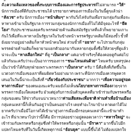
คือ
ความล้มเหลวของทั้งระบบการเมืองและการรัฐประหาร
ที่ไม่สามารถ
“ให้”
นักการเมืองที่ดีกับประชาชนได้ บรรยายกาศของการเมืองในวันนี้ดูๆแล้วน่า
“สังเวช”
ครับ นักการเมือง
“หน้าเดิมๆ”
พากันวิ่งไล่จับกันเพื่อรวมกลุ่มกันเพื่อจะ
หาทางเข้ามาเป็นรัฐบาล การรวมกลุ่มของนักการเมืองก็ไม่ได้มีจุดอะไรที่
“ยึด
โยง”
กับประชาชนเลยครับ พรรคฝ่ายค้านเดิมสมัยรัฐบาลที่แล้วก็พยายามเกาะ
กันไว้เพื่อที่จะหาทางเป็นรัฐบาลในวันข้างหน้า พรรครัฐบาลเดิมก็มีสองขั้ว ขั้วที่
ยังอยากอยู่อย่างเดิมก็หาหัวหน้าคนใหม่ ส่วนขั้วที่
“อยาก”
จะไปรวมกับกลุ่ม
พรรคฝ่ายค้านเดิมก็พยายามแยกตัวออกมากันหลายกลุ่มตั้งชื่อให้สวยๆที่ดูแล้ว
น่าจะเป็น
“ทางเลือกใหม่”
ที่ดู
“เป็นกลาง”
แต่เอาเข้าจริงๆก็ต้องคอยดูกันต่อไป
แล้วกันนะครับว่าจะเป็นอาการของการ
“ชนะไหนเล่นด้วย”
ไหมครับ บทสรุปคง
เป็นว่าเข้าได้กับทุกฝ่ายเพราะพรรคเรา
“เป็นกลาง”
ครับ !! นี่คือสิ่งที่เกิดขึ้นใน
แวดวงการเมืองของเราที่ผมผิดหวังอย่างมาก เพราะที่นักการเมืองควรพูดควร
เสนอในวันนี้น่าจะเป็นสิ่งที่
“เกี่ยวข้องกับประชาชน”
มากกว่า
“เพื่อความอยู่รอด
ทางการเมือง”
ของตนเองนะครับ ผมยังไม่เห็น
นโยบายทางการเมือง
สวยๆจาก
พรรคการเมืองใดเลยครับ มัวแต่ยุ่งกับการเน้นตัวบุคคลที่มาเข้าร่วมกับพรรคหรือ
กลุ่มของตน ให้ข่าวกันจนน่าเวทนาว่า
ท่านเสียสละเพื่อชาติ ท่านทำเพื่อบ้านเมือง
กลุ่มคนเหล่านี้ก็เห็นกันอยู่ว่าเป็นคนอย่างไร เคยทำอะไรมาบ้าง คาดเดาได้ไม่
ยากครับว่าเมื่อมีโอกาสได้เข้ามาสู่วงการเมืองอีกรอบคนเหล่านี้จะเข้ามาทำ
อะไร ที่น่าเวทนาไปกว่านี้ก็คือ มีการปล่อยข่าวอยู่ตลอดเวลาว่า
“ทหารใหญ่”
จะ
เข้าร่วมกับพรรคหรือกลุ่มซึ่งทำให้พรรคหรือกลุ่มนั้น
“มีราคา”
มากขึ้นไปอีก
แปลกไหมครับที่ในวันนี้เกิดเหตุการณ์
“ย้อนยุค”
แบบนี้ขึ้นได้ ไม่ต้องแปลกใจ